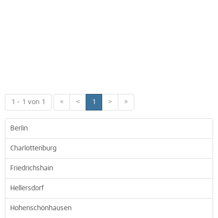
1 - 1 von 1
«
<
1
>
»
Berlin
Charlottenburg
Friedrichshain
Hellersdorf
Hohenschönhausen