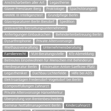
Anstricharbeiten aller Art
Legasthenie
Glaser Prenzlauer Berg
Proktologie
Spachstörungen
HAWIK III Intelligenztest
Grundpflege Berlin
Glasreparaturen Berlin Biesdorf
Spedition
preiswertes Bestattungsunternehmen
Anfertigungen Einbauküchen
Behindertenbetreuung Berlin
Dysarthrophonie
Private Altersvorsorge
Miethausverwaltung
Unternehmensberatung
Familienrecht
VLH-Beratungsstelle
Kfz-Abmeldung
Betreutes Einzelwohnen für Menschen mit Behinderun
Herdreparatur Berlin
Frisörsalon Anton-Saefkow-Platz
Legastheniker
Dachbau Lichterfelde
Hilfe bei ADS
Elektroanlagen Fredersdorf-Vogelsdorf bei Berlin
Compositfüllungen Zahnarzt
Private Altersvorsorge HanseMerkur
Überprüfung von Rentenbescheiden
Seminar Notfallmanagement Berlin
Kinderzahnarzt