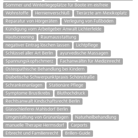
Sommer und Winterliegeplätze für Boote im eisfreie
Wohnstoffe
Hernienverschluß
Tierärzte am Mexikoplatz
Reparatur von Hörgeräten
Verlegung von Fußböden
Kündigung vom Arbeitgeber Anwalt Lichterfelde
Hautscreening
Raumausstattung
negativer Eintrag löschen lassen
Lichtpflege
Schlüssel aller Art Berlin
ayurvedische Massagen
Spannungskopfschmerz
Fachanwältin für Medizinrecht
Osteopathische Behandlung bei Kindern
Diabetische Schwerpunktpraxis Schönstraße
Schrankenanlagen
Stationäre Pflege
Symptome Brustkrebs
Bluthochdruck
Rechtsanwalt Kindschaftsrecht Berlin
Glasschleiferei Mahlsdorf Berlin
Umgestaltung von Grünanlagen
Naturheilbehandlung
manuelle Therapie Hermsdorf
Carports
Erbrecht und Familienrecht
Brillen-Guide