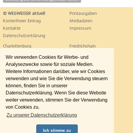
© WEGWEISER aktuell
Printausgaben
Kostenfreier Eintrag
Mediadaten
Kontakte
Impressum
Datenschutzerklärung
Charlottenburg
Friedrichshain
Hellersdorf
Hohenschönhausen
Wir verwenden Cookies für Werbe- und
Köpenick
Kreuzberg
Analysezwecke sowie für soziale Medien.
Lichtenberg
Marzahn
Weitere Informationen darüber, wie wir Cookies
Mitte
Neukölln
verwenden und wie Sie die Verwendung steuern
Pankow
Prenzlauer Berg
können, finden Sie in unserer
Reinickendorf
Schöneberg
Datenschutzerklärung. Wenn Sie diese Website
Spandau
Steglitz
weiter verwenden, stimmen Sie der Verwendung
Tempelhof
Tiergarten
von Cookies zu.
Treptow
Umland Ost
Zu unserer Datenschutzerklärung
Wedding
Weißensee
Wilmersdorf
Zehlendorf
Ich stimme zu