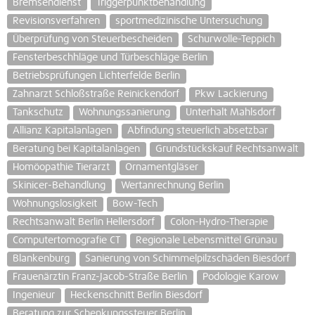
Bremsendienst
Triggerpunktbehandlung
Revisionsverfahren
sportmedizinische Untersuchung
Überprüfung von Steuerbescheiden
Schurwolle-Teppich
Fensterbeschhläge und Türbeschläge Berlin
Betriebsprüfungen Lichterfelde Berlin
Zahnarzt Schloßstraße Reinickendorf
Pkw Lackierung
Tankschutz
Wohnungssanierung
Unterhalt Mahlsdorf
Allianz Kapitalanlagen
Abfindung steuerlich absetzbar
Beratung bei Kapitalanlagen
Grundstückskauf Rechtsanwalt
Homöopathie Tierarzt
Ornamentgläser
Skinicer-Behandlung
Wertanrechnung Berlin
Wohnungslosigkeit
Bow-Tech
Rechtsanwalt Berlin Hellersdorf
Colon-Hydro-Therapie
Computertomografie CT
Regionale Lebensmittel Grünau
Blankenburg
Sanierung von Schimmelpilzschäden Biesdorf
Frauenärztin Franz-Jacob-Straße Berlin
Podologie Karow
Ingenieur
Heckenschnitt Berlin Biesdorf
Beratung zur Schenkungssteuer Berlin