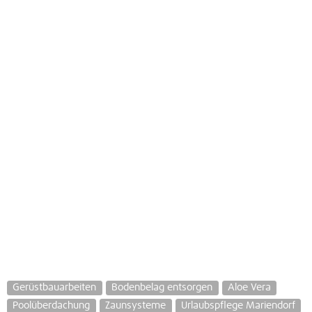
Gerüstbauarbeiten
Bodenbelag entsorgen
Aloe Vera
Poolüberdachung
Zaunsysteme
Urlaubspflege Mariendorf