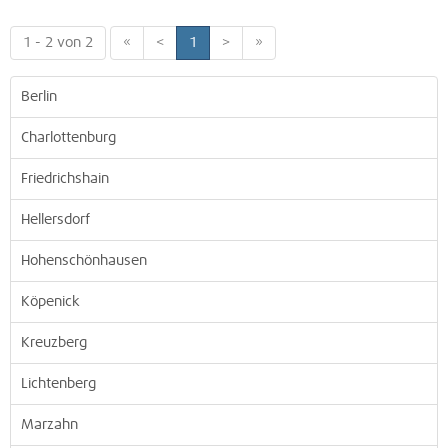
1 - 2 von 2
«
<
1
>
»
Berlin
Charlottenburg
Friedrichshain
Hellersdorf
Hohenschönhausen
Köpenick
Kreuzberg
Lichtenberg
Marzahn