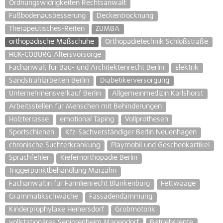
Ordnungswidrigkeiten Rechtsanwalt
Fußbodenausbesserung
Deckentrocknung
Therapeutisches-Reiten
ZUMBA
orthopädische Maßschuhe
Orthopädietechnik Schloßstraße
HUK-COBURG Altersvorsorge
Fachanwalt für Bau- und Architektenrecht Berlin
Elektrik
Sandstrahlarbeiten Berlin
Diabetikerversorgung
Unternehmensverkauf Berlin
Allgemeinmedizin Karlshorst
Arbeitsstellen für Menschen mit Behinderungen
Holzterrasse
emotional Taping
Vollprothesen
Sportschienen
Kfz-Sachverständiger Berlin Neuenhagen
chronische Suchterkrankung
Playmobil und Geschenkartikel
Sprachfehler
Kiefernorthopädie Berlin
Triggerpunktbehandlung Marzahn
Fachanwältin für Familienrecht Blankenburg
Fettwaage
Grammatikschwäche
Fassadendämmung
Kinderprophylaxe Heinersdorf
Grobmotorik
vollstationäres Seniorenheim Mariendorf
Betriebsrente