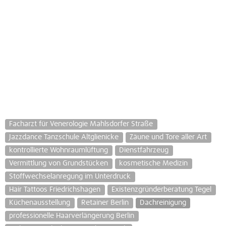
Facharzt für Venerologie Mahlsdorfer Straße
Jazzdance Tanzschule Altglienicke
Zäune und Tore aller Art
kontrollierte Wohnraumlüftung
Dienstfahrzeug
Vermittlung von Grundstücken
kosmetische Medizin
Stoffwechselanregung im Unterdruck
Hair Tattoos Friedrichshagen
Existenzgründerberatung Tegel
Küchenausstellung
Retainer Berlin
Dachreinigung
professionelle Haarverlängerung Berlin