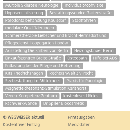
Multiple Sklerose Neurologie
Individualprophylaxe
Hyposensibilisierung
Bestattungsservice Gartenstraße
Parodontalbehandlung Kaulsdorf
Stadtfahrten
modulare Qualifizierungen
Schmerztherapie Liebscher und Bracht Hermsdorf und
Pflegedienst Hoppegarten Honöw
Ausstellung Die Farben von Berlin
Heizungsbauer Berlin
Einkaufszentren Breite Straße
Osteopath
Hilfe bei ADS
Entlastung bei der Pflege und Betreuung
Kita Friedrichshagen
Rechtsanwalt Zivilrecht
Seebestattung im Mittelmeer
Praxis für Podologie
Magnetfeldresonanz-Stimulation Karlshorst
Venen-Kompetenz-Zentrum
kostenloser Hörtest
Fachwerkwände
Dr Spiller Biokosmetik
© WEGWEISER aktuell
Printausgaben
Kostenfreier Eintrag
Mediadaten