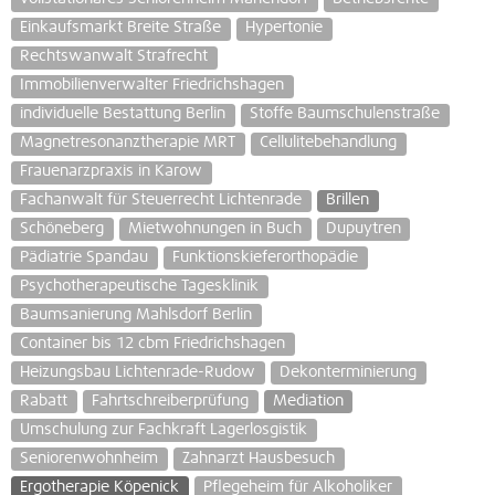
Einkaufsmarkt Breite Straße
Hypertonie
Rechtswanwalt Strafrecht
Immobilienverwalter Friedrichshagen
individuelle Bestattung Berlin
Stoffe Baumschulenstraße
Magnetresonanztherapie MRT
Cellulitebehandlung
Frauenarzpraxis in Karow
Fachanwalt für Steuerrecht Lichtenrade
Brillen
Schöneberg
Mietwohnungen in Buch
Dupuytren
Pädiatrie Spandau
Funktionskieferorthopädie
Psychotherapeutische Tagesklinik
Baumsanierung Mahlsdorf Berlin
Container bis 12 cbm Friedrichshagen
Heizungsbau Lichtenrade-Rudow
Dekonterminierung
Rabatt
Fahrtschreiberprüfung
Mediation
Umschulung zur Fachkraft Lagerlosgistik
Seniorenwohnheim
Zahnarzt Hausbesuch
Ergotherapie Köpenick
Pflegeheim für Alkoholiker