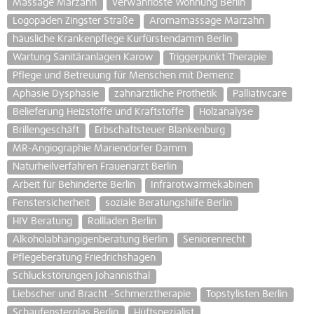
Massage Marzahn
verwahrloste Wohnung Berlin
Logopäden Zingster Straße
Aromamassage Marzahn
häusliche Krankenpflege Kurfürstendamm Berlin
Wartung Sanitäranlagen Karow
Triggerpunkt Therapie
Pflege und Betreuung für Menschen mit Demenz
Aphasie Dysphasie
zahnärztliche Prothetik
Palliativcare
Belieferung Heizstoffe und Kraftstoffe
Holzanalyse
Brillengeschäft
Erbschaftsteuer Blankenburg
MR-Angiographie Mariendorfer Damm
Naturheilverfahren Frauenarzt Berlin
Arbeit für Behinderte Berlin
Infrarotwärmekabinen
Fenstersicherheit
soziale Beratungshilfe Berlin
HIV Beratung
Rollladen Berlin
Alkoholabhängigenberatung Berlin
Seniorenrecht
Pflegeberatung Friedrichshagen
Schluckstörungen Johannisthal
Liebscher und Bracht -Schmerztherapie
Topstylisten Berlin
Schaufensterglas Berlin
Hüftspezialist