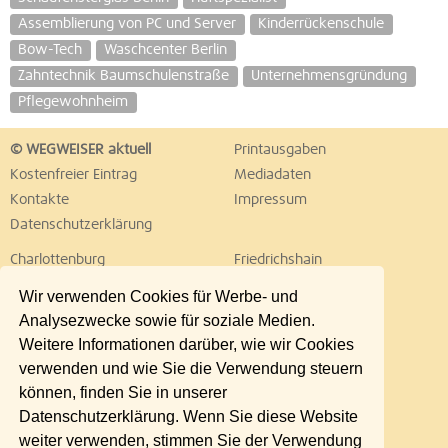
Assemblierung von PC und Server
Kinderrückenschule
Bow-Tech
Waschcenter Berlin
Zahntechnik Baumschulenstraße
Unternehmensgründung
Pflegewohnheim
© WEGWEISER aktuell
Printausgaben
Kostenfreier Eintrag
Mediadaten
Kontakte
Impressum
Datenschutzerklärung
Charlottenburg
Friedrichshain
Hellersdorf
Hohenschönhausen
Wir verwenden Cookies für Werbe- und
Köpenick
Kreuzberg
Analysezwecke sowie für soziale Medien.
Lichtenberg
Marzahn
Weitere Informationen darüber, wie wir Cookies
Mitte
Neukölln
verwenden und wie Sie die Verwendung steuern
Pankow
Prenzlauer Berg
können, finden Sie in unserer
Reinickendorf
Schöneberg
Datenschutzerklärung. Wenn Sie diese Website
Spandau
Steglitz
weiter verwenden, stimmen Sie der Verwendung