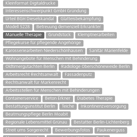
Kleinformat Digitaldrucke
Interessenschwerpunkt GmbH Gründung
Urteil BGH Dieselskandal
Glatteisbekämpfung
Modell 5228
Betreuung demenziell Erkrankter
Manuelle Therapie
Grundstück
Klemptnerarbeiten
Pflegekurse für pflegende Angehörige
Karosseriearbeiten Niederschönhausen
Sanitär Marienfelde
Wohnangebote für Menschen mit Behinderung
Oldtimergutachten Berlin
Radiologe Oberschöneweide Berlin
Arbeitsrecht Rechtsanwalt
Fassadenputz
Rechtsanwalt für Markenrecht
Arbeitsstellen für Menschen mit Behinderungen
Containerservice
Beton Erkner
Diabetes Therapie
Bestattungsinstitut Berlin
Teiche
Inkontinenzversorgung
Beatmungspflege Berlin Moabit
Regionale Lebensmittel Grünau
Bestatter Berlin-Lichtenberg
Streit ums Sorgerecht
Bewerbungsfotos
Paukenerguss