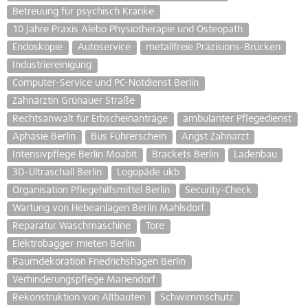
Betreuung für psychisch Kranke
10 Jahre Praxis Alebo Physiotherapie und Osteopath
Endoskopie
Autoservice
metallfreie Präzisions-Brücken
Industriereinigung
Computer-Service und PC-Notdienst Berlin
Zahnärztin Grünauer Straße
Rechtsanwalt für Erbscheinanträge
ambulanter Pflegedienst
Aphasie Berlin
Bus Führerschein
Angst Zahnarzt
Intensivpflege Berlin Moabit
Brackets Berlin
Ladenbau
3D-Ultraschall Berlin
Logopäde ukb
Organisation Pflegehilfsmittel Berlin
Security-Check
Wartung von Hebeanlagen Berlin Mahlsdorf
Reparatur Waschmaschine
Tore
Elektrobagger mieten Berlin
Raumdekoration Friedrichshagen Berlin
Verhinderungspflege Mariendorf
Rekonstruktion von Altbauten
Schwimmschutz