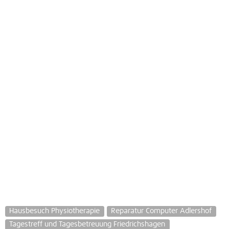
Hausbesuch Physiotherapie
Reparatur Computer Adlershof
Tagestreff und Tagesbetreuung Friedrichshagen