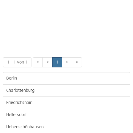
1 - 1 von 1
«
<
1
>
»
Berlin
Charlottenburg
Friedrichshain
Hellersdorf
Hohenschönhausen