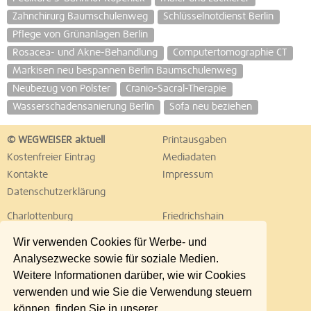
Zahnchirurg Baumschulenweg
Schlüsselnotdienst Berlin
Pflege von Grünanlagen Berlin
Rosacea- und Akne-Behandlung
Computertomographie CT
Markisen neu bespannen Berlin Baumschulenweg
Neubezug von Polster
Cranio-Sacral-Therapie
Wasserschadensanierung Berlin
Sofa neu beziehen
© WEGWEISER aktuell
Printausgaben
Kostenfreier Eintrag
Mediadaten
Kontakte
Impressum
Datenschutzerklärung
Charlottenburg
Friedrichshain
Hellersdorf
Hohenschönhausen
Wir verwenden Cookies für Werbe- und
Köpenick
Kreuzberg
Analysezwecke sowie für soziale Medien.
Lichtenberg
Marzahn
Weitere Informationen darüber, wie wir Cookies
Mitte
Neukölln
verwenden und wie Sie die Verwendung steuern
Pankow
Prenzlauer Berg
können, finden Sie in unserer