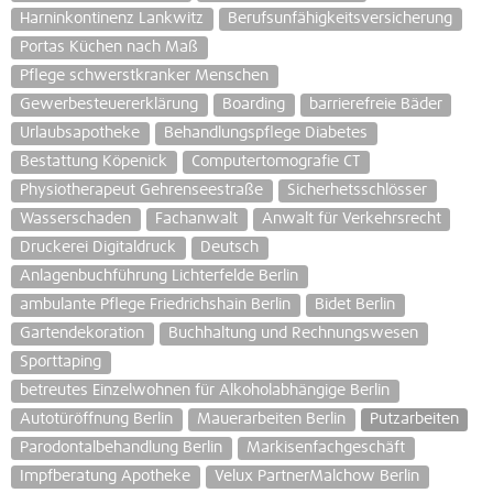
Harninkontinenz Lankwitz
Berufsunfähigkeitsversicherung
Portas Küchen nach Maß
Pflege schwerstkranker Menschen
Gewerbesteuererklärung
Boarding
barrierefreie Bäder
Urlaubsapotheke
Behandlungspflege Diabetes
Bestattung Köpenick
Computertomografie CT
Physiotherapeut Gehrenseestraße
Sicherhetsschlösser
Wasserschaden
Fachanwalt
Anwalt für Verkehrsrecht
Druckerei Digitaldruck
Deutsch
Anlagenbuchführung Lichterfelde Berlin
ambulante Pflege Friedrichshain Berlin
Bidet Berlin
Gartendekoration
Buchhaltung und Rechnungswesen
Sporttaping
betreutes Einzelwohnen für Alkoholabhängige Berlin
Autotüröffnung Berlin
Mauerarbeiten Berlin
Putzarbeiten
Parodontalbehandlung Berlin
Markisenfachgeschäft
Impfberatung Apotheke
Velux PartnerMalchow Berlin