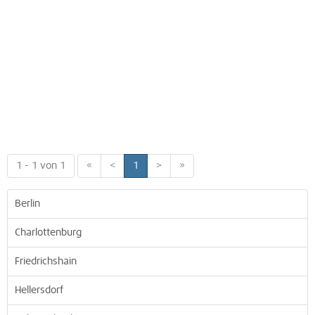
1 - 1 von 1
«
<
1
>
»
Berlin
Charlottenburg
Friedrichshain
Hellersdorf