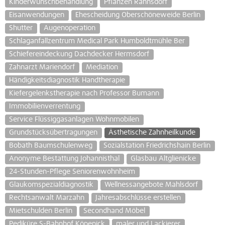
Kinderwunschbehandlung
Pflanzen Rahnsdorf
Eisanwendungen
Ehescheidung Oberschöneweide Berlin
Shutter
Augenoperation
Schlaganfallzentrum Medical Park Humboldtmühle Ber
Schiefereindeckung Dachdecker Hermsdorf
Zahnarzt Mariendorf
Mediation
Händigkeitsdiagnostik Handtherapie
Kiefergelenkstherapie nach Professor Bumann
Immobilienverrentung
Service Flüssiggasanlagen Wohnmobilen
Grundstücksübertragungen
Ästhetische Zahnheilkunde
Bobath Baumschulenweg
Sozialstation Friedrichshain Berlin
Anonyme Bestattung Johannisthal
Glasbau Altglienicke
24-Stunden-Pflege Seniorenwohnheim
Glaukomspezialdiagnostik
Wellnessangebote Mahlsdorf
Rechtsanwalt Marzahn
Jahresabschlüsse erstellen
Mietschulden Berlin
Secondhand Möbel
Pediküre S-Bahnhof Köpenick
maler und Lackierer