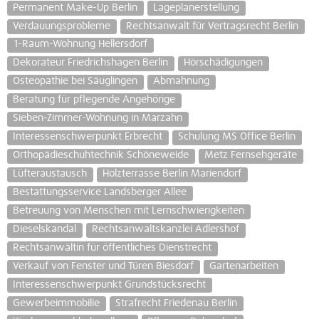
Permanent Make-Up Berlin
Lageplanerstellung
Verdauungsprobleme
Rechtsanwalt für Vertragsrecht Berlin
1-Raum-Wohnung Hellersdorf
Dekorateur Friedrichshagen Berlin
Hörschädigungen
Osteopathie bei Säuglingen
Abmahnung
Beratung für pflegende Angehörige
Sieben-Zimmer-Wohnung in Marzahn
Interessenschwerpunkt Erbrecht
Schulung MS Office Berlin
Orthopädieschuhtechnik Schöneweide
Metz Fernsehgeräte
Lüfteraustausch
Holzterrasse Berlin Mariendorf
Bestattungsservice Landsberger Allee
Betreuung von Menschen mit Lernschwierigkeiten
Dieselskandal
Rechtsanwaltskanzlei Adlershof
Rechtsanwältin für öffentliches Dienstrecht
Verkauf von Fenster und Türen Biesdorf
Gartenarbeiten
Interessenschwerpunkt Grundstücksrecht
Gewerbeimmobilie
Strafrecht Friedenau Berlin