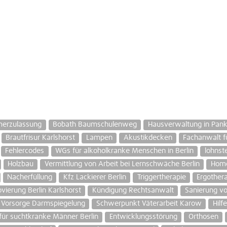
merzulassung
Bobath Baumschulenweg
Hausverwaltung in Pan
Brautfrisur Karlshorst
Lampen
Akustikdecken
Fachanwalt fü
Fehlercodes
WGs für alkoholkranke Menschen in Berlin
lohnst
Holzbau
Vermittlung von Arbeit bei Lernschwäche Berlin
Homö
Nacherfüllung
Kfz Lackierer Berlin
Triggertherapie
Ergothera
ierung Berlin Karlshorst
Kündigung Rechtsanwalt
Sanierung vo
Vorsorge Darmspiegelung
Schwerpunkt Väterarbeit Karow
Hilf
 für suchtkranke Männer Berlin
Entwicklungsstörung
Orthosen