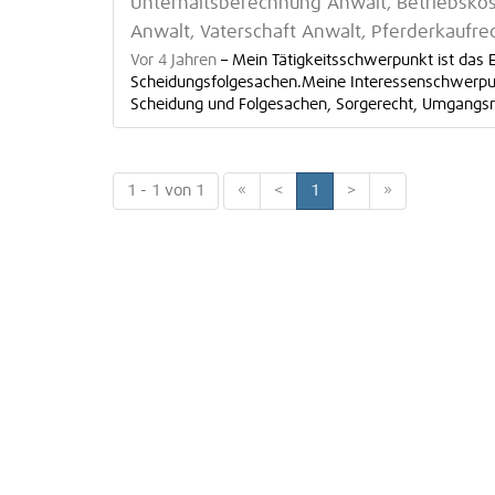
Unterhaltsberechnung Anwalt, Betriebsko
Anwalt, Vaterschaft Anwalt, Pferderkaufre
Vor 4 Jahren
–
Mein Tätigkeitsschwerpunkt ist das 
Scheidungsfolgesachen.Meine Interessenschwerpunk
Scheidung und Folgesachen, Sorgerecht, Umgangsrec
1 - 1 von 1
«
<
1
>
»