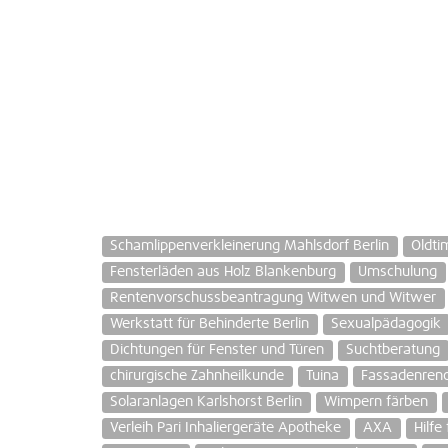
Schamlippenverkleinerung Mahlsdorf Berlin
Oldti
Fensterläden aus Holz Blankenburg
Umschulung
Rentenvorschussbeantragung Witwen und Witwer
Werkstatt für Behinderte Berlin
Sexualpädagogik
Dichtungen für Fenster und Türen
Suchtberatung
chirurgische Zahnheilkunde
Tuina
Fassadenrenov
Solaranlagen Karlshorst Berlin
Wimpern färben
Verleih Pari Inhaliergeräte Apotheke
AXA
Hilfe