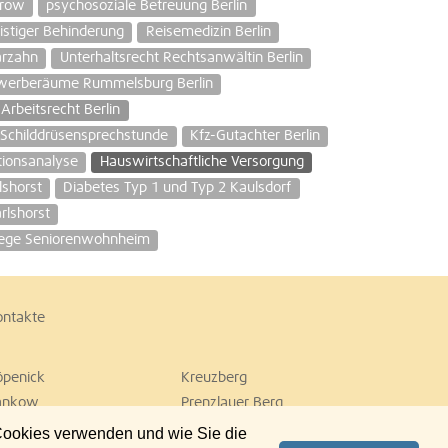
arow
psychosoziale Betreuung Berlin
stiger Behinderung
Reisemedizin Berlin
arzahn
Unterhaltsrecht Rechtsanwältin Berlin
erberäume Rummelsburg Berlin
Arbeitsrecht Berlin
Schilddrüsensprechstunde
Kfz-Gutachter Berlin
tionsanalyse
Hauswirtschaftliche Versorgung
lshorst
Diabetes Typ 1 und Typ 2 Kaulsdorf
rlshorst
lege Seniorenwohnheim
ontakte
öpenick
Kreuzberg
ankow
Prenzlauer Berg
empelhof
Tiergarten
 Cookies verwenden und wie Sie die