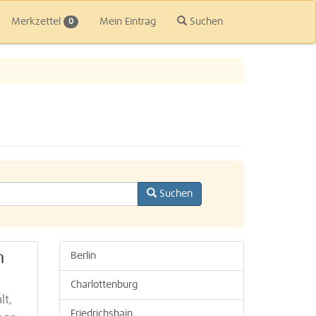
Merkzettel
Mein Eintrag
Suchen
0
Suchen
n
Berlin
Charlottenburg
lt,
Friedrichshain