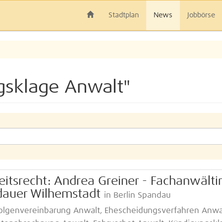
Stadtplan
News
Jobbörse
gsklage Anwalt"
eitsrecht: Andrea Greiner - Fachanwälti
ndauer Wilhemstadt
in Berlin Spandau
olgenvereinbarung Anwalt, Ehescheidungsverfahren Anwa