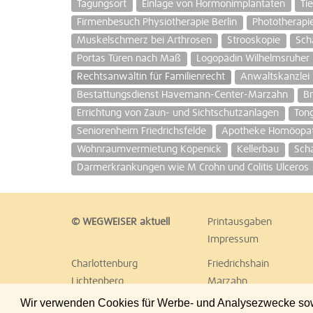
Tagungsort
Einlage von Hormonimplantaten
Ti
Firmenbesuch Physiotherapie Berlin
Phototherapi
Muskelschmerz bei Arthrosen
Strooskopie
Sch
Portas Türen nach Maß
Logopädin Wilhelmsruhe
Rechtsanwältin für Familienrecht
Anwaltskanzlei
Bestattungsdienst Havemann-Center-Marzahn
Br
Errichtung von Zaun- und Sichtschutzanlagen
Ton
Seniorenheim Friedrichsfelde
Apotheke Homöopath
Wohnraumvermietung Köpenick
Kellerbau
Sch
Darmerkrankungen wie M Crohn und Colitis Ulceros
© WEGWEISER aktuell
Printausgaben
Impressum
Charlottenburg
Friedrichshain
Lichtenberg
Marzahn
Reinickendorf
Schöneberg
Wir verwenden Cookies für Werbe- und Analysezwecke sowie