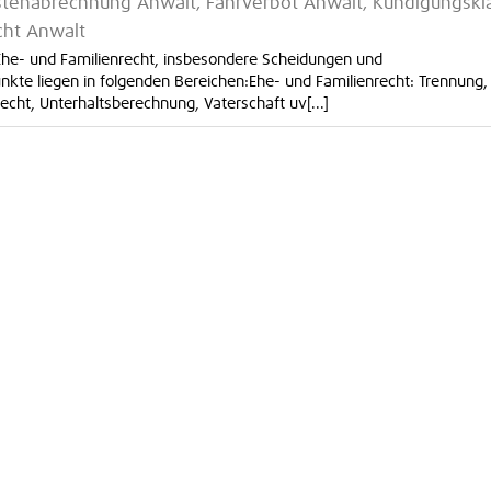
stenabrechnung Anwalt, Fahrverbot Anwalt, Kündigungskl
cht Anwalt
Ehe- und Familienrecht, insbesondere Scheidungen und
te liegen in folgenden Bereichen:Ehe- und Familienrecht: Trennung,
ht, Unterhaltsberechnung, Vaterschaft uv[...]