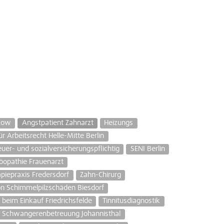
kow
Angstpatient Zahnarzt
Heizungs
r Arbeitsrecht Helle-Mitte Berlin
euer- und sozialversicherungspflichtig
SENI Berlin
opathie Frauenarzt
piepraxis Fredersdorf
Zahn-Chirurg
n Schimmelpilzschäden Biesdorf
e beim Einkauf Friedrichsfelde
Tinnitusdiagnostik
Schwangerenbetreuung Johannisthal