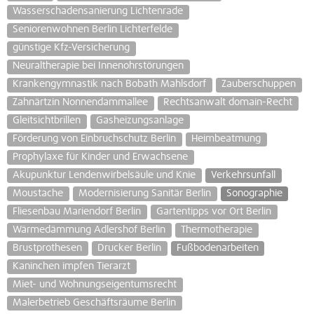
Wasserschadensanierung Lichtenrade
Seniorenwohnen Berlin Lichterfelde
günstige Kfz-Versicherung
Neuraltherapie bei Innenohrstörungen
Krankengymnastik nach Bobath Mahlsdorf
Zauberschuppen
Zahnärtzin Nonnendammallee
Rechtsanwalt domain-Recht
Gleitsichtbrillen
Gasheizungsanlage
Förderung von Einbruchschutz Berlin
Heimbeatmung
Prophylaxe für Kinder und Erwachsene
Akupunktur Lendenwirbelsäule und Knie
Verkehrsunfall
Moustache
Modernisierung Sanitär Berlin
Sonographie
Fliesenbau Mariendorf Berlin
Gartentipps vor Ort Berlin
Wärmedämmung Adlershof Berlin
Thermotherapie
Brustprothesen
Drucker Berlin
Fußbodenarbeiten
Kaninchen impfen Tierarzt
Miet- und Wohnungseigentumsrecht
Malerbetrieb Geschäftsräume Berlin