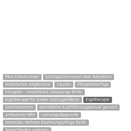
Pkw Führerschein
Schnäppchenreisen über Reisebüro
Motivtorten Altglienicke
Saunen
Pflegebedürftige
Incognito - unsichtbare Zahnpange Berlin
Ergotherapie für Kinder und Jugendliche
Ergotherapie
Gerichtstermin
betriebliche Kraftfahrzeugeprivat genutzt
ambulante Hilfe
Leistungsdiagnostik
betreutes Wohnen Beatmungspflege Berlin
Teppichboden verlegen