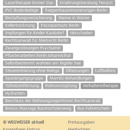
Lasertherapie Grüner Star
Ernährungsberatung Tierarzt
PVC-Bodenbeläge
Treppenhausrenovierungen Berlin
Bestattungsversicherung
Wanne in Wanne
Kellertrocknung
Passepartouts Berlin
Impfungen für Kinder Kaulsdorf
Hörschaden
Rechtsanwalt für Mietrecht Berlin
Zwangsstörungen Psychiatrie
Pflasterarbeiten Berlin Johannisthal
Selbstbestimmt wohnen am Tegeler See
Steuererklärung ohne Belege
Ölheizungen
Luftballons
Spaziergangsgruppe
Marnitz-Behandlungen
Totholzentfernung
Rohrverstopfung
Verhaltenstherapie
Hydranten
Beschluss der Wohnungseigentümer Rechtsanwalt
Breuss Massage Baumschulenweg
Bus Führerschein
© WEGWEISER aktuell
Printausgaben
Kostenfreier Eintrag
Mediadaten