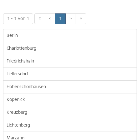
1 - 1 von 1
«
<
1
>
»
Berlin
Charlottenburg
Friedrichshain
Hellersdorf
Hohenschönhausen
Köpenick
Kreuzberg
Lichtenberg
Marzahn