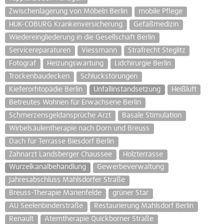
Zwischenlagerung von Möbeln Berlin
mobile Pflege
HUK-COBURG Krankenversicherung
Gefäßmedizin
Wiedereingliederung in die Gesellschaft Berlin
Servicereparaturen
Viessmann
Strafrecht Steglitz
Fotograf
Heizungswartung
Lidchirurgie Berlin
Trockenbaudecken
Schluckstörungen
Kieferorhtopädie Berlin
Unfallinstandsetzung
Heißluft
Betreutes Wohnen für Erwachsene Berlin
Schmerzensgeldansprüche Arzt
Basale Stimulation
Wirbelsäulentherapie nach Dorn und Breuss
Dach für Terrasse Biesdorf Berlin
Zahnarzt Landsberger Chaussee
Holzterrasse
Wurzelkanalbehandlung
Gewerbeverwaltung
Jahresabschluss Mahlsdorfer Straße
Breuss-Therapie Marienfelde
grüner Star
AU Seelenbinderstraße
Restaurierung Mahlsdorf Berlin
Renault
Atemtherapie Quickborner Straße