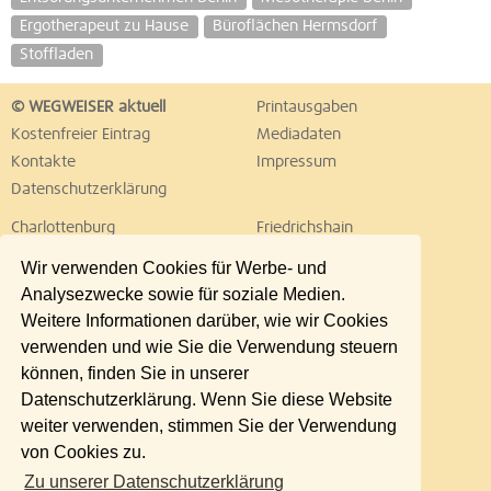
Ergotherapeut zu Hause
Büroflächen Hermsdorf
Stoffladen
© WEGWEISER aktuell
Printausgaben
Kostenfreier Eintrag
Mediadaten
Kontakte
Impressum
Datenschutzerklärung
Charlottenburg
Friedrichshain
Hellersdorf
Hohenschönhausen
Wir verwenden Cookies für Werbe- und
Köpenick
Kreuzberg
Analysezwecke sowie für soziale Medien.
Lichtenberg
Marzahn
Weitere Informationen darüber, wie wir Cookies
Mitte
Neukölln
verwenden und wie Sie die Verwendung steuern
Pankow
Prenzlauer Berg
können, finden Sie in unserer
Reinickendorf
Schöneberg
Datenschutzerklärung. Wenn Sie diese Website
Spandau
Steglitz
weiter verwenden, stimmen Sie der Verwendung
Tempelhof
Tiergarten
von Cookies zu.
Treptow
Umland Ost
Zu unserer Datenschutzerklärung