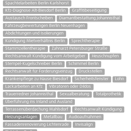
Spachtelarbeiten Berlin Karlshorst
Kfz-Diagnose Alt-Biesdorf Berlin
Graffitibeseitigung
Austausch Frontscheiben
Diamantbestattung Johannisthal
Fahrzeugbewertungen Berlin Neuenhagen
Abdichtungen und Isolierungen
Kündigung Mietverhältnis Berlin
Sprechtherapie
Stammzellentherapie
Zahnarzt Petersburger Straße
Rechtsanwalt Kündigung vom Arbeitgeber
Heuschnupfen
Stempel-Kugelschreiber Berlin
Schimmel Berlin
Rechtsanwalt für Forderungseinzug
Druckstellen
Krankenpflege zu Hause Biesdorf
Sicherheitsfenster
Lohn
Lackarbeiten an Kfz
Vibratoren oder Dildos
Trauerredner Johannisthal
Sexualberatung
Totalprothetik
Überführung ins Inland und Ausland
Terrassenüberdachung Mahlsdorf
Rechtsanwalt Kündigung
Heizungsanlagen
Metallbau
Audioaufnahmen
Fassadenrenovierung Lichtenrade
Invisalign