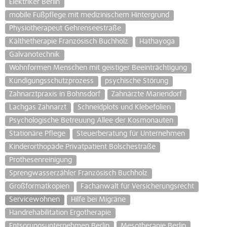
Elektriker Berlin
mobile Fußpflege mit medizinischem Hintergrund
Physiotherapeut Gehrenseestraße
Kälthetherapie Französisch Buchholz
Hathayoga
Galvanotechnik
Wohnformen Menschen mit geistiger Beeinträchtigung
Kündigungsschutzprozess
psychische Störung
Zahnarztpraxis in Bohnsdorf
Zahnärzte Mariendorf
Lachgas Zahnarzt
Schneidplots und Klebefolien
Psychologische Betreuung Allee der Kosmonauten
Stationäre Pflege
Steuerberatung für Unternehmen
Kinderorthopäde Privatpatient Bölschestraße
Prothesenreinigung
Sprengwasserzähler Französisch Buchholz
Großformatkopien
Fachanwalt für Versicherungsrecht
Servicewohnen
Hilfe bei Migräne
Handrehabilitation Ergotherapie
Entsorungsunternehmen Berlin
Mesotherapie Berlin