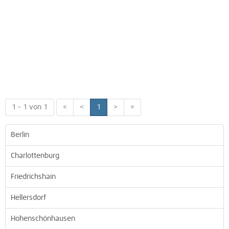
1 - 1 von 1
«
<
1
>
»
Berlin
Charlottenburg
Friedrichshain
Hellersdorf
Hohenschönhausen