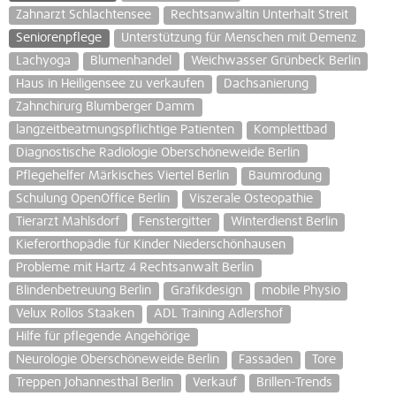
Zahnarzt Schlachtensee
Rechtsanwältin Unterhalt Streit
Seniorenpflege
Unterstützung für Menschen mit Demenz
Lachyoga
Blumenhandel
Weichwasser Grünbeck Berlin
Haus in Heiligensee zu verkaufen
Dachsanierung
Zahnchirurg Blumberger Damm
langzeitbeatmungspflichtige Patienten
Komplettbad
Diagnostische Radiologie Oberschöneweide Berlin
Pflegehelfer Märkisches Viertel Berlin
Baumrodung
Schulung OpenOffice Berlin
Viszerale Osteopathie
Tierarzt Mahlsdorf
Fenstergitter
Winterdienst Berlin
Kieferorthopädie für Kinder Niederschönhausen
Probleme mit Hartz 4 Rechtsanwalt Berlin
Blindenbetreuung Berlin
Grafikdesign
mobile Physio
Velux Rollos Staaken
ADL Training Adlershof
Hilfe für pflegende Angehörige
Neurologie Oberschöneweide Berlin
Fassaden
Tore
Treppen Johannesthal Berlin
Verkauf
Brillen-Trends