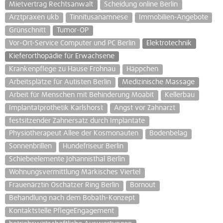
Mietvertrag Rechtsanwalt
Scheidung online Berlin
Arztpraxen ukb
Tinnitusanamnese
Immobilien-Angebote
Grünschnitt
Tumor-OP
Vor-Ort-Service Computer und PC Berlin
Elektrotechnik
Kieferorthopädie für Erwachsene
Krankenpflege zu Hause Frohnau
Häppchen
Arbeitsplätze für Autisten Berlin
Medizinische Massage
Arbeit für Menschen mit Behinderung Moabit
Kellerbau
Implantatprothetik Karlshorst
Angst vor Zahnarzt
festsitzender Zahnersatz durch Implantate
Physiotherapeut Allee der Kosmonauten
Bodenbelag
Sonnenbrillen
Hundefriseur Berlin
Schiebeelemente Johannisthal Berlin
Wohnungsvermittlung Märkisches Viertel
Frauenärztin Oschatzer Ring Berlin
Bornout
Behandlung nach dem Bobath-Konzept
Kontaktstelle PflegeEngagement