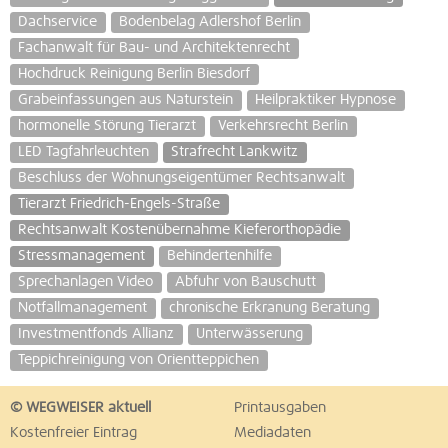
Dachservice
Bodenbelag Adlershof Berlin
Fachanwalt für Bau- und Architektenrecht
Hochdruck Reinigung Berlin Biesdorf
Grabeinfassungen aus Naturstein
Heilpraktiker Hypnose
hormonelle Störung Tierarzt
Verkehrsrecht Berlin
LED Tagfahrleuchten
Strafrecht Lankwitz
Beschluss der Wohnungseigentümer Rechtsanwalt
Tierarzt Friedrich-Engels-Straße
Rechtsanwalt Kostenübernahme Kieferorthopädie
Stressmanagement
Behindertenhilfe
Sprechanlagen Video
Abfuhr von Bauschutt
Notfallmanagement
chronische Erkranung Beratung
Investmentfonds Allianz
Unterwässerung
Teppichreinigung von Orientteppichen
© WEGWEISER aktuell
Printausgaben
Kostenfreier Eintrag
Mediadaten