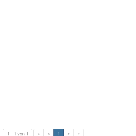
1 - 1 von 1
«
<
1
>
»