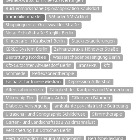
betriebswirtschaftliche Auswertungen
Rückenmarksnahe Opioidapplikation Kaulsdorf
Immobilienmakler
SM oder SM-Artikel
Shoppingcenter Greifswalder Straße
Notar Schloßstraße Steglitz Berlin
Kindercafe in Kaulsdorf Berlin
Stuckrestaurierungen
CEREC-System Berlin
Zahnarztpraxis Hönower Straße
Bestattung Nordsee
Wasserschadenbeseitigung Berlin
Kfz-Gutachter Alt-Biesdorf Berlin
TransPRK
kfz
Schmiede
Reflexzonentherapie
Facharzt für Innere Medizin
Depression Adlershof
Alterszahnmedizin
Fälligkeit des Kaufpreis und Vormerkung
Mikrochip Tier
Allianz Auto
Fällen von Bäumen
Diabetes Versorgung
ambulante psychiatrische Betreuung
Ultraschall und Sonographie Schilddrüse
Stimmtherapie
Garten- und Landschaftsbau Waidmannslust
Versicherung für Datschen Berlin
Heizungsmodernisierung Müggelheim
Berufsbekleidung