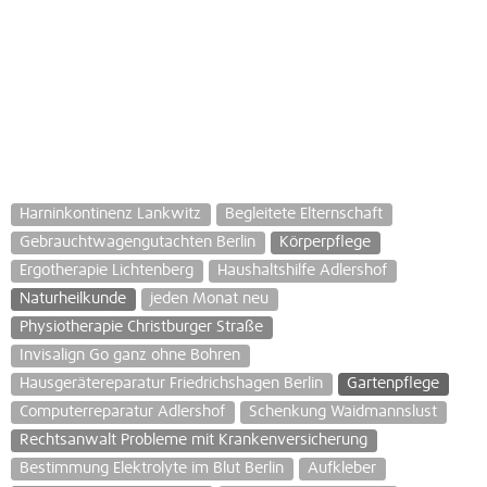
Harninkontinenz Lankwitz
Begleitete Elternschaft
Gebrauchtwagengutachten Berlin
Körperpflege
Ergotherapie Lichtenberg
Haushaltshilfe Adlershof
Naturheilkunde
jeden Monat neu
Physiotherapie Christburger Straße
Invisalign Go ganz ohne Bohren
Hausgerätereparatur Friedrichshagen Berlin
Gartenpflege
Computerreparatur Adlershof
Schenkung Waidmannslust
Rechtsanwalt Probleme mit Krankenversicherung
Bestimmung Elektrolyte im Blut Berlin
Aufkleber