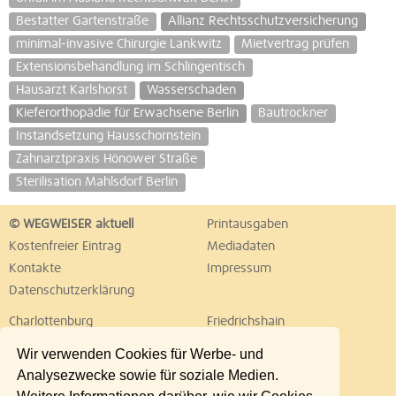
Bestatter Gartenstraße
Allianz Rechtsschutzversicherung
minimal-invasive Chirurgie Lankwitz
Mietvertrag prüfen
Extensionsbehandlung im Schlingentisch
Hausarzt Karlshorst
Wasserschaden
Kieferorthopädie für Erwachsene Berlin
Bautrockner
Instandsetzung Hausschornstein
Zahnarztpraxis Hönower Straße
Sterilisation Mahlsdorf Berlin
© WEGWEISER aktuell
Printausgaben
Kostenfreier Eintrag
Mediadaten
Kontakte
Impressum
Datenschutzerklärung
Charlottenburg
Friedrichshain
Hellersdorf
Hohenschönhausen
Wir verwenden Cookies für Werbe- und
Köpenick
Kreuzberg
Analysezwecke sowie für soziale Medien.
Lichtenberg
Marzahn