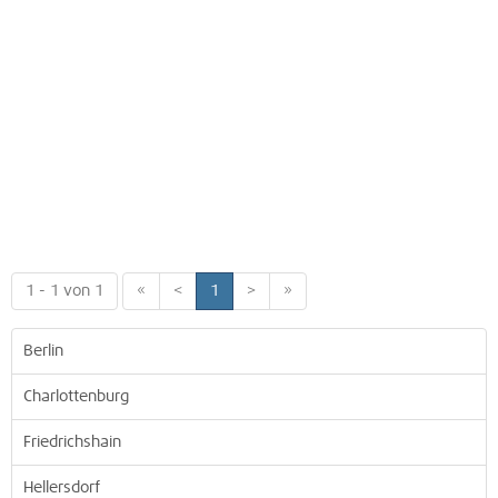
1 - 1 von 1
«
<
1
>
»
Berlin
Charlottenburg
Friedrichshain
Hellersdorf