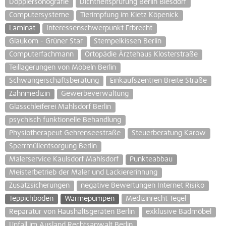
Dopplersonografie
Dichtheitsprüfung Berlin Biesdorf
Computersysteme
Tierimpfung im Kietz Köpenick
Laminat
Interessenschwerpunkt Erbrecht
Glaukom - Grüner Star
Stempelkissen Berlin
Computerfachmann
Ortopädie Ärztehaus Klosterstraße
Teillagerungen von Möbeln Berlin
Schwangerschaftsberatung
Einkaufszentren Breite Straße
Zahnmedizin
Gewerbeverwaltung
Glasschleiferei Mahlsdorf Berlin
psychisch funktionelle Behandlung
Physiotherapeut Gehrenseestraße
Steuerberatung Karow
Sperrmüllentsorgung Berlin
Malerservice Kaulsdorf Mahlsdorf
Punkteabbau
Meisterbetrieb der Maler und Lackiererinnung
Zusatzsicherungen
negative Bewertungen Internet Risiko
Teppichböden
Wärmepumpen
Medizinrecht Tegel
Reparatur von Haushaltsgeräten Berlin
exklusive Badmöbel
Unfall im Ausland Rechtsanwalt Berlin