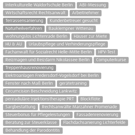
Interkulturelle Waldorfschule Berlin
ABI-Messung
Wirtschaftsrecht Rechtsanwalt
Arbeitnehmer
Terrassensanierung
Kundenbetreuer gesucht
Naturheilverfahren
Bauklempner Wittenau
wohnungslos Lichtenrade Berlin
Häuser zur Miete
HU & AU
Urlaubspflege und Verhinderungspflege
Fachanwalt für Sozialrecht Helle-Mitte Berlin
HPV-Test
Reizmagen und Reizdarm Nikolassee Berlin
Computerkurse
Treppenhausrenovierung
Elektroanlagen Fredersdorf-Vogelsdorf bei Berlin
Fenster nach Maß Berlin
gerätetraining
Circumcision Beschneidung Lankwitz
periradiuläre Injektionstherapie PRT
Blockflöte
Sargbestattung
Rechtsanwälte Marzahner Promenade
Steuerbonus für Pflegeleistungen
Fassadenrenovierung
Beratung zur Steuerklasse
Flachdachsanierung Lichterfelde
Behandlung der Parodontitis