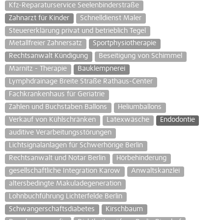
Kfz-Reparaturservice Seelenbinderstraße
Zahnarzt für Kinder
Schnelldienst Maler
Steuererklärung privat und betrieblich Tegel
Metallfreier Zahnersatz
Sportphysiotherapie
Rechtsanwalt Kündigung
Beseitigung von Schimmel
Marnitz - Therapie
Bauklempnerei
Lymphdrainage Breite Straße Rathaus-Center
Fachkrankenhaus für Geriatrie
Zahlen und Buchstaben Ballons
Heliumballons
Verkauf von Kühlschränken
Latexwäsche
Endodontie
auditive Verarbeitungsstörungen
Lichtsignalanlagen für Schwerhörige Berlin
Rechtsanwalt und Notar Berlin
Hörbehinderung
gesellschaftliche Integration Karow
Anwaltskanzlei
altersbedingte Makuladegeneration
Lohnbuchführung Lichterfelde Berlin
Schwangerschaftsdiabetes
Kirschbaum