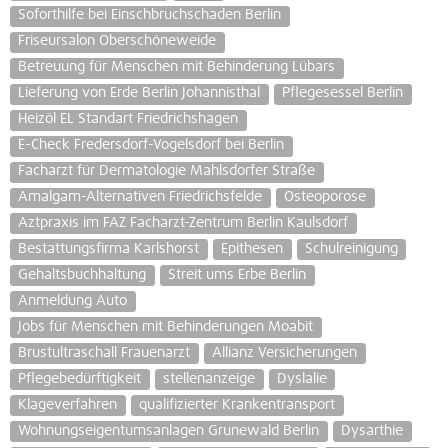
Soforthilfe bei Einschbruchschaden Berlin
Friseursalon Oberschöneweide
Betreuung für Menschen mit Behinderung Lübars
Lieferung von Erde Berlin Johannisthal
Pflegesessel Berlin
Heizöl EL Standart Friedrichshagen
E-Check Fredersdorf-Vogelsdorf bei Berlin
Facharzt für Dermatologie Mahlsdorfer Straße
Amalgam-Alternativen Friedrichsfelde
Osteoporose
Aztpraxis im FAZ Facharzt-Zentrum Berlin Kaulsdorf
Bestattungsfirma Karlshorst
Epithesen
Schulreinigung
Gehaltsbuchhaltung
Streit ums Erbe Berlin
Anmeldung Auto
Jobs für Menschen mit Behinderungen Moabit
Brustultraschall Frauenarzt
Allianz Versicherungen
Pflegebedürftigkeit
stellenanzeige
Dyslalie
Klageverfahren
qualifizierter Krankentransport
Wohnungseigentumsanlagen Grunewald Berlin
Dysarthie