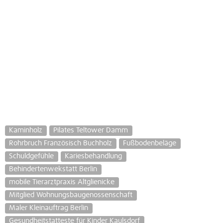
Kaminholz
Pilates Teltower Damm
Rohrbruch Französisch Buchholz
Fußbodenbeläge
Schuldgefühle
Kariesbehandlung
Behindertenwekstatt Berlin
mobile Tierarztpraxis Altglienicke
Mitglied Wohnungsbaugenossenschaft
Maler Kleinauftrag Berlin
Gesundheitstatteste für Kinder Kaulsdorf