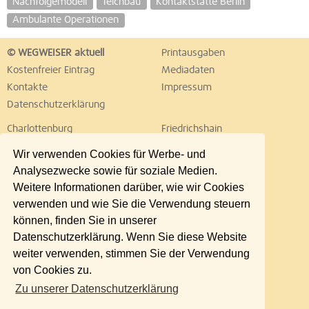
Nachfolgemodell
Teichbau
Kontaktstätte Berlin
Ambulante Operationen
© WEGWEISER aktuell
Printausgaben
Kostenfreier Eintrag
Mediadaten
Kontakte
Impressum
Datenschutzerklärung
Charlottenburg
Friedrichshain
Hellersdorf
Hohenschönhausen
Wir verwenden Cookies für Werbe- und
Köpenick
Kreuzberg
Analysezwecke sowie für soziale Medien.
Lichtenberg
Marzahn
Weitere Informationen darüber, wie wir Cookies
Mitte
Neukölln
verwenden und wie Sie die Verwendung steuern
Pankow
Prenzlauer Berg
können, finden Sie in unserer
Reinickendorf
Schöneberg
Datenschutzerklärung. Wenn Sie diese Website
Spandau
Steglitz
weiter verwenden, stimmen Sie der Verwendung
Tempelhof
Tiergarten
von Cookies zu.
Treptow
Umland Ost
Zu unserer Datenschutzerklärung
Wedding
Weißensee