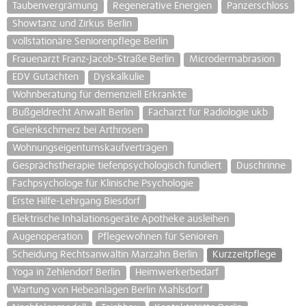
Taubenvergrämung
Regenerative Energien
Panzerschloss
Showtanz und Zirkus Berlin
vollstationäre Seniorenpflege Berlin
Frauenarzt Franz-Jacob-Straße Berlin
Microdermabrasion
EDV Gutachten
Dyskalkulie
Wohnberatung für demenziell Erkrankte
Bußgeldrecht Anwalt Berlin
Facharzt für Radiologie ukb
Gelenkschmerz bei Arthrosen
Wohnungseigentumskaufverträgen
Gesprächstherapie tiefenpsychologisch fundiert
Duschrinne
Fachpsychologe für Klinische Psychologie
Erste Hilfe-Lehrgang Biesdorf
Elektrische Inhalationsgeräte Apotheke ausleihen
Augenoperation
Pflegewohnen für Senioren
Scheidung Rechtsanwältin Marzahn Berlin
Kurzzeitpflege
Yoga in Zehlendorf Berlin
Heimwerkerbedarf
Wartung von Hebeanlagen Berlin Mahlsdorf