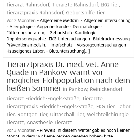
Tierarzt Rahnsdorf, Tierärzte Rahnsdorf, EKG Tier,
Tierarztpraxis Rahnsdorf, Geburtshilfe Tier
Vor 2 Monaten
–
Allgemeine Medizin: - Allgemeinuntersuchung
- Allergologie - Augenheilkunde - Dermatologie -
Fütterungsberatung - Geburtshilfe Kardiologie:-
Dopplersonographie- EKG Untersuchungen- Blutdruckmessung
Präventionsmedizin: - Impfschutz - Vorsorgeuntersuchungen
Hauseigenes Labor: - Blutuntersuchung[...]
Tierarztpraxis Dr. med. vet. Anne
Quade in Pankow warnt vor
möglicher Flohpopulation nach dem
heißen Sommer
in Pankow, Reinickendorf
Tierarzt Friedrich-Engels-Straße, Tierärzte,
Tierarztpraxis Friedrich-Engels-Straße, EKG Tier, Labor
Tier, Röntgen Tier, Ultraschall Tier, Weichteilchirurgie
Tierarzt, Anästhesie Tierarzt
Vor 3 Monaten
–
Hinweis: in diesem Winter gab es noch keinen
Monat, in dem wir keine Zecken gesehen haben; bitte