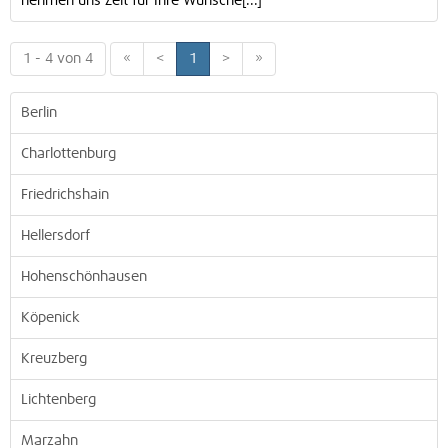
nehmen uns Zeit für Ihre Wünsche[...]
1 - 4 von 4
«
<
1
>
»
Berlin
Charlottenburg
Friedrichshain
Hellersdorf
Hohenschönhausen
Köpenick
Kreuzberg
Lichtenberg
Marzahn