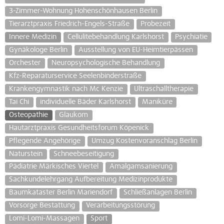
3-Zimmer-Wohnung Hohenschönhausen Berlin
Tierarztpraxis Friedrich-Engels-Straße
Probezeit
Innere Medizin
Cellulitebehandlung Karlshorst
Psychiatie
Gynäkologe Berlin
Ausstellung von EU-Heimtierpässen
Orchester
Neuropsychologische Behandlung
Kfz-Reparaturservice Seelenbinderstraße
Krankengymnastik nach Mc Kenzie
Ultraschalltherapie
Tai Chi
individuelle Bäder Karlshorst
Maniküre
Osteopathie
Glaukom
Hautarztpraxis Gesundheitsforum Köpenick
Pflegende Angehörige
Umzug Kostenvoranschlag Berlin
Naturstein
Schneebeseitigung
Pädiatrie Märkisches Viertel
Amalgamsanierung
Sachkundelehrgang Aufbereitung Medizinprodukte
Baumkataster Berlin Mariendorf
Schließanlagen Berlin
Vorsorge Bestattung
Verarbeitungsstörung
Lomi-Lomi-Massagen
Sport