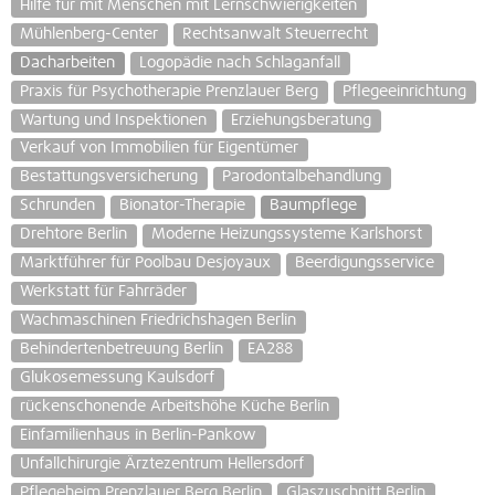
Hilfe für mit Menschen mit Lernschwierigkeiten
Mühlenberg-Center
Rechtsanwalt Steuerrecht
Dacharbeiten
Logopädie nach Schlaganfall
Praxis für Psychotherapie Prenzlauer Berg
Pflegeeinrichtung
Wartung und Inspektionen
Erziehungsberatung
Verkauf von Immobilien für Eigentümer
Bestattungsversicherung
Parodontalbehandlung
Schrunden
Bionator-Therapie
Baumpflege
Drehtore Berlin
Moderne Heizungssysteme Karlshorst
Marktführer für Poolbau Desjoyaux
Beerdigungsservice
Werkstatt für Fahrräder
Wachmaschinen Friedrichshagen Berlin
Behindertenbetreuung Berlin
EA288
Glukosemessung Kaulsdorf
rückenschonende Arbeitshöhe Küche Berlin
Einfamilienhaus in Berlin-Pankow
Unfallchirurgie Ärztezentrum Hellersdorf
Pflegeheim Prenzlauer Berg Berlin
Glaszuschnitt Berlin