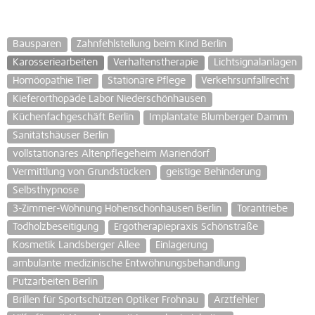
Bausparen
Zahnfehlstellung beim Kind Berlin
Karosseriearbeiten
Verhaltenstherapie
Lichtsignalanlagen
Homöopathie Tier
Stationäre Pflege
Verkehrsunfallrecht
Kieferorthopäde Labor Niederschönhausen
Küchenfachgeschäft Berlin
Implantate Blumberger Damm
Sanitätshäuser Berlin
vollstationäres Altenpflegeheim Mariendorf
Vermittlung von Grundstücken
geistige Behinderung
Selbsthypnose
3-Zimmer-Wohnung Hohenschönhausen Berlin
Torantriebe
Todholzbeseitigung
Ergotherapiepraxis Schönstraße
Kosmetik Landsberger Allee
Einlagerung
ambulante medizinische Entwöhnungsbehandlung
Putzarbeiten Berlin
Brillen für Sportschützen Optiker Frohnau
Arztfehler