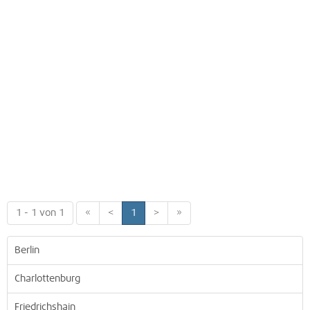
1 - 1 von 1
«
<
1
>
»
Berlin
Charlottenburg
Friedrichshain