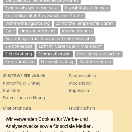
therapeutisch betreutes Einzelwohnen
Zahnprophylaxe Heinersdorf
Plausibilitätsprüfungen
Kosmetikinstitut Grevesmühlener Straße
Wahrnehmungsstörung
Zahnärzte Tempelhofer Damm
Cafe
Umgang Adlershof
Kosmetikstudio
Bestattungsfirma Havemann-Center-Marzahn
Elektotherapie
Licht im Garten Berlin Mariendorf
Erdbestattung
Schmerztherapie
Geschäftsdrucksachen
Knieschmerzen
Frisurenberatung
Stadtteilzentrum
© WEGWEISER aktuell
Printausgaben
Kostenfreier Eintrag
Mediadaten
Kontakte
Impressum
Datenschutzerklärung
Charlottenburg
Friedrichshain
Hellersdorf
Hohenschönhausen
Wir verwenden Cookies für Werbe- und
Köpenick
Kreuzberg
Analysezwecke sowie für soziale Medien.
Lichtenberg
Marzahn