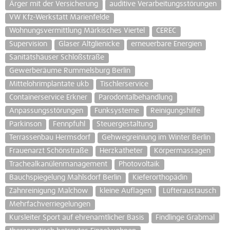
Ärger mit der Versicherung
auditive Verarbeitungsstörungen
VW Kfz-Werkstatt Marienfelde
Wohnungsvermittlung Märkisches Viertel
CEREC
Supervision
Glaser Altglienicke
erneuerbare Energien
Sanitätshäuser Schloßstraße
Gewerberäume Rummelsburg Berlin
Mittelohrimplantate ukb
Tischlerservice
Containerservice Erkner
Parodontalbehandlung
Anpassungsstörungen
Funksysteme
Reinigungshilfe
Parkinson
Fennpfuhl
Steuergestaltung
Terrassenbau Hermsdorf
Gehwegreiniung im Winter Berlin
Frauenarzt Schönstraße
Herzkatheter
Körpermassagen
Trachealkanülenmanagement
Photovoltaik
Bauchspiegelung Mahlsdorf Berlin
Kieferorthopädin
Zahnreinigung Malchow
kleine Auflagen
Lüfteraustausch
Mehrfachverriegelungen
Kursleiter Sport auf ehrenamtlicher Basis
Findlinge Grabmal