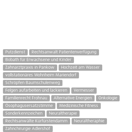
Putzdienst
Rechtsanwalt Patientenverfügung
Bobath für Erwachsene und Kinder
Zahnarztpraxis in Pankow
Hochzeit am Wasser
vollstationäres Wohnheim Mariendorf
Schröpfen Baumschulenweg
Felgen aufarbeiten und lackieren
Vermesser
Familienrecht Frohnau
Alternative Energien
Onkologie
Ösophagusersatzstimme
Medizinische Fitness
Sonderkennzeichen
Neuraltherapie
Rechtsanwälte Kürfürstendamm
Neuraltheraphie
Zahnchirurgie Adlershof