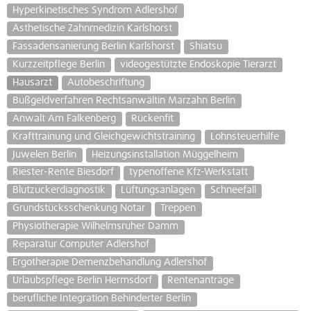
Hyperkinetisches Syndrom Adlershof
Ästhetische Zahnmedizin Karlshorst
Fassadensanierung Berlin Karlshorst
Shiatsu
Kurzzeitpflege Berlin
videogestützte Endoskopie Tierarzt
Hausarzt
Autobeschriftung
Bußgeldverfahren Rechtsanwältin Marzahn Berlin
Anwalt Am Falkenberg
Rückenfit
Krafttrainung und Gleichgewichtstraining
Lohnsteuerhilfe
Juwelen Berlin
Heizungsinstallation Müggelheim
Riester-Rente Biesdorf
typenoffene Kfz-Werkstatt
Blutzuckerdiagnostik
Lüftungsanlagen
Schneefall
Grundstücksschenkung Notar
Treppen
Physiotherapie Wilhelmsruher Damm
Reparatur Computer Adlershof
Ergotherapie Demenzbehandlung Adlershof
Urlaubspflege Berlin Hermsdorf
Rentenanträge
berufliche Integration Behinderter Berlin