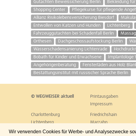
Gutachten Beweissicherung Berlin
Bekleidung für
Shopping Center
Pflegekurse für pflegende Ange
Allianz Risikolebensversicherung Biesdorf
Makula
Entwollen von Katzen und Hunden
Lichtenberg
Fahrzeuggutachten bei Schadenfall Berlin
Massag
Orthesen
Dachgeschossaufstockung Berlin
Wä
Wasserschadensanierung Lichtenrade
Hochdruckr
Bobath für Kinder und Erwachsene
Implantologe
Angehörigenberatung
Fensterläden aus Holz Bla
Bestattungsinstitut mit russischer Sprache Berlin
© WEGWEISER aktuell
Printausgaben
Impressum
Charlottenburg
Friedrichshain
Lichtenberg
Marzahn
Reinickendorf
Schöneberg
Wir verwenden Cookies für Werbe- und Analysezwecke sowie