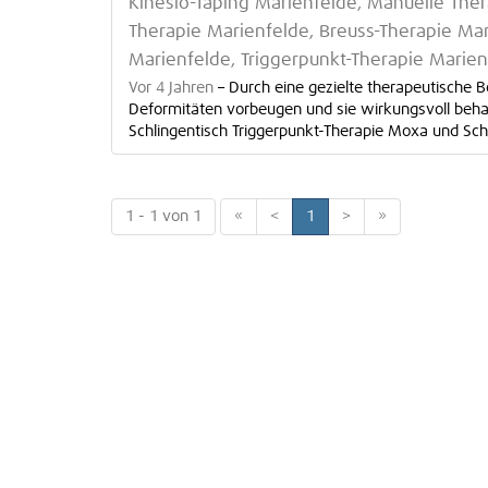
Kinesio-Taping Marienfelde, Manuelle Ther
Therapie Marienfelde, Breuss-Therapie Ma
Marienfelde, Triggerpunkt-Therapie Mari
Vor 4 Jahren
–
Durch eine gezielte therapeutisch
Deformitäten vorbeugen und sie wirkungsvoll beha
Schlingentisch Triggerpunkt-Therapie Moxa und Schr
1 - 1 von 1
«
<
1
>
»