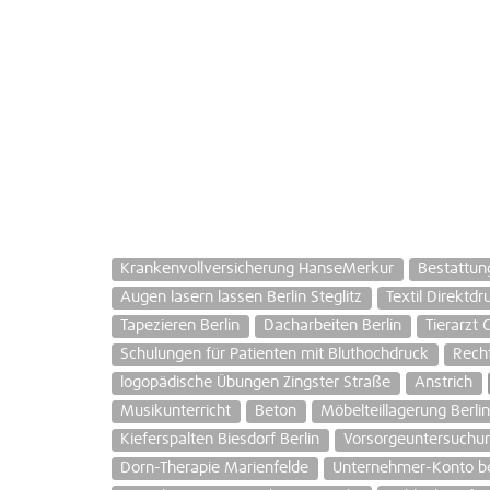
Krankenvollversicherung HanseMerkur
Bestattun
Augen lasern lassen Berlin Steglitz
Textil Direktdr
Tapezieren Berlin
Dacharbeiten Berlin
Tierarzt 
Schulungen für Patienten mit Bluthochdruck
Rech
logopädische Übungen Zingster Straße
Anstrich
Musikunterricht
Beton
Möbelteillagerung Berlin
Kieferspalten Biesdorf Berlin
Vorsorgeuntersuchun
Dorn-Therapie Marienfelde
Unternehmer-Konto b