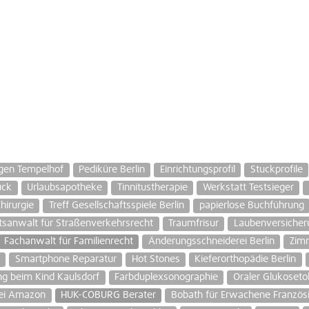
gen Tempelhof
Pediküre Berlin
Einrichtungsprofil
Stuckprofile
uck
Urlaubsapotheke
Tinnitustherapie
Werkstatt Testsieger
Chirurgie
Treff Gesellschaftsspiele Berlin
papierlose Buchführung
tsanwalt für Straßenverkehrsrecht
Traumfrisur
Laubenversicheru
Fachanwalt für Familienrecht
Änderungsschneiderei Berlin
Zim
Smartphone Reparatur
Hot Stones
Kieferorthopädie Berlin
g beim Kind Kaulsdorf
Farbduplexsonographie
Oraler Glukoseto
ei Amazon
HUK-COBURG Berater
Bobath für Erwachene Französ