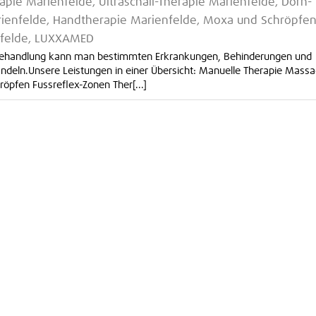
apie Marienfelde, Ultraschall-Therapie Marienfelde, Dorn-
rienfelde, Handtherapie Marienfelde, Moxa und Schröpfe
enfelde, LUXXAMED
e Behandlung kann man bestimmten Erkrankungen, Behinderungen und
ndeln.Unsere Leistungen in einer Übersicht: Manuelle Therapie Mass
öpfen Fussreflex-Zonen Ther[...]