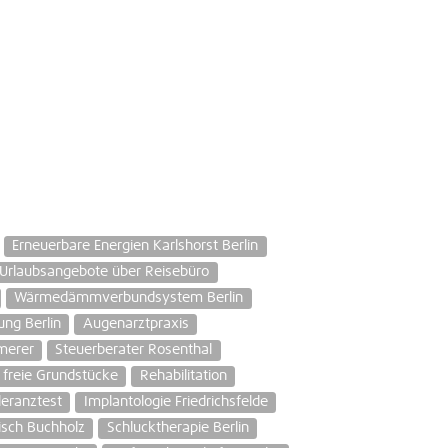
Erneuerbare Energien Karlshorst Berlin
Urlaubsangebote über Reisebüro
Wärmedämmverbundsystem Berlin
ng Berlin
Augenarztpraxis
merer
Steuerberater Rosenthal
freie Grundstücke
Rehabilitation
leranztest
Implantologie Friedrichsfelde
isch Buchholz
Schlucktherapie Berlin