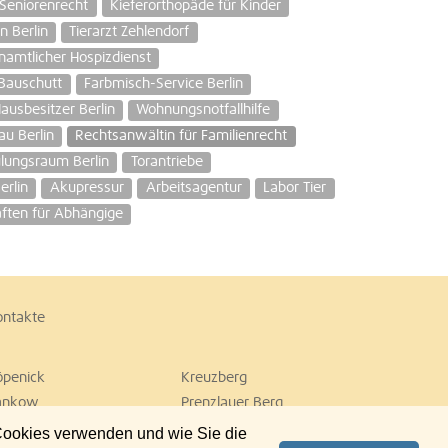
Seniorenrecht
Kieferorthopäde für Kinder
n Berlin
Tierarzt Zehlendorf
namtlicher Hospizdienst
Bauschutt
Farbmisch-Service Berlin
ausbesitzer Berlin
Wohnungsnotfallhilfe
u Berlin
Rechtsanwältin für Familienrecht
lungsraum Berlin
Torantriebe
erlin
Akupressur
Arbeitsagentur
Labor Tier
ten für Abhängige
ontakte
öpenick
Kreuzberg
ankow
Prenzlauer Berg
empelhof
Tiergarten
 Cookies verwenden und wie Sie die