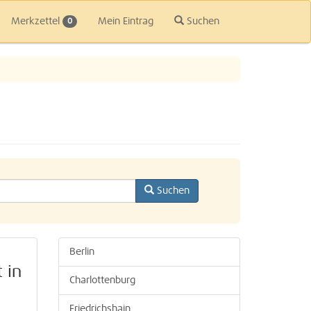
Merkzettel
Mein Eintrag
Suchen
0
Suchen
Berlin
 in
Charlottenburg
Friedrichshain