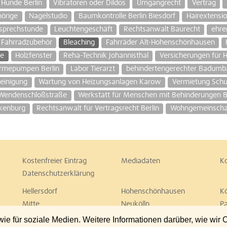
 Hunde Berlin
Vibratoren oder Dildos
Umgangrecht
Vertrag
hörige
Nagelstudio
Baumkontrolle Berlin Biesdorf
Hairextensio
sprechstunde
Leuchtengeschäft
Rechtsanwalt Baurecht
ehre
Fahrradzubehör
Bleaching
Fahrräder Alt-Hohenschönhausen
e
Holzfenster
Reha-Technik Johannisthal
Versicherungen für H
rmepumpen Berlin
Labor Tierarzt
behindertengerechter Badumba
einigung
Wartung von Heizungsanlagen Karow
Vermietung Schu
 Wendenschloßstraße
Werkstatt für Menschen mit Behinderungen B
nkenburg
Rechtsanwalt für Vertragsrecht Berlin
Wohngemeinschaf
Kostenfreier Eintrag
Mediadaten
K
Datenschutzerklärung
Hellersdorf
Hohenschönhausen
K
Mitte
Neukölln
P
Spandau
Steglitz
T
 für soziale Medien. Weitere Informationen darüber, wie wir