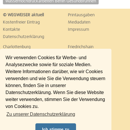
Wasserhochdruckarbeiten Berlin Gesundbrunnen
© WEGWEISER aktuell
Printausgaben
Kostenfreier Eintrag
Mediadaten
Kontakte
Impressum
Datenschutzerklärung
Charlottenburg
Friedrichshain
Hellersdorf
Hohenschönhausen
Wir verwenden Cookies für Werbe- und
Köpenick
Kreuzberg
Analysezwecke sowie für soziale Medien.
Lichtenberg
Marzahn
Weitere Informationen darüber, wie wir Cookies
Mitte
Neukölln
verwenden und wie Sie die Verwendung steuern
Pankow
Prenzlauer Berg
können, finden Sie in unserer
Reinickendorf
Schöneberg
Datenschutzerklärung. Wenn Sie diese Website
Spandau
Steglitz
weiter verwenden, stimmen Sie der Verwendung
Tempelhof
Tiergarten
von Cookies zu.
Treptow
Umland Ost
Zu unserer Datenschutzerklärung
Wedding
Weißensee
Wilmersdorf
Zehlendorf
Ich stimme zu