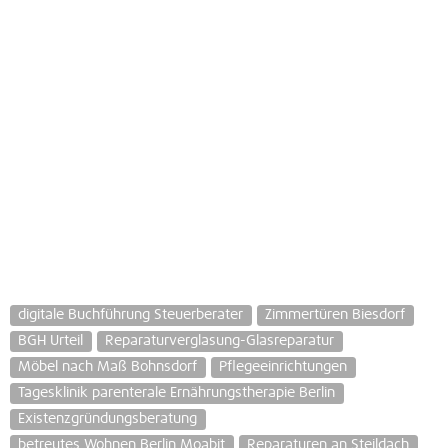
digitale Buchführung Steuerberater
Zimmertüren Biesdorf
BGH Urteil
Reparaturverglasung-Glasreparatur
Möbel nach Maß Bohnsdorf
Pflegeeinrichtungen
Tagesklinik parenterale Ernährungstherapie Berlin
Existenzgründungsberatung
betreutes Wohnen Berlin Moabit
Reparaturen an Steildach