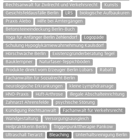
Rechtsanwalt für Zivilrecht und Verkehrsrecht
Kunsts
Gesichtsfeldausfälle Berlin
LRS
biologische Aufbaukuren
Praxis Alebo
Hilfe bei Ämtergängen
Betonsteineindeckung Berlin-Buch
Yoga für Anfänger Berlin Zehlendorf
Logopäde
Schulung Hypoglykämiewahrnehmung Kaulsdorf
Hörschwäche Berlin
Existenzgründerberatung Tegel
Bauklempner
Naturfaser-Teppichböden
Produkte direkt vom Erzeuger Berlin Lübars
Rabatt
Fachanwältin für Sozialrecht Berlin
neurologische Erkrankungen
kleine Lymphdrainage
HNO-Praxis
Hüft-Arthrose
illegale Abschalteinrichtung
Zahnarzt Ahrensfelde
psychische Störung
Kündigung Rechtsanwalt
Fachanwalt für Verkehrsrecht
Wandgestaltung
Versorgungsausgleich
Heilpraktikerin Berlin
Triggerpunkttherapie Pankow
Ultraschall Tierarzt
Bleaching
Unterhaltsreinigung Berlin