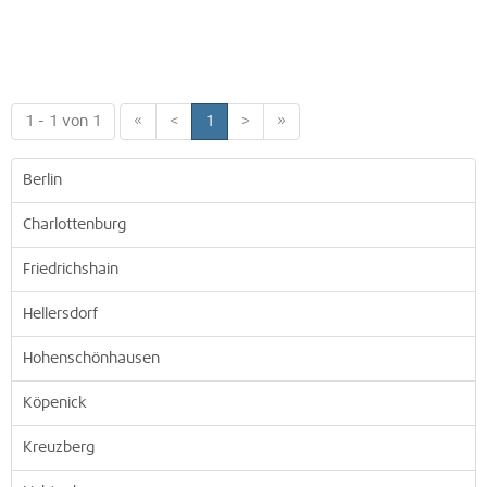
1 - 1 von 1
«
<
1
>
»
Berlin
Charlottenburg
Friedrichshain
Hellersdorf
Hohenschönhausen
Köpenick
Kreuzberg