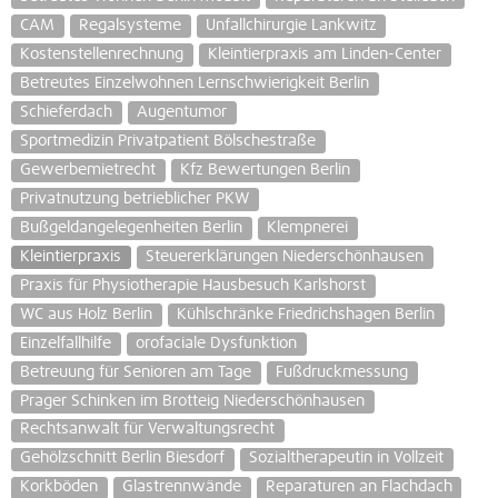
CAM
Regalsysteme
Unfallchirurgie Lankwitz
Kostenstellenrechnung
Kleintierpraxis am Linden-Center
Betreutes Einzelwohnen Lernschwierigkeit Berlin
Schieferdach
Augentumor
Sportmedizin Privatpatient Bölschestraße
Gewerbemietrecht
Kfz Bewertungen Berlin
Privatnutzung betrieblicher PKW
Bußgeldangelegenheiten Berlin
Klempnerei
Kleintierpraxis
Steuererklärungen Niederschönhausen
Praxis für Physiotherapie Hausbesuch Karlshorst
WC aus Holz Berlin
Kühlschränke Friedrichshagen Berlin
Einzelfallhilfe
orofaciale Dysfunktion
Betreuung für Senioren am Tage
Fußdruckmessung
Prager Schinken im Brotteig Niederschönhausen
Rechtsanwalt für Verwaltungsrecht
Gehölzschnitt Berlin Biesdorf
Sozialtherapeutin in Vollzeit
Korkböden
Glastrennwände
Reparaturen an Flachdach