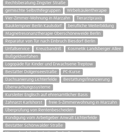
Rechtsberatung Zingster Straße
gemischte Selbsthifegruppen
Wirbelsäulentherapie
Vier-Zimmer-Wohnung in Marzahn
Tierarztpraxis
Bauklempner Berlin Kaulsdorf
berufliche Weiterbildung
Magnetresonanztherapie Oberschöneweide Berlin
Reparatur von Tür nach Einbruch Biesdorf Berlin
Unfallservice
Kreuzbandriß
Kosmetik Landsberger Allee
Bußgeldverfahen
Logopäde für Kinder und Erwachsene Treptow
Bestatter Dolgenseestraße
PC-Kurse
Dachsanierung Lichterfelde
Bestattungsfinanzierung
Überwachungssysteme
Kursleiter Englisch auf ehrenamtlicher Basis
Zahnarzt Karlshorst
freie 5-Zimmerwohnung in Marzahn
Überprüfung von Rentenbescheiden
Kündigung vom Arbeitgeber Anwalt Lichterfelde
Bestatter Schönwalder Straße