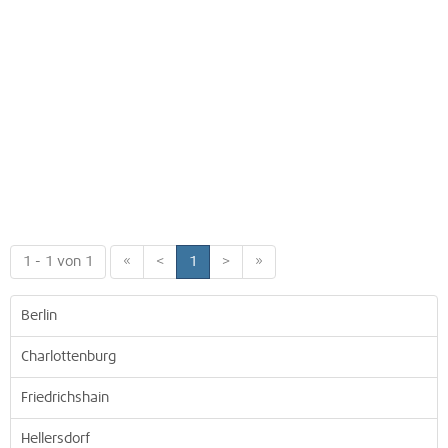
1 - 1 von 1
«
<
1
>
»
Berlin
Charlottenburg
Friedrichshain
Hellersdorf