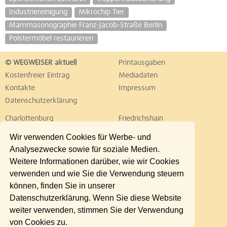
Industriereinigung
Mikrochip Tier
Mammasonographie Franz-Jacob-Straße Berlin
Polstermöbel restaurieren
© WEGWEISER aktuell
Printausgaben
Kostenfreier Eintrag
Mediadaten
Kontakte
Impressum
Datenschutzerklärung
Charlottenburg
Friedrichshain
Hellersdorf
Hohenschönhausen
Wir verwenden Cookies für Werbe- und
Köpenick
Kreuzberg
Analysezwecke sowie für soziale Medien.
Lichtenberg
Marzahn
Weitere Informationen darüber, wie wir Cookies
Mitte
Neukölln
verwenden und wie Sie die Verwendung steuern
Pankow
Prenzlauer Berg
können, finden Sie in unserer
Reinickendorf
Schöneberg
Datenschutzerklärung. Wenn Sie diese Website
Spandau
Steglitz
weiter verwenden, stimmen Sie der Verwendung
Tempelhof
Tiergarten
von Cookies zu.