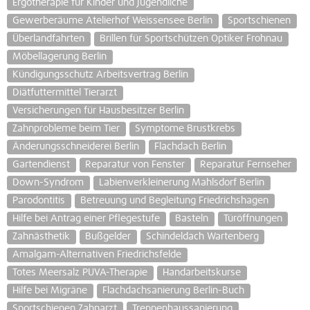
Ergotherapie für Kinder und Jugendliche
Gewerberäume Atelierhof Weissensee Berlin
Sportschienen
Überlandfahrten
Brillen für Sportschützen Optiker Frohnau
Möbellagerung Berlin
Kündigungsschutz Arbeitsvertrag Berlin
Diätfuttermittel Tierarzt
Versicherungen für Hausbesitzer Berlin
Zahnprobleme beim Tier
Symptome Brustkrebs
Änderungsschneiderei Berlin
Flachdach Berlin
Gartendienst
Reparatur von Fenster
Reparatur Fernseher
Down-Syndrom
Labienverkleinerung Mahlsdorf Berlin
Parodontitis
Betreuung und Begleitung Friedrichshagen
Hilfe bei Antrag einer Pflegestufe
Basteln
Türöffnungen
Zahnästhetik
Bußgelder
Schindeldach Wartenberg
Amalgam-Alternativen Friedrichsfelde
Totes Meersalz PUVA-Therapie
Handarbeitskurse
Hilfe bei Migräne
Flachdachsanierung Berlin-Buch
Sportschienen Zahnarzt
Treppenhaussanierung