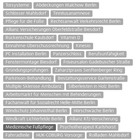
Torsysteme
Abdeckungen Malchow Berlin
Schlösser Mahlsdorf
Tinnitusanamnese
Pflege für die Füße
Rechtsanwalt Verkehrsrecht Berlin
Allianz Versicherungen Oberfeldstraße Biesdorf
Rückenschule Kaulsdorf
Vitamin D
Einnahme-Überschussrechnung
Kinesio
PC Installation Berlin
Panzerschloss
Berufsunfähigkeit
Fenstermontage Biesdorf
Friseursalon Gadebuscher Straße
Gründungsprüfungen
Zaharztpraxis Senftenberger Ring
Parkinson-Behandlung
Bestattungsservice Gartenstraße
Multiple Sklerose Ambulanz
Silberleisten in Holz Berlin
Arbeitsmarkt für Menschen mit Behinderungen
Fachanwalt für Sozialrecht Helle-Mitte Berlin
Windschutz Johannisthal Berlin
Hörschwäche Berlin
Windkraft Lichterfelde Berlin
Allianz Kfz-Versicherung
Medizinische Fußpflege
Psychotherapeut Karlshorst
Fahrradteile
HUK-COBURG Vorsorge
Rollladen Mahlsdorf