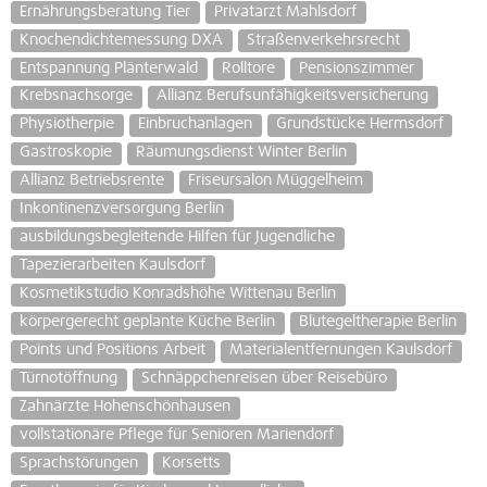
Ernährungsberatung Tier
Privatarzt Mahlsdorf
Knochendichtemessung DXA
Straßenverkehrsrecht
Entspannung Plänterwald
Rolltore
Pensionszimmer
Krebsnachsorge
Allianz Berufsunfähigkeitsversicherung
Physiotherpie
Einbruchanlagen
Grundstücke Hermsdorf
Gastroskopie
Räumungsdienst Winter Berlin
Allianz Betriebsrente
Friseursalon Müggelheim
Inkontinenzversorgung Berlin
ausbildungsbegleitende Hilfen für Jugendliche
Tapezierarbeiten Kaulsdorf
Kosmetikstudio Konradshöhe Wittenau Berlin
körpergerecht geplante Küche Berlin
Blutegeltherapie Berlin
Points und Positions Arbeit
Materialentfernungen Kaulsdorf
Türnotöffnung
Schnäppchenreisen über Reisebüro
Zahnärzte Hohenschönhausen
vollstationäre Pflege für Senioren Mariendorf
Sprachstörungen
Korsetts