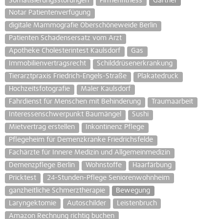
Somatisierungsstörungen
Firmenfitness
Gärtner
Notar Patientenverfügung
digitale Mammografie Oberschöneweide Berlin
Patienten Schadensersatz vom Arzt
Apotheke Cholesterintest Kaulsdorf
Gas
Immobilienvertragsrecht
Schilddrüsenerkrankung
Tierarztpraxis Friedrich-Engels-Straße
Plakatedruck
Hochzeitsfotografie
Maler Kaulsdorf
Fahrdienst für Menschen mit Behinderung
Traumaarbeit
Interessenschwerpunkt Baumängel
Sushi
Mietvertrag erstellen
Inkontinenz Pflege
Pflegeheim für Demenzkranke Friedrichsfelde
Fachärzte für Innere Medizin und Allgemeinmedizin
Demenzpflege Berlin
Wohnstoffe
Haarfärbung
Pricktest
24-Stunden-Pflege Seniorenwohnheim
ganzheitliche Schmerztherapie
Bewegung
Laryngektomie
Autoschilder
Leistenbruch
Amazon Rechnung richtig buchen