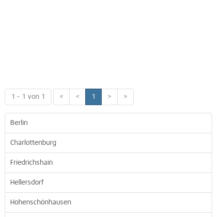
1 - 1 von 1
«
<
1
>
»
Berlin
Charlottenburg
Friedrichshain
Hellersdorf
Hohenschönhausen