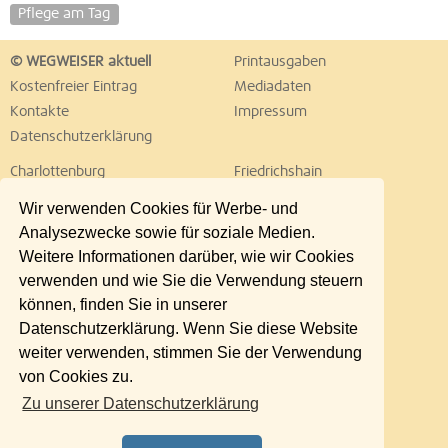
Pflege am Tag
© WEGWEISER aktuell
Printausgaben
Kostenfreier Eintrag
Mediadaten
Kontakte
Impressum
Datenschutzerklärung
Charlottenburg
Friedrichshain
Hellersdorf
Hohenschönhausen
Wir verwenden Cookies für Werbe- und
Köpenick
Kreuzberg
Analysezwecke sowie für soziale Medien.
Lichtenberg
Marzahn
Weitere Informationen darüber, wie wir Cookies
Mitte
Neukölln
verwenden und wie Sie die Verwendung steuern
Pankow
Prenzlauer Berg
können, finden Sie in unserer
Reinickendorf
Schöneberg
Datenschutzerklärung. Wenn Sie diese Website
Spandau
Steglitz
weiter verwenden, stimmen Sie der Verwendung
Tempelhof
Tiergarten
von Cookies zu.
Treptow
Umland Ost
Zu unserer Datenschutzerklärung
Wedding
Weißensee
Wilmersdorf
Zehlendorf