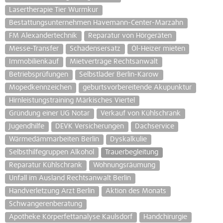
Lasertherapie Tier Wurmkur
Bestattungsunternehmen Havemann-Center-Marzahn
FM Alexandertechnik
Reparatur von Hörgeräten
Messe-Transfer
Schadensersatz
Öl-Heizer mieten
Immobilienkauf
Mietverträge Rechtsanwalt
Betriebsprüfungen
Selbstlader Berlin-Karow
Mopedkennzeichen
geburtsvorbereitende Akupunktur
Hirnleistungstraining Märkisches Viertel
Gründung einer UG Notar
Verkauf von Kühlschrank
Jugendhilfe
DEVK Versicherungen
Dachservice
Wärmedämmarbeiten Berlin
Dyskalkulie
Selbsthilfegruppen Alkohol
Trauerbegleitung
Reparatur Kühlschrank
Wohnungsräumung
Unfall im Ausland Rechtsanwalt Berlin
Handverletzung Arzt Berlin
Aktion des Monats
Schwangerenberatung
Apotheke Körperfettanalyse Kaulsdorf
Handchirurgie