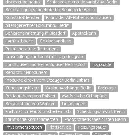
discovering hands
Schiebeelemente Johannisthal Berlin
Beschäftigungsangebote für Behinderte Berlin
Kunststofffenster
Fahrräder Alt-Hohenschönhausen
altersgerechter Badumbau Berlin
Senioreneinrichtung in Biesdorf
Apothekerin
Laminatböden
Goldbehandlung
Rechtsberatung Testament
Umschulung zur Fachkraft Lagerlosgistik
Landhäuser und Herrenhäuser Hermsdorf
Logopäde
Reparatur Einbauherd
Produkte direkt vom Erzeuger Berlin Lübars
Kündigungsklage
Kabinenvorhänge Berlin
Podologe
Restaurierung von Polster
Maßschuhe Orthopäde
Bekämpfung von Wanzen
Einladungen
Facharzt für Hautkrankheiten ukb
Scheidungsanwalt Berlin
chronische Kopfschmerzen
Endoprothetikspezialisten Berlin
Physiotherapeuten
Plottservice
Heizungsbauer