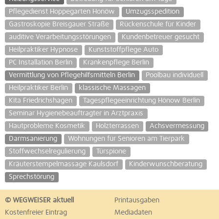
Pflegedienst Hoppegarten Honöw
Umzugsspedition
Gastroskopie Breisgauer Straße
Rückenschule für Kinder
auditive Verarbeitungsstörungen
Kundenbetreuer gesucht
Heilpraktiker Hypnose
Kunststoffpflege Auto
PC Installation Berlin
Krankenpflege Berlin
Vermittlung von Pflegehilfsmitteln Berlin
Poolbau individuell
Heilpraktiker Berlin
klassische Massagen
Kita Friedrichshagen
Tagespflegeeinrichtung Hönow Berlin
Seminar Hygienebeauftragter in Arztpraxis
Hautprobleme Kosmetik
Holzterrassen
Achsvermessung
Darmsanierung
Wohnungen für Senioren am Tierpark
Stoffwechselregulierung
Türspione
Kräuterstempelmassage Kaulsdorf
Kinderwunschberatung
Sprechstörung
© WEGWEISER aktuell
Printausgaben
Kostenfreier Eintrag
Mediadaten