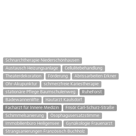
Schnarchtherapie Niederschönhausen
Austausch Heizungsanlage
Cellulitebehandlung
Theaterdekoration
Förderung
Abrissarbeiten Erkner
Ohr-Akupunktur
schmerzfreie Kariestherapie
stationäre Pflege Baumschulenweg
RuheForst
Badewannenlifte
Hautarzt Kaulsdorf
Facharzt für Innere Medizin
Frisör Carl-Schurz-Straße
Schimmelsanierung
Ösophagusersatzstimme
Immobilienbüro Heiligensee
Gynäkologie Frauenarzt
Strangsanierungen Französisch Buchholz