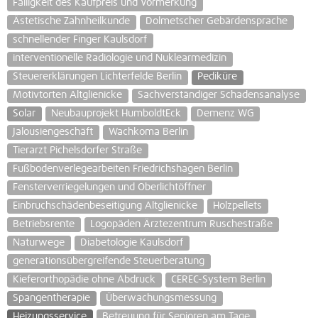
Fälligkeit des Kaufpreis und Vormerkung
Ästetische Zahnheilkunde
Dolmetscher Gebärdensprache
schnellender Finger Kaulsdorf
interventionelle Radiologie und Nuklearmedizin
Steuererklärungen Lichterfelde Berlin
Pediküre
Motivtorten Altglienicke
Sachverständiger Schadensanalyse
Solar
Neubauprojekt HumboldtEck
Demenz WG
Jalousiengeschäft
Wachkoma Berlin
Tierarzt Pichelsdorfer Straße
Fußbodenverlegearbeiten Friedrichshagen Berlin
Fensterverriegelungen und Oberlichtöffner
Einbruchschädenbeseitigung Altglienicke
Holzpellets
Betriebsrente
Logopäden Ärztezentrum Ruschestraße
Naturwege
Diabetologie Kaulsdorf
generationsübergreifende Steuerberatung
Kieferorthopädie ohne Abdruck
CEREC-System Berlin
Spangentherapie
Überwachungsmessung
Heizungsservice
Betreuung für Senioren am Tage