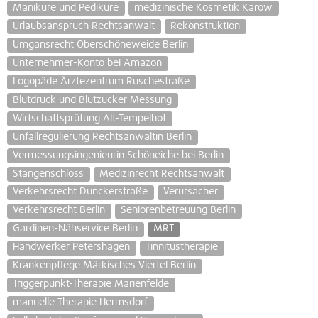
Maniküre und Pediküre
medizinische Kosmetik Karow
Urlaubsanspruch Rechtsanwalt
Rekonstruktion
Umgansrecht Oberschöneweide Berlin
Unternehmer-Konto bei Amazon
Logopäde Ärztezentrum Ruschestraße
Blutdruck und Blutzucker Messung
Wirtschaftsprüfung Alt-Tempelhof
Unfallregulierung Rechtsanwältin Berlin
Vermessungsingenieurin Schöneiche bei Berlin
Stangenschloss
Medizinrecht Rechtsanwalt
Verkehrsrecht Dunckerstraße
Verursacher
Verkehrsrecht Berlin
Seniorenbetreuung Berlin
Gardinen-Nähservice Berlin
MRT
Handwerker Petershagen
Tinnitustherapie
Krankenpflege Märkisches Viertel Berlin
Triggerpunkt-Therapie Marienfelde
manuelle Therapie Hermsdorf