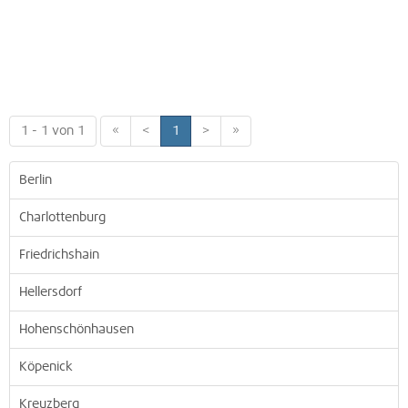
1 - 1 von 1
«
<
1
>
»
Berlin
Charlottenburg
Friedrichshain
Hellersdorf
Hohenschönhausen
Köpenick
Kreuzberg