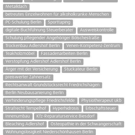
Metalldach
betreutes Einzelwohnen für alkoholkranke Menschen
PC-Schulung Berlin
Sporttaping
digitale Buchführung Steuerberater
Ausweiskontrolle
Schulung pflegender Angehöriger Bölschestraße
Trockenbau Adlershof Berlin
Venen-Kompetenz-Zentrum
Teakholzmöbel
Fassadenarbeiten Berlin
Verstopfung Adlershof Adlershof Berlin
Ärger mit der Versicherung
Stuckateur Berlin
preiswerter Zahnersatz
Rechtsanwalt Grundstücksrecht Friedrichshagen
Berlin Neubausanierung Berlin
Verhinderungspflege Friedrichsfelde
Physiotherapeut ukb
Strafrecht Tempelhof
Hyperhidrosis
Erbschaftsteuer
Innenumbau
Kfz-Reparaturservice Biesdorf
Bleaching Adlershof
Osteopathie in der Schwangerschaft
Wohnungslosigkeit Niederschönhausen Berlin