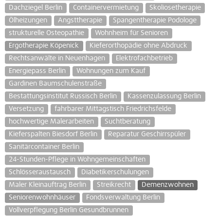
Dachziegel Berlin
Containervermietung
Skoliosetherapie
Ölheizungen
Angsttherapie
Spangentherapie Podologe
strukturelle Osteopathie
Wohnheim für Senioren
Ergotherapie Köpenick
Kieferorthopädie ohne Abdruck
Rechtsanwälte in Neuenhagen
Elektrofachbetrieb
Energiepass Berlin
Wohnungen zum Kauf
Gardinen Baumschulenstraße
Bestattungsinstitut Russisch Berlin
Kassenzulassung Berlin
Versetzung
fahrbarer Mittagstisch Friedrichsfelde
hochwertige Malerarbeiten
Suchtberatung
Kieferspalten Biesdorf Berlin
Reparatur Geschirrspüler
Sanitärcontainer Berlin
24-Stunden-Pflege in Wohngemeinschaften
Schlösseraustausch
Diabetikerschulungen
Maler Kleinauftrag Berlin
Streikrecht
Demenzwohnen
Seniorenwohnhäuser
Fondsverwaltung Berlin
Vollverpflegung Berlin Gesundbrunnen