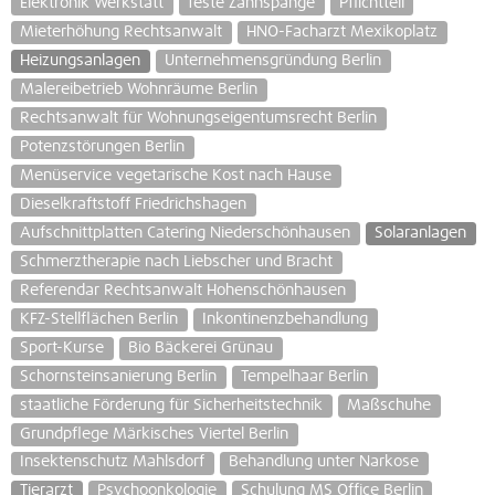
Elektronik Werkstatt
feste Zahnspange
Pflichtteil
Mieterhöhung Rechtsanwalt
HNO-Facharzt Mexikoplatz
Heizungsanlagen
Unternehmensgründung Berlin
Malereibetrieb Wohnräume Berlin
Rechtsanwalt für Wohnungseigentumsrecht Berlin
Potenzstörungen Berlin
Menüservice vegetarische Kost nach Hause
Dieselkraftstoff Friedrichshagen
Aufschnittplatten Catering Niederschönhausen
Solaranlagen
Schmerztherapie nach Liebscher und Bracht
Referendar Rechtsanwalt Hohenschönhausen
KFZ-Stellflächen Berlin
Inkontinenzbehandlung
Sport-Kurse
Bio Bäckerei Grünau
Schornsteinsanierung Berlin
Tempelhaar Berlin
staatliche Förderung für Sicherheitstechnik
Maßschuhe
Grundpflege Märkisches Viertel Berlin
Insektenschutz Mahlsdorf
Behandlung unter Narkose
Tierarzt
Psychoonkologie
Schulung MS Office Berlin