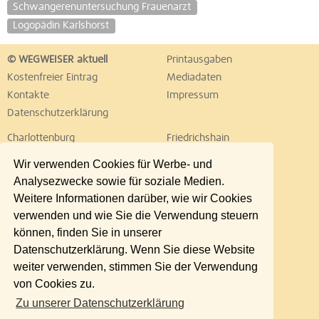
Schwangerenuntersuchung Frauenarzt
Logopädin Karlshorst
© WEGWEISER aktuell
Printausgaben
Kostenfreier Eintrag
Mediadaten
Kontakte
Impressum
Datenschutzerklärung
Charlottenburg
Friedrichshain
Hellersdorf
Hohenschönhausen
Wir verwenden Cookies für Werbe- und
Köpenick
Kreuzberg
Analysezwecke sowie für soziale Medien.
Lichtenberg
Marzahn
Weitere Informationen darüber, wie wir Cookies
Mitte
Neukölln
verwenden und wie Sie die Verwendung steuern
Pankow
Prenzlauer Berg
können, finden Sie in unserer
Reinickendorf
Schöneberg
Datenschutzerklärung. Wenn Sie diese Website
Spandau
Steglitz
weiter verwenden, stimmen Sie der Verwendung
Tempelhof
Tiergarten
von Cookies zu.
Treptow
Umland Ost
Zu unserer Datenschutzerklärung
Wedding
Weißensee