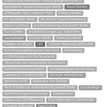
Interessenschwerpunkt Wohnungseigentumsrecht
Betriebliche Steuererklärungen Berlin
Teppichböden
Orthopädie Alice-Salomon-Platz
Enddarmleiden
PC Installation Berlin
Mc-Kenzie Baumschulenweg
Down-Syndrom
Küchensanierung Mariendorf Berlin
Fun-Schilder
Grabeinfassungen aus Naturstein
Zaunanlagen
Drucker Berlin
Showtanz Berlin
Olaplex zertifiziert
LRS
1-Raum-Wohnung Hellersdorf
Schmerzensgeldanspruch vom Arzt
Verkleidung
Arzthaftungsrecht Rechtsanwalt
Ultraschall und Sonographie Bauchraum
Rentenbesteuerung Berlin
Sozialpädagogische Beratung
Zahnersatz Friedrichsfelde
betreute Wohnformen
Hardcore DVDs
Reparatur von Fenster
PKW Schaden im Ausland Rechtsanwalt Berlin
Gynäkologie
Sprechstörung Erwachsener
Steppdecken
Einbau von Standheizung
Psychotherapeut Schönstraße
Erbrecht Adlershof
Haarstyling