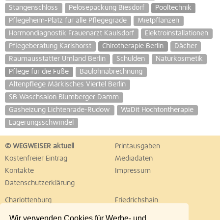
Stangenschloss
Pelosepackung Biesdorf
Pooltechnik
Pflegeheim-Platz für alle Pflegegrade
Mietpflanzen
Hormondiagnostik Frauenarzt Kaulsdorf
Elektroinstallationen
Pflegeberatung Karlshorst
Chirotherapie Berlin
Dächer
Raumausstatter Umland Berlin
Schulden
Naturkosmetik
Pflege für die Füße
Baulohnabrechnung
Altenpflege Märkisches Viertel Berlin
SB Waschsalon Blumberger Damm
Gasheizung Lichtenrade-Rudow
WaDit Hochtontherapie
Lagerungsschwindel
© WEGWEISER aktuell
Printausgaben
Kostenfreier Eintrag
Mediadaten
Kontakte
Impressum
Datenschutzerklärung
Charlottenburg
Friedrichshain
Hellersdorf
Hohenschönhausen
Wir verwenden Cookies für Werbe- und