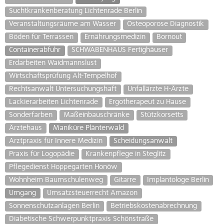
Suchtkrankenberatung Lichtenrade Berlin
Veranstaltungsräume am Wasser
Osteoporose Diagnostik
Böden für Terrassen
Ernährungsmedizin
Bornout
Containerabfuhr
SCHWABENHAUS Fertighäuser
Erdarbeiten Waidmannslust
Wirtschaftsprüfung Alt-Tempelhof
Rechtsanwalt Untersuchungshaft
Unfallärzte H-Ärzte
Lackierarbeiten Lichtenrade
Ergotherapeut zu Hause
Sonderfarben
Maßeinbauschränke
Stützkorsetts
Ärztehaus
Maniküre Plänterwald
Arztpraxis für Innere Medizin
Scheidungsanwalt
Praxis für Logopädie
Krankenpflege in Steglitz
Pflegedienst Hoppegarten Honöw
Wohnheim Baumschulenweg
Gitarre
Implantologe Berlin
Umgang
Umsatzsteuerrecht Amazon
Sonnenschutzanlagen Berlin
Betriebskostenabrechnung
Diabetische Schwerpunktpraxis Schönstraße