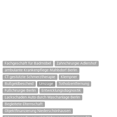
Fachgeschäft für Badmöbel
Zahnchirurgie Adlershof
ambulante Krankenpflege Mahlsdorf Berlin
CT gestützte Schmerztherapie
Klempner
Bußgeldbescheid
Umzüge
Totholzentfernung
Fußchirurgie Berlin
Entwicklungsdiagnostik
Lackschaden Auto durch Waschanlage Berlin
Begleitete Elternschaft
Objektfinanzierung Niederschönhausen