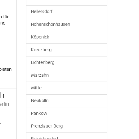
Hellersdorf
m für
und
Hohenschönhausen
Köpenick
Kreuzberg
Lichtenberg
bieten
Marzahn
Mitte
ch
Neukölln
erlin
Pankow
,
Prenzlauer Berg