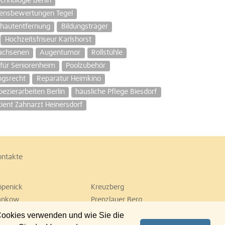
chnologie Berlin
ensbewertungen Tegel
hautentfernung
Bildungsträger
Hochzeitsfriseur Karlshorst
wachsenen
Augentumor
Rollstühle
 für Seniorenheim
Poolzubehör
ngsrecht
Reparatur Heimkino
pezierarbeiten Berlin
häusliche Pflege Biesdorf
ient Zahnarzt Heinersdorf
ontakte
öpenick
Kreuzberg
ankow
Prenzlauer Berg
empelhof
Tiergarten
 Cookies verwenden und wie Sie die