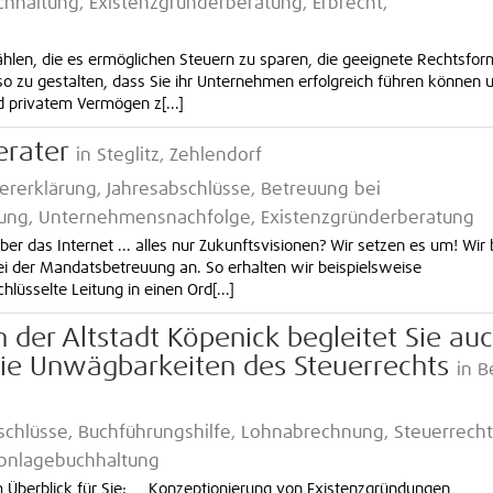
hhaltung, Existenzgründerberatung, Erbrecht,
hlen, die es ermöglichen Steuern zu sparen, die geeignete Rechtsfor
 zu gestalten, dass Sie ihr Unternehmen erfolgreich führen können 
 privatem Vermögen z[...]
erater
in Steglitz, Zehlendorf
rerklärung, Jahresabschlüsse, Betreuung bei
ung, Unternehmensnachfolge, Existenzgründerberatung
r das Internet ... alles nur Zukunftsvisionen? Wir setzen es um! Wir 
 der Mandatsbetreuung an. So erhalten wir beispielsweise
üsselte Leitung in einen Ord[...]
 der Altstadt Köpenick begleitet Sie au
die Unwägbarkeiten des Steuerrechts
in B
schlüsse, Buchführungshilfe, Lohnabrechnung, Steuerrecht
Abnlagebuchhaltung
em Überblick für Sie: Konzeptionierung von Existenzgründungen