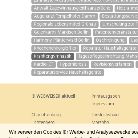
Zahnärzte Wustrower Straße Neu-Hohenschönhaus
Anwalt Zugewinnausgleichsansprüche
Holzrahme
Augenarzt Tempelhofer Damm
Bestattungsserv
Regionale Lebensmittel Grünau
Umschulung zur Fa
Gelenkarm-Markisen Berlin
Patientenveranstaltu
Harmony Plänterwald Berlin
Dachreinigung
Las
Knochenchirurgie Tier
Reparatur Haushaltsgerät
Krankengymnastik
Tagespflegeeinrichtung Mahlsd
Kardio-CT
Hyperhidrosis
Revisionsverfahren
Reparaturservice Haushaltsgeräte
© WEGWEISER aktuell
Printausgaben
Impressum
Charlottenburg
Friedrichshain
Lichtenberg
Marzahn
Reinickendorf
Schöneberg
Wir verwenden Cookies für Werbe- und Analysezwecke sowie