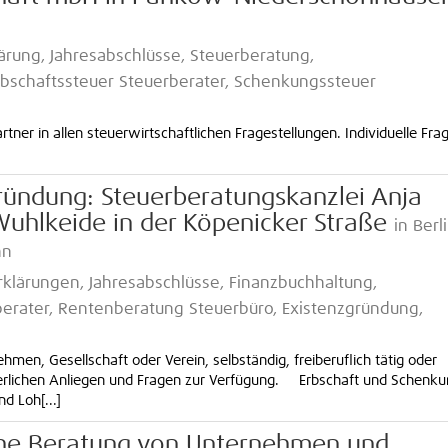
ärung, Jahresabschlüsse, Steuerberatung,
bschaftssteuer Steuerberater, Schenkungssteuer
ner in allen steuerwirtschaftlichen Frage­stellungen. Individuelle Fra
ründung: Steuerberatungskanzlei Anja
uhlkeide in der Köpenicker Straße
in Berl
hn
lärungen, Jahresabschlüsse, Finanzbuchhaltung,
erater, Rentenberatung Steuerbüro, Existenzgründung,
hmen, Gesellschaft oder Verein, selbständig, freiberuflich tätig oder
steuerlichen Anliegen und Fragen zur Verfügung. Erbschaft und Sche
 Loh[...]
che Beratung von Unternehmen und