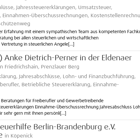
hlüsse, Jahressteuererklärungen, Umsatzsteuer,
, Einnahmen-Überschussrechnungen, Kostenstellenrechnu
eschützenweg
riger Erfahrung mit einem sympathischen Team aus kompetenten Fachk
ratung bei allen steuerlichen und wirtschaftlichen
ertretung in steuerlichen Angele[...]
H) Anke Dietrich-Perner in der Eldenaer
in Friedrichshain, Prenzlauer Berg
klärung, Jahresabschlüsse, Lohn- und Finanzbuchführung,
berufler, Betriebliche Steuererklärung, Einnahme-
 Beratungen für Freiberufler und Gewerbetreibende
 Steuererklärungen Einnahme-Überschussrechnung Jahresabschluss Lo
 sehr gern mit Ihnen persönli[...]
euerhilfe Berlin-Brandenburg e.V.
e
in Köpenick