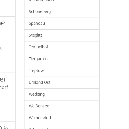
Reinickendorf
Schöneberg
ne
Spandau
Steglitz
Tempelhof
ng
Tiergarten
Treptow
er
Umland Ost
dorf
Wedding
Weißensee
Wilmersdorf
n
in