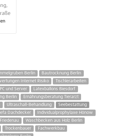
ung,
traße
ten
melgruben Berlin
Bautrocknung Berlin
ertungen Internet Risiko
Tischlerarbeiten
PC und Server
Latexballons Biesdorf
ng Berlin
Ernährungsberatung Tierarzt
m
Ultraschall-Behandlung
Seebestattung
refa Dachdecker
Individualprophylaxe Hönow
 Friedenau
Waschbecken aus Holz Berlin
Trockenbauer
Fachwerkbau