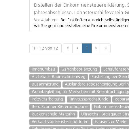
Erstellen der Einkommensteuererklärung, S
Jahresabschlüsse, Lohnsteuerhilfeverein G
Vor 4 Jahren
–
Bei Einkünften aus nichtselbständig
wir Sie gern und erstellen eine Einkommensteuererk
1 - 12 von 12
«
<
1
>
»
Innenumbau
Gartenbepflanzung
Schaufenste
Ärztehaus Baumschulenweg
Zustellung per Geric
Busanmierung
Auslandsreisebescheinigung Berlin
Wohnbegleitung für Menschen mit Beeinträchtigung
Pelzverarbeitung
Tinnitussprechstunde
Repara
Itero Scanner Kieferorthopäde
Einkommenssteuer
Rückenschule Marzahn
Ultraschall Breisgauer St
Verkauf von Fenster und Türen
Häuser zur Miete