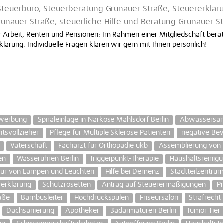
teuerbüro, Steuerberatung Grünauer Straße, Steuererklär
rünauer Straße, steuerliche Hilfe und Beratung Grünauer S
er Arbeit, Renten und Pensionen: Im Rahmen einer Mitgliedschaft bera
lärung. Individuelle Fragen klären wir gern mit Ihnen persönlich!
rwerbung
Spiraleinlage in Narkose Mahlsdorf Berlin
Abwassersam
htsvollzieher
Pflege für Multiple Sklerose Patienten
negative Bew
Vaterschaft
Facharzt für Orthopädie ukb
Assemblierung von 
en
Wasseruhren Berlin
Triggerpunkt-Therapie
Haushaltsreinigu
tur von Lampen und Leuchten
Hilfe bei Demenz
Stadtteilzentru
erklärung
Schutzrosetten
Antrag auf Steuerermäßigungen
P
raße
Bambusleiter
Hochdruckspülen
Friseursalon
Strafrecht
Dachsanierung
Apotheker
Badarmaturen Berlin
Tumor Tier