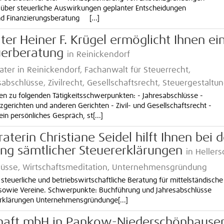
 über steuerliche Auswirkungen geplanter Entscheidungen
nd Finanzierungsberatung [...]
er Heiner F. Krügel ermöglicht Ihnen ei
uerberatung
in Reinickendorf
ter in Reinickendorf, Fachanwalt für Steuerrecht,
abschlüsse, Zivilrecht, Gesellschaftsrecht, Steuergestaltu
gen zu folgenden Tätigkeitsschwerpunkten: - Jahresabschlüsse -
gerichten und anderen Gerichten - Zivil- und Gesellschaftsrecht -
in persönliches Gespräch, st[...]
aterin Christiane Seidel hilft Ihnen bei d
ng sämtlicher Steuererklärungen
in Hellers
hlüsse, Wirtschaftsmeditation, Unternehmensgründung
steuerliche und betriebswirtschaftliche Beratung für mittelständische
sowie Vereine. Schwerpunkte: Buchführung und Jahresabschlüsse
erklärungen Unternehmensgründunge[...]
chaft mbH in Pankow-Niederschönhause