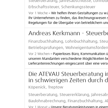
Steuerberatung, Jahresabschlüsse, Lohnbuc
Erbschaftssteuer, Schenkungssteuer
Vor 1 Woche
–
Wir helfen Ihnen Gestaltungen zu wä
Ihr Unternehmen zu finden, das Rechnungswesen so
Regelungen für die Übergabe von betrieblichem und
Andreas Kerkmann - Steuerb
Finanzbuchhaltung, Lohnbuchhaltung, Steue
Betriebsprüfungen, Wohneigentumsförder
Vor 2 Wochen
–
Papierloses Büro, Kommunikation übe
unseren Mandanten verschiedene Möglichkeiten bei
Lieferantenrechnungen eingescannt über eine verschl
Die ATEVAU Steuerberatung in
in schwierigen Zeiten durch 
Köpenick, Treptow
Steuerberatung, Steuererklärung, Jahresab
Baulohnabrechnung, Finanzbuchhaltung, 
Vor 1 Monat
–
Unsere Beratungsleistungen in ein