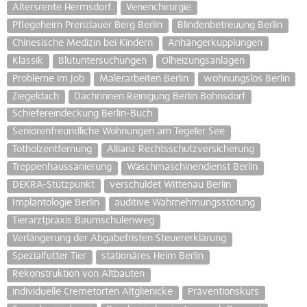
Altersrente Hermsdorf
Venenchirurgie
Pflegeheim Prenzlauer Berg Berlin
Blindenbetreuung Berlin
Chinesische Medizin bei Kindern
Anhängerkupplungen
Klassik
Blutuntersuchungen
Ölheizungsanlagen
Probleme im Job
Malerarbeiten Berlin
wohnungslos Berlin
Ziegeldach
Dachrinnen Reinigung Berlin Bohnsdorf
Schiefereindeckung Berlin-Buch
Seniorenfreundliche Wohnungen am Tegeler See
Totholzentfernung
Allianz Rechtsschutzversicherung
Treppenhaussanierung
Waschmaschinendienst Berlin
DEKRA-Stützpunkt
verschuldet Wittenau Berlin
Implantologie Berlin
auditive Wahrnehmungsstörung
Tierarztpraxis Baumschulenweg
Verlängerung der Abgabefristen Steuererklärung
Spezialfutter Tier
stationäres Heim Berlin
Rekonstruktion von Altbauten
individuelle Cremetorten Altglienicke
Präventionskurs