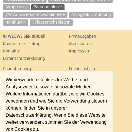
Akupressur
Parodontologie
VW Autowerkstatt Marienfelde
Anlagenbuchführung
Hörakustik
Videosprechanlagen
© WEGWEISER aktuell
Printausgaben
Kostenfreier Eintrag
Mediadaten
Kontakte
Impressum
Datenschutzerklärung
Charlottenburg
Friedrichshain
Hellersdorf
Hohenschönhausen
Wir verwenden Cookies für Werbe- und
Köpenick
Kreuzberg
Analysezwecke sowie für soziale Medien.
Lichtenberg
Marzahn
Weitere Informationen darüber, wie wir Cookies
Mitte
Neukölln
verwenden und wie Sie die Verwendung steuern
Pankow
Prenzlauer Berg
können, finden Sie in unserer
Reinickendorf
Schöneberg
Datenschutzerklärung. Wenn Sie diese Website
Spandau
Steglitz
weiter verwenden, stimmen Sie der Verwendung
Tempelhof
Tiergarten
von Cookies zu.