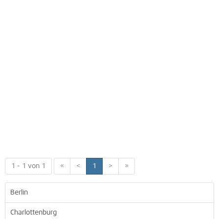
1 - 1 von 1
«
<
1
>
»
Berlin
Charlottenburg