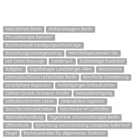
Holzrahmen Berlin
Möbel einlagern Berlin
Physiotherapie Biesdorf
Rechtsanwalt Kündigungsschutzklage
Bestattungsvorsorgevertrag
Weichteiloperationen Tier
Hot Stone Massage
Sonderlack
Diabetologie Kaulsdorf
Rollgitter
Ergotherapie Landsberger Allee
Mietservice
Jahresabschlüsse Lichterfelde Berlin
berufliche Orientierung
Smartphone Reparatur
Anfertigungen Einbauküchen
Zahnarztpraxis Grünauer Straße
Gebäudereinigung
selbstbestimmtes Leben
Heilpraktiker Hypnose
Geschlechtskrankheiten
Geschenke im Luftballon
Wärmebehandlung
Tagesklinik Infusionstherapie Berlin
Offsetdruck
Einrichtung und Entstörung Computer Adlershof
Ziegel
Rechtsanwältin für allgemeines Zivilrecht