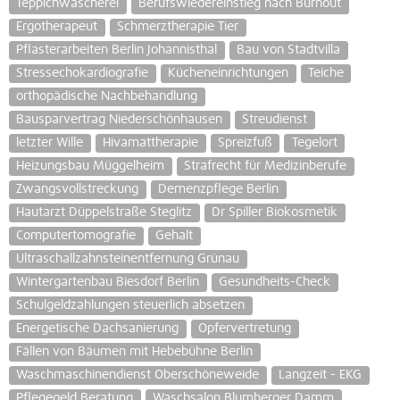
Teppichwäscherei
Berufswiedereinstieg nach Burnout
Ergotherapeut
Schmerztherapie Tier
Pflasterarbeiten Berlin Johannisthal
Bau von Stadtvilla
Stressechokardiografie
Kücheneinrichtungen
Teiche
orthopädische Nachbehandlung
Bausparvertrag Niederschönhausen
Streudienst
letzter Wille
Hivamattherapie
Spreizfuß
Tegelort
Heizungsbau Müggelheim
Strafrecht für Medizinberufe
Zwangsvollstreckung
Demenzpflege Berlin
Hautarzt Düppelstraße Steglitz
Dr Spiller Biokosmetik
Computertomografie
Gehalt
Ultraschallzahnsteinentfernung Grünau
Wintergartenbau Biesdorf Berlin
Gesundheits-Check
Schulgeldzahlungen steuerlich absetzen
Energetische Dachsanierung
Opfervertretung
Fällen von Bäumen mit Hebebühne Berlin
Waschmaschinendienst Oberschöneweide
Langzeit - EKG
Pflegegeld Beratung
Waschsalon Blumberger Damm