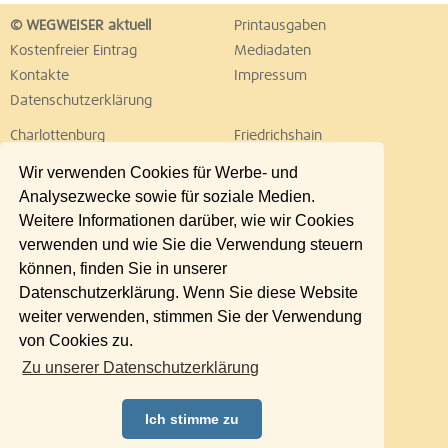
© WEGWEISER aktuell
Printausgaben
Kostenfreier Eintrag
Mediadaten
Kontakte
Impressum
Datenschutzerklärung
Charlottenburg
Friedrichshain
Hellersdorf
Hohenschönhausen
Wir verwenden Cookies für Werbe- und
Köpenick
Kreuzberg
Analysezwecke sowie für soziale Medien.
Lichtenberg
Marzahn
Weitere Informationen darüber, wie wir Cookies
Mitte
Neukölln
verwenden und wie Sie die Verwendung steuern
Pankow
Prenzlauer Berg
können, finden Sie in unserer
Reinickendorf
Schöneberg
Datenschutzerklärung. Wenn Sie diese Website
Spandau
Steglitz
weiter verwenden, stimmen Sie der Verwendung
Tempelhof
Tiergarten
von Cookies zu.
Treptow
Umland Ost
Zu unserer Datenschutzerklärung
Wedding
Weißensee
Wilmersdorf
Zehlendorf
Ich stimme zu