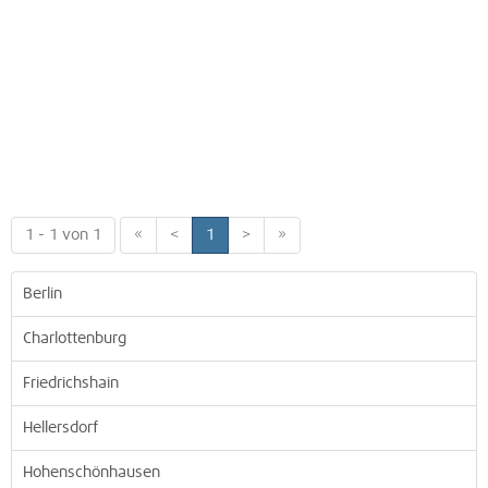
1 - 1 von 1
«
<
1
>
»
Berlin
Charlottenburg
Friedrichshain
Hellersdorf
Hohenschönhausen