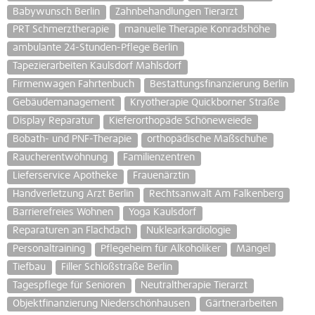
Babywunsch Berlin
Zahnbehandlungen Tierarzt
PRT Schmerztherapie
manuelle Therapie Konradshöhe
ambulante 24-Stunden-Pflege Berlin
Tapezierarbeiten Kaulsdorf Mahlsdorf
Firmenwagen Fahrtenbuch
Bestattungsfinanzierung Berlin
Gebäudemanagement
Kryotherapie Quickborner Straße
Display Reparatur
Kieferorthopäde Schöneweiede
Bobath- und PNF-Therapie
orthopädische Maßschuhe
Raucherentwöhnung
Familienzentren
Lieferservice Apotheke
Frauenärztin
Handverletzung Arzt Berlin
Rechtsanwalt Am Falkenberg
Barrierefreies Wohnen
Yoga Kaulsdorf
Reparaturen an Flachdach
Nuklearkardiologie
Personaltraining
Pflegeheim für Alkoholiker
Mängel
Tiefbau
Filler Schloßstraße Berlin
Tagespflege für Senioren
Neutraltherapie Tierarzt
Objektfinanzierung Niederschönhausen
Gärtnerarbeiten