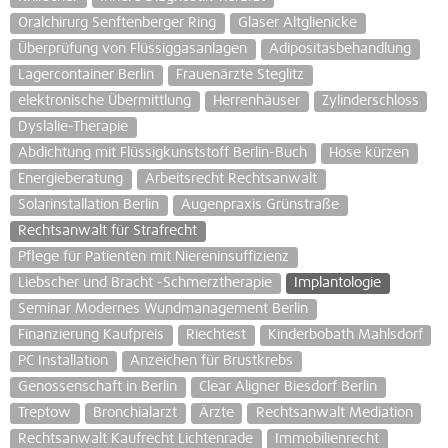
Oralchirurg Senftenberger Ring
Glaser Altglienicke
Überprüfung von Flüssiggasanlagen
Adipositasbehandlung
Lagercontainer Berlin
Frauenärzte Steglitz
elektronische Übermittlung
Herrenhäuser
Zylinderschloss
Dyslalie-Therapie
Abdichtung mit Flüssigkunststoff Berlin-Buch
Hose kürzen
Energieberatung
Arbeitsrecht Rechtsanwalt
Solarinstallation Berlin
Augenpraxis Grünstraße
Rechtsanwalt für Strafrecht
Pflege für Patienten mit Niereninsuffizienz
Liebscher und Bracht -Schmerztherapie
Implantologie
Seminar Modernes Wundmanagement Berlin
Finanzierung Kaufpreis
Riechtest
Kinderbobath Mahlsdorf
PC Installation
Anzeichen für Brustkrebs
Genossenschaft in Berlin
Clear Aligner Biesdorf Berlin
Treptow
Bronchialarzt
Ärzte
Rechtsanwalt Mediation
Rechtsanwalt Kaufrecht Lichtenrade
Immobilienrecht