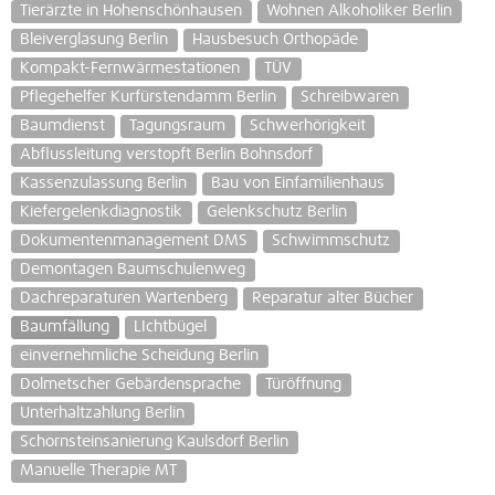
Tierärzte in Hohenschönhausen
Wohnen Alkoholiker Berlin
Bleiverglasung Berlin
Hausbesuch Orthopäde
Kompakt-Fernwärmestationen
TÜV
Pflegehelfer Kurfürstendamm Berlin
Schreibwaren
Baumdienst
Tagungsraum
Schwerhörigkeit
Abflussleitung verstopft Berlin Bohnsdorf
Kassenzulassung Berlin
Bau von Einfamilienhaus
Kiefergelenkdiagnostik
Gelenkschutz Berlin
Dokumentenmanagement DMS
Schwimmschutz
Demontagen Baumschulenweg
Dachreparaturen Wartenberg
Reparatur alter Bücher
Baumfällung
LIchtbügel
einvernehmliche Scheidung Berlin
Dolmetscher Gebärdensprache
Türöffnung
Unterhaltzahlung Berlin
Schornsteinsanierung Kaulsdorf Berlin
Manuelle Therapie MT