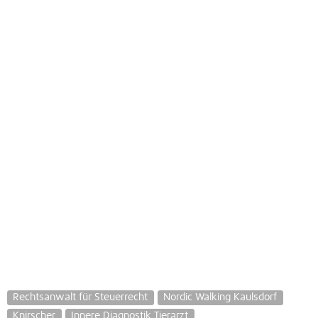
Rechtsanwalt für Steuerrecht
Nordic Walking Kaulsdorf
Knirscher
Innere Diagnostik Tierarzt