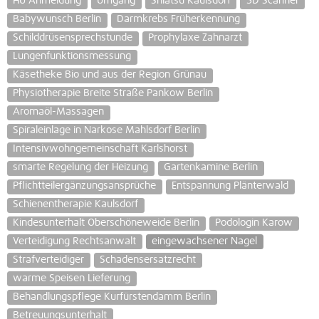
HU Anmeldung
Umgang
Shiatsu Kaulsdorf
3D Scanner
Babywunsch Berlin
Darmkrebs Früherkennung
Schilddrüsensprechstunde
Prophylaxe Zahnarzt
Lungenfunktionsmessung
Käsetheke Bio und aus der Region Grünau
Physiotherapie Breite Straße Pankow Berlin
Aromaöl-Massagen
Spiraleinlage in Narkose Mahlsdorf Berlin
Intensivwohngemeinschaft Karlshorst
smarte Regelung der Heizung
Gartenkamine Berlin
Pflichtteilergänzungsansprüche
Entspannung Plänterwald
Schienentherapie Kaulsdorf
Kindesunterhalt Oberschöneweide Berlin
Podologin Karow
Verteidigung Rechtsanwalt
eingewachsener Nagel
Strafverteidiger
Schadensersatzrecht
warme Speisen Lieferung
Behandlungspflege Kurfürstendamm Berlin
Betreuungsunterhalt