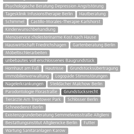
Psychologische Beratung Depression Angststörung
Tagesklinik Infusionstherapie Berlin
Hautberatung
Schimmel
Castillo-Morales-Therapie Karlshorst
Kinderwunschbehandlung
Menüservice cholesterinarme Kost nach Hause
Hauswirtschaft Friedrichshagen
Gartenberatung Berlin
Möbeltischlerarbeiten
unbebautes voll erschlossenes Baugrundstück
Hornhaut am Fuß
Hautrisse
Grundstücksübertragung
Immobilienverwaltung
Logopäde Stimmstörungen
Nagelerkrankungen
Steildächer Malchow Berlin
Parodontologie Florastraße
Grundstücksrecht
Tierärzte Am Treptower Park
Schlösser Berlin
Schneedienst Berlin
Existenzgründerberatung Semmelweisstraße Altglieni
Bestattungsinstitut Altglienicke Berlin
Futter
Wartung Sanitäranlagen Karow