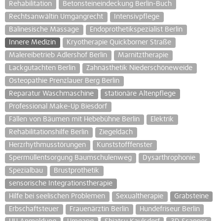
Rehabilitation
Betonsteineindeckung Berlin-Buch
Rechtsanwältin Umgangrecht
Intensivpflege
Balinesische Massage
Endoprothetikspezialist Berlin
Innere Medizin
Kryotherapie Quickborner Straße
Malereibetrieb Adlershof Berlin
Marnitztherapie
Lackgutachten Berlin
Zahnästhetik Niederschöneweide
Osteopathie Prenzlauer Berg Berlin
Reparatur Waschmaschine
stationäre Altenpflege
Professional Make-Up Biesdorf
Fällen von Bäumen mit Hebebühne Berlin
Elektrik
Rehabilitationshilfe Berlin
Ziegeldach
Herzrhythmusstörungen
Kunststofffenster
Spermüllentsorgung Baumschulenweg
Dysarthrophonie
Spezialbau
Brustprothetik
sensorische Integrationstherapie
Hilfe bei seelischen Problemen
Sexualtherapie
Grabsteine
Erbschaftsteuer
Frauenärztin Berlin
Hundefriseur Berlin