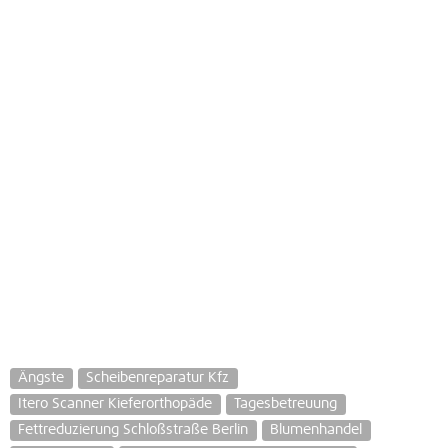
Ängste
Scheibenreparatur Kfz
Itero Scanner Kieferorthopäde
Tagesbetreuung
Fettreduzierung Schloßstraße Berlin
Blumenhandel