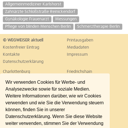
Allgemeinmediziner Karlshorst
Zahnärzte Schloßstraße Reinickendorf
Gynäkologie Frauenarzt
Messungen
Pflege von blinden Menschen Berlin
Schmerztherapie Berlin
© WEGWEISER aktuell
Printausgaben
Kostenfreier Eintrag
Mediadaten
Kontakte
Impressum
Datenschutzerklärung
Charlottenburg
Friedrichshain
Hellersdorf
Hohenschönhausen
Wir verwenden Cookies für Werbe- und
Köpenick
Kreuzberg
Analysezwecke sowie für soziale Medien.
Lichtenberg
Marzahn
Weitere Informationen darüber, wie wir Cookies
Mitte
Neukölln
verwenden und wie Sie die Verwendung steuern
Pankow
Prenzlauer Berg
können, finden Sie in unserer
Reinickendorf
Schöneberg
Datenschutzerklärung. Wenn Sie diese Website
Spandau
Steglitz
weiter verwenden, stimmen Sie der Verwendung