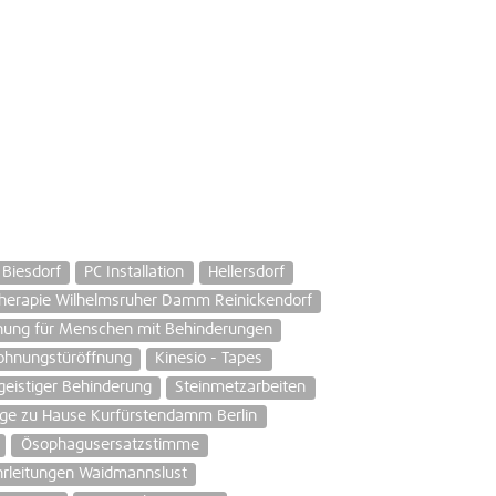
 Biesdorf
PC Installation
Hellersdorf
herapie Wilhelmsruher Damm Reinickendorf
ung für Menschen mit Behinderungen
hnungstüröffnung
Kinesio - Tapes
eistiger Behinderung
Steinmetzarbeiten
ge zu Hause Kurfürstendamm Berlin
Ösophagusersatzstimme
rleitungen Waidmannslust