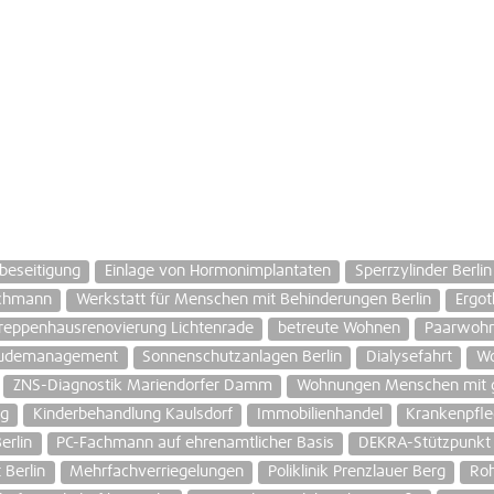
beseitigung
Einlage von Hormonimplantaten
Sperrzylinder Berlin
achmann
Werkstatt für Menschen mit Behinderungen Berlin
Ergot
reppenhausrenovierung Lichtenrade
betreute Wohnen
Paarwohn
udemanagement
Sonnenschutzanlagen Berlin
Dialysefahrt
Wo
ZNS-Diagnostik Mariendorfer Damm
Wohnungen Menschen mit g
ng
Kinderbehandlung Kaulsdorf
Immobilienhandel
Krankenpfle
erlin
PC-Fachmann auf ehrenamtlicher Basis
DEKRA-Stützpunkt
 Berlin
Mehrfachverriegelungen
Poliklinik Prenzlauer Berg
Roh