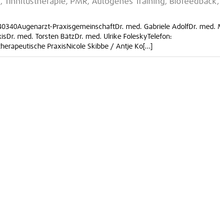
 Tinnitustherapie, PMR, Autogenes Training, Biofeedback,
40340Augenarzt-PraxisgemeinschaftDr. med. Gabriele AdolfDr. med. 
Dr. med. Torsten BätzDr. med. Ulrike FoleskyTelefon:
rapeutische PraxisNicole Skibbe / Antje Ko[...]