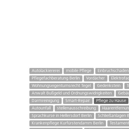
Autolackiererei
mobile Pflege
Einbruchschaden
Pflegefachberatung Berlin
Vordächer
Elektrof
Wohnungseigentumsrecht Tegel
Gedenkstein
T
Anwalt Bußgeld und Ordnungswidrigkeiten
Gebä
Darmreinigung
Smart-Repair
Pflege zu Hause
Autounfall
stellenausschreibung
Haarentfernu
Sprachkurse in Hellersdorf Berlin
Schließanlagen B
Krankenpflege Kurfürstendamm Berlin
Testament