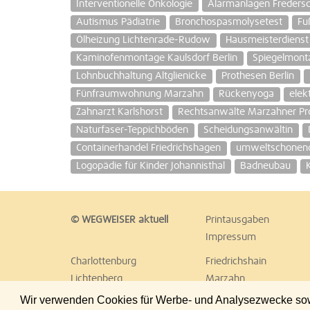
Interventionelle Onkologie
Alarmanlagen Fredersdo
Autismus Pädiatrie
Bronchospasmolysetest
Fu
Ölheizung Lichtenrade-Rudow
Hausmeisterdienst
Kaminofenmontage Kaulsdorf Berlin
Spiegelmont
Lohnbuchhaltung Altglienicke
Prothesen Berlin
Fünfraumwohnung Marzahn
Rückenyoga
elek
Zahnarzt Karlshorst
Rechtsanwälte Marzahner P
Naturfaser-Teppichböden
Scheidungsanwältin
Containerhandel Friedrichshagen
umweltschonend
Logopädie für Kinder Johannisthal
Badneubau
© WEGWEISER aktuell
Printausgaben
Impressum
Charlottenburg
Friedrichshain
Lichtenberg
Marzahn
Reinickendorf
Schöneberg
Wir verwenden Cookies für Werbe- und Analysezwecke sowie