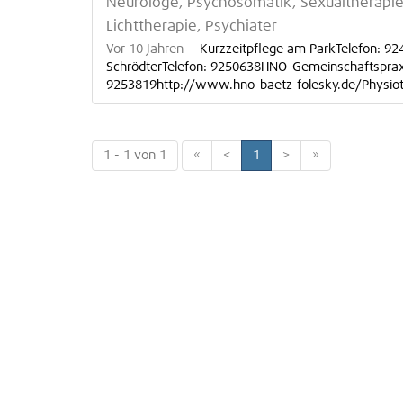
Neurologe, Psychosomatik, Sexualtherapie,
Lichttherapie, Psychiater
Vor 10 Jahren
–
Kurzzeitpflege am ParkTelefon: 92
SchrödterTelefon: 9250638HNO-Gemeinschaftspraxis
9253819http://www.hno-baetz-folesky.de/Physiothe
1 - 1 von 1
«
<
1
>
»