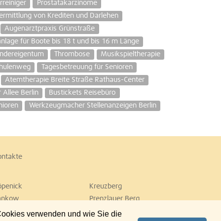
rreiniger
Prostatakarzinome
ermittlung von Krediten und Darlehen
Augenarztpraxis Grünstraße
nlage für Boote bis 18 t und bis 16 m Länge
ndereigentum
Thrombose
Musikspieltherapie
chulenweg
Tagesbetreuung für Senioren
Atemtherapie Breite Straße Rathaus-Center
Allee Berlin
Bustickets Reisebüro
nioren
Werkzeugmacher Stellenanzeigen Berlin
ontakte
öpenick
Kreuzberg
ankow
Prenzlauer Berg
empelhof
Tiergarten
 Cookies verwenden und wie Sie die