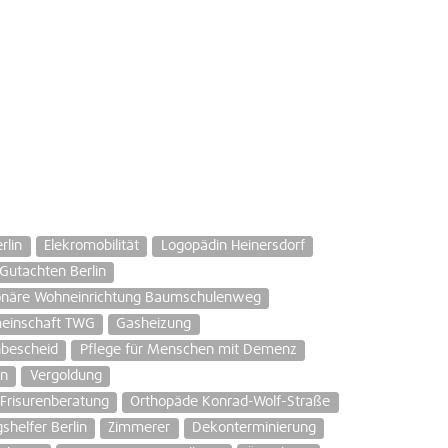
rlin
Elekromobilität
Logopädin Heinersdorf
Gutachten Berlin
ionäre Wohneinrichtung Baumschulenweg
meinschaft TWG
Gasheizung
nbescheid
Pflege für Menschen mit Demenz
in
Vergoldung
Frisurenberatung
Orthopäde Konrad-Wolf-Straße
helfer Berlin
Zimmerer
Dekonterminierung