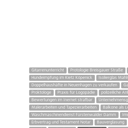
Gitarrenunterricht
Protologie Breisgauer Straße
Hundeimpfung im Kietz Köpenick
Isolierglas Mahl
Doppelhaushäfte in Neuenhagen zu verkaufen
Ga
Proktologe
Praxis für Logopädie
polizeiliche A
Bewertungen im Inernet strafbar
Unternehmensgr
Malerarbeiten und Tapezierarbeiten
Balkone als L
Waschmaschinendienst Fürstenwalder Damm
Im
Erbvertrag und Testament Notar
Bauverglasung