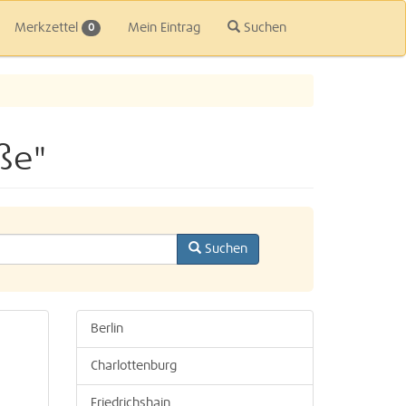
Merkzettel
Mein Eintrag
Suchen
0
ße"
Suchen
Berlin
Charlottenburg
Friedrichshain