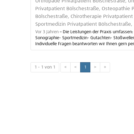
Orthopäde Privatpatient Bölschestraße, Un
Privatpatient Bölschestraße, Osteopathie P
Bölschestraße, Chirotherapie Privatpatient
Sportmedizin Privatpatient Bölschestraße,
Vor 3 Jahren
–
Die Leistungen der Praxis umfassen:
Sonographie- Sportmedizin- Gutachten- Stoßwellent
Individuelle Fragen beantworten wir Ihnen gern pe
1 - 1 von 1
«
<
1
>
»