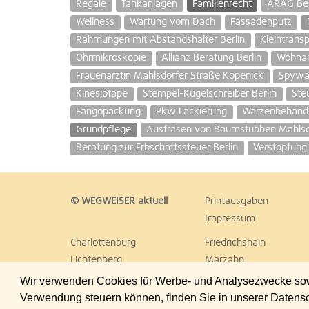
Regale
Tankanlagen
Familienrecht
ARAG Ber
Wellness
Wartung vom Dach
Fassadenputz
Rahmungen mit Abstandshalter Berlin
Kleintrans
Ohrmikroskopie
Allianz Beratung Berlin
Wohnan
Frauenärztin Mahlsdorfer Straße Köpenick
Spywa
Kinesiotape
Stempel-Kugelschreiber Berlin
Ste
Fangopackung
Pkw Lackierung
Warzenbehand
Grundpflege
Ausfräsen von Baumstubben Mahlsdo
Beratung zur Erbschaftssteuer Berlin
Verstopfung 
© WEGWEISER aktuell
Printausgaben
Impressum
Charlottenburg
Friedrichshain
Lichtenberg
Marzahn
Reinickendorf
Schöneberg
Wir verwenden Cookies für Werbe- und Analysezwecke sowie
Treptow
Umland Ost
Verwendung steuern können, finden Sie in unserer Datens