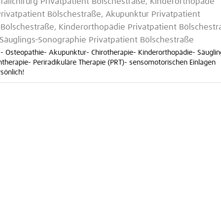
fallchirurg Privatpatient Bölschestraße, Kinderorthopäde
rivatpatient Bölschestraße, Akupunktur Privatpatient
 Bölschestraße, Kinderorthopädie Privatpatient Bölschestr
 Säuglings-Sonographie Privatpatient Bölschestraße
 - Osteopathie- Akupunktur- Chirotherapie- Kinderorthopädie- Säuglin
herapie- Periradikuläre Therapie (PRT)- sensomotorischen Einlagen
rsönlich!