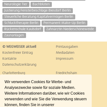
Neurologie Tier
Bachblüten
Justierung Fensterbeschläge Biesdorf Berlin
Steuerliche Beratung Kapitalvermögen Berlin
Schlucktherapie Berlin
Permanent Make-Up Berlin
Rückenschule Kaulsdorf
Zahnärztin Niederschöneweide
Zaunanlagen
© WEGWEISER aktuell
Printausgaben
Kostenfreier Eintrag
Mediadaten
Kontakte
Impressum
Datenschutzerklärung
Charlottenburg
Friedrichshain
Hellersdorf
Hohenschönhausen
Wir verwenden Cookies für Werbe- und
Köpenick
Kreuzberg
Analysezwecke sowie für soziale Medien.
Lichtenberg
Marzahn
Weitere Informationen darüber, wie wir Cookies
Mitte
Neukölln
verwenden und wie Sie die Verwendung steuern
Pankow
Prenzlauer Berg
können, finden Sie in unserer