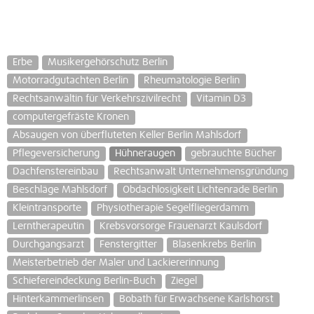
Erbe
Musikergehörschutz Berlin
Motorradgutachten Berlin
Rheumatologie Berlin
Rechtsanwältin für Verkehrszivilrecht
Vitamin D3
computergefräste Kronen
Absaugen von überfluteten Keller Berlin Mahlsdorf
Pflegeversicherung
Hühneraugen
gebrauchte Bücher
Dachfenstereinbau
Rechtsanwalt Unternehmensgründung
Beschläge Mahlsdorf
Obdachlosigkeit Lichtenrade Berlin
Kleintransporte
Physiotherapie Segelfliegerdamm
Lerntherapeutin
Krebsvorsorge Frauenarzt Kaulsdorf
Durchgangsarzt
Fenstergitter
Blasenkrebs Berlin
Meisterbetrieb der Maler und Lackiererinnung
Schiefereindeckung Berlin-Buch
Ziegel
Hinterkammerlinsen
Bobath für Erwachsene Karlshorst