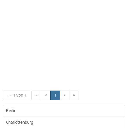
1 - 1 von 1
«
<
1
>
»
Berlin
Charlottenburg