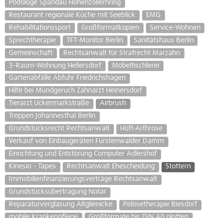
Podologe Spandau Hohenzollernring
Restaurant regionale Küche mit Seeblick
EMG
Rehabilitationssport
Großformatkopien
Service-Wohnen
Sprechtherapie
TFT-Monitor Berlin
Sanitätshaus Berlin
Gemeinschaft
Rechtsanwalt für Strafrecht Marzahn
3-Raum-Wohnung Hellersdorf
Möbeltischlerei
Gartenabfälle Abfuhr Friedrichshagen
Hilfe bei Mundgeruch Zahnarzt Heinersdorf
Tierarzt Uckermarkstraße
Airbrush
Treppen Johannesthal Berlin
Grundstücksrecht Rechtsanwalt
Hüft-Arthrose
Verkauf von Einbaugeräten Fürstenwalder Damm
Einrichtung und Entstörung Computer Adlershof
Kinesio - Tapes
Rechtsanwalt Ehescheidung
Stottern
Immobilienfinanzierungsverträge Rechtsanwalt
Grundstücksübertragung Notar
Reparaturverglasung Altglienicke
Pelosetherapie Biesdorf
mobile Krankenpflege
Großformate bis DIN A0 plotten