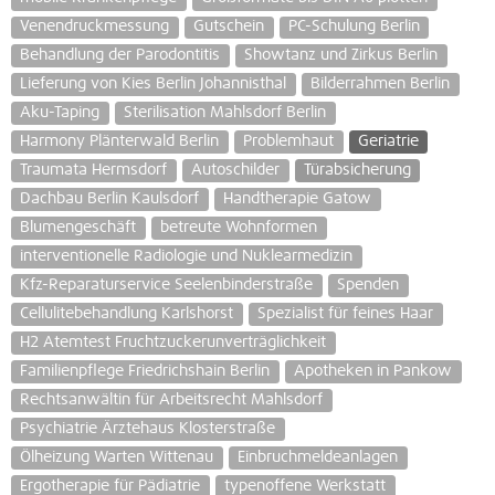
Venendruckmessung
Gutschein
PC-Schulung Berlin
Behandlung der Parodontitis
Showtanz und Zirkus Berlin
Lieferung von Kies Berlin Johannisthal
Bilderrahmen Berlin
Aku-Taping
Sterilisation Mahlsdorf Berlin
Harmony Plänterwald Berlin
Problemhaut
Geriatrie
Traumata Hermsdorf
Autoschilder
Türabsicherung
Dachbau Berlin Kaulsdorf
Handtherapie Gatow
Blumengeschäft
betreute Wohnformen
interventionelle Radiologie und Nuklearmedizin
Kfz-Reparaturservice Seelenbinderstraße
Spenden
Cellulitebehandlung Karlshorst
Spezialist für feines Haar
H2 Atemtest Fruchtzuckerunverträglichkeit
Familienpflege Friedrichshain Berlin
Apotheken in Pankow
Rechtsanwältin für Arbeitsrecht Mahlsdorf
Psychiatrie Ärztehaus Klosterstraße
Ölheizung Warten Wittenau
Einbruchmeldeanlagen
Ergotherapie für Pädiatrie
typenoffene Werkstatt