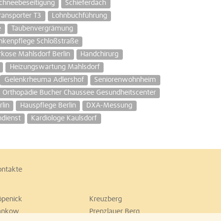
chneebeseitigung
Schieferdach
ransporter T3
Lohnbuchführung
e
Taubenvergrämung
nkenpflege Schloßstraße
arkose Mahlsdorf Berlin
Handchirurg
Heizungswartung Mahlsdorf
Gelenkrheuma Adlershof
Seniorenwohnheim
Orthopädie Bucher Chaussee Gesundheitscenter
lin
Hauspflege Berlin
DXA-Messung
ndienst
Kardiologe Kaulsdorf
ontakte
öpenick
Kreuzberg
ankow
Prenzlauer Berg