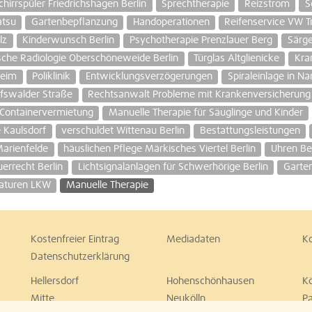
hirrspüler Friedrichshagen Berlin
Sprechtherapie
Reizstrom
S
atsu
Gartenbepflanzung
Handoperationen
Reifenservice VW T
lz
Kinderwunsch Berlin
Psychotherapie Prenzlauer Berg
Särg
sche Radiologie Oberschöneweide Berlin
Türglas Altglienicke
Kra
heim
Poliklinik
Entwicklungsverzögerungen
Spiraleinlage in N
fswalder Straße
Rechtsanwalt Probleme mit Krankenversicherung
Containervermietung
Manuelle Therapie für Säuglinge und Kinder
 Kaulsdorf
verschuldet Wittenau Berlin
Bestattungsleistungen
Marienfelde
häuslichen Pflege Märkisches Viertel Berlin
Uhren Ber
errecht Berlin
Lichtsignalanlagen für Schwerhörige Berlin
Garte
aturen LKW
Manuelle Therapie
Kostenfreier Eintrag
Mediadaten
K
Datenschutzerklärung
Hellersdorf
Hohenschönhausen
K
Mitte
Neukölln
P