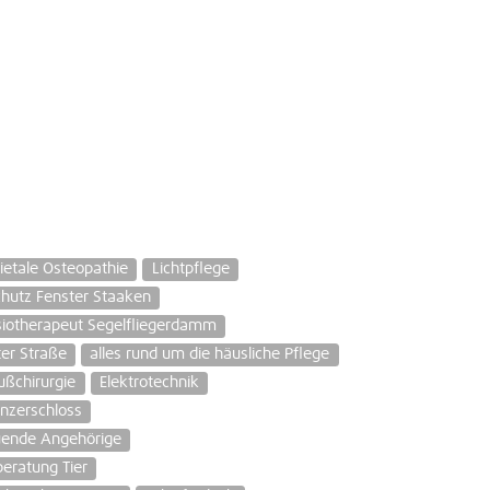
ietale Osteopathie
Lichtpflege
chutz Fenster Staaken
iotherapeut Segelfliegerdamm
er Straße
alles rund um die häusliche Pflege
ußchirurgie
Elektrotechnik
nzerschloss
euende Angehörige
eratung Tier