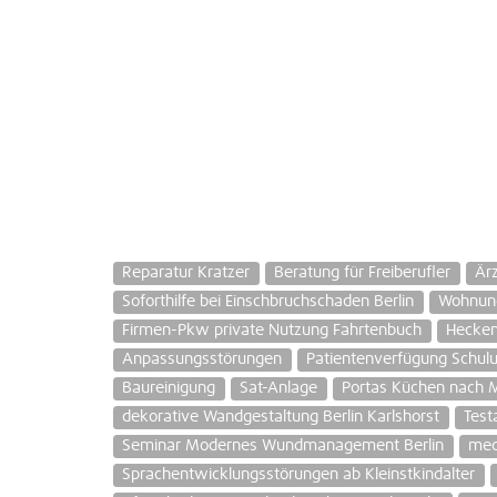
Reparatur Kratzer
Beratung für Freiberufler
Ärz
Soforthilfe bei Einschbruchschaden Berlin
Wohnung
Firmen-Pkw private Nutzung Fahrtenbuch
Hecken
Anpassungsstörungen
Patientenverfügung Schul
Baureinigung
Sat-Anlage
Portas Küchen nach 
dekorative Wandgestaltung Berlin Karlshorst
Test
Seminar Modernes Wundmanagement Berlin
med
Sprachentwicklungsstörungen ab Kleinstkindalter