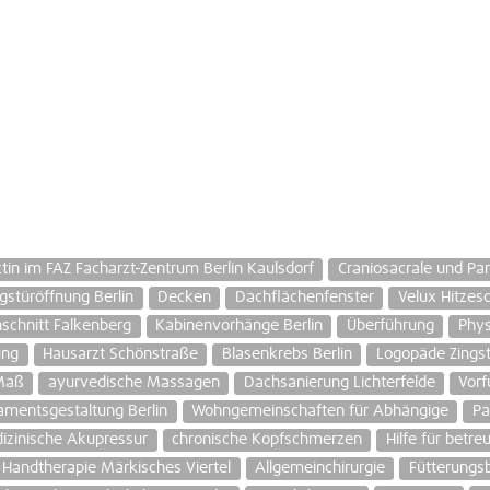
tin im FAZ Facharzt-Zentrum Berlin Kaulsdorf
Craniosacrale und Par
stüröffnung Berlin
Decken
Dachflächenfenster
Velux Hitzes
schnitt Falkenberg
Kabinenvorhänge Berlin
Überführung
Phys
ung
Hausarzt Schönstraße
Blasenkrebs Berlin
Logopäde Zingst
Maß
ayurvedische Massagen
Dachsanierung Lichterfelde
Vorf
amentsgestaltung Berlin
Wohngemeinschaften für Abhängige
Pa
izinische Akupressur
chronische Kopfschmerzen
Hilfe für betr
Handtherapie Märkisches Viertel
Allgemeinchirurgie
Fütterungsb