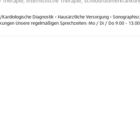
 Therapie, Internistische Therapie, Schilddrüsenerkrankun
h/Kardiologische Diagnostik • Hausärztliche Versorgung • Sonographis
ankungen Unsere regelmäßigen Sprechzeiten: Mo / Di / Do 9.00 - 13.0