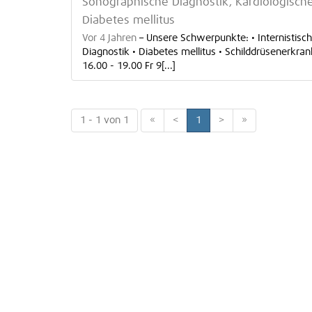
Sonographische Diagnostik, Kardiologische
Diabetes mellitus
Vor 4 Jahren
–
Unsere Schwerpunkte: • Internistisc
Diagnostik • Diabetes mellitus • Schilddrüsenerkr
16.00 - 19.00 Fr 9[...]
1 - 1 von 1
«
<
1
>
»