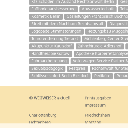
Kfz Schaden im Ausland Rechtsanwalt Berlin
Gesc
Fußbodenausbesserung
Abwassertechnik
Toh
Kosmetik Berlin
Gasleitungen Französisch Buchho
Streit mit dem Nachbarn Rechtsanwalt
Diagnosti
Logopäde Stimmstörungen
Heizungsbau Müggel
Tumorentfernung Tierarzt
Mühlenberg Center Grei
Akupunktur Kaulsdorf
Zahnchirurgie Adlershof
Handtherapie Gatow
Apotheke Körperfettanalyse
Fuhrparkbetreuung
Volkswagen Service Partner 
Sexualpädagogik
Festpreis
Fachanwalt für Steu
Schlüssel sofort Berlin Biesdorf
Pediküre
Repar
© WEGWEISER aktuell
Printausgaben
Impressum
Charlottenburg
Friedrichshain
Lichtenberg
Marzahn