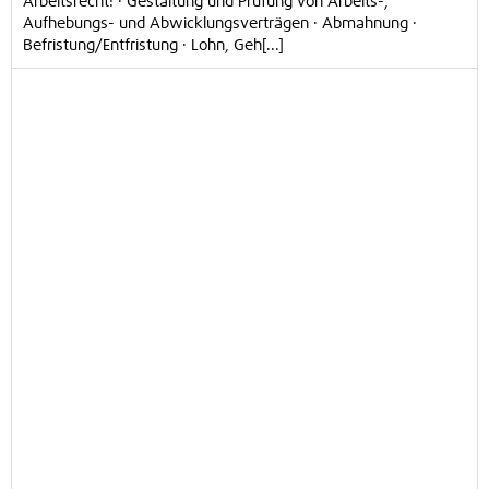
Arbeitsrecht: · Gestaltung und Prüfung von Arbeits-,
Aufhebungs- und Abwicklungsverträgen · Abmahnung ·
Befristung/Entfristung · Lohn, Geh[...]