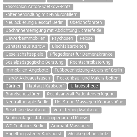
Frisörsalon Anton-Saefkow-Platz
Faltenbehandlung mit Hyaluronfillern
Neulackierung Biesdorf Berlin
Überlandfahrten
Dachrinnenreinigung mit Abdichtung Lichterfelde
Gewerbeimmobilien
Psychosen
Pelose
Sanitätshaus Karow
Blechfalzarbeiten
Gesellschaftsspiele
Pflegedienst für Demenzkranke
Sozialpädagogische Beratung
Rechtschreibstörung
Immobilien-Angebote
Fußbodenheizung Adlershof Berlin
Handy Akkuaustausch
Trockenbau- und Malerarbeiten
Gärtner
Hautarzt Kaulsdorf
Urlaubspflege
Brandschutztüren
Rechtsanwalt Patientenverfügung
Neutraltherapie Berlin
Hot Stone Massagen Konradshöhe
Beschläge Mahlsdorf
Vergitterung Mahlsdorf
Seniorentagesstätte Hoppegarten Hönow
WC-Container Berlin
Aromaöl-Massagen
Abgeltungssteuer Karlshorst
Musikergehörschutz