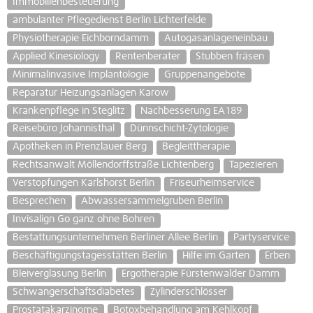
Immobilienbesteuerung
ambulanter Pflegedienst Berlin Lichterfelde
Physiotherapie Eichborndamm
Autogasanlageneinbau
Applied Kinesiology
Rentenberater
Stubben fräsen
Minimalinvasive Implantologie
Gruppenangebote
Reparatur Heizungsanlagen Karow
Krankenpflege in Steglitz
Nachbesserung EA189
Reisebüro Johannisthal
Dünnschicht-Zytologie
Apotheken in Prenzlauer Berg
Begleittherapie
Rechtsanwalt Möllendorffstraße Lichtenberg
Tapezieren
Verstopfungen Karlshorst Berlin
Friseurheimservice
Besprechen
Abwassersammelgruben Berlin
Invisalign Go ganz ohne Bohren
Bestattungsunternehmen Berliner Allee Berlin
Partyservice
Beschäftigungstagesstätten Berlin
Hilfe im Garten
Erben
Bleiverglasung Berlin
Ergotherapie Fürstenwalder Damm
Schwangerschaftsdiabetes
Zylinderschlösser
Prostatakarzinome
Botoxbehandlung am Kehlkopf