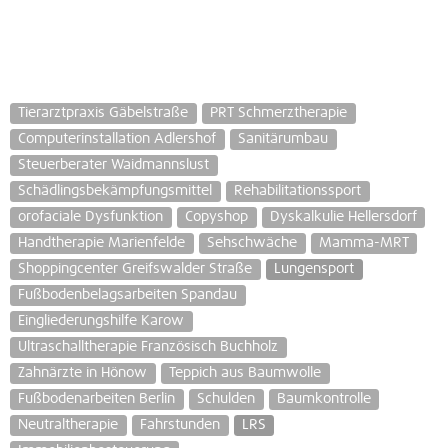
Tierarztpraxis Gäbelstraße
PRT Schmerztherapie
Computerinstallation Adlershof
Sanitärumbau
Steuerberater Waidmannslust
Schädlingsbekämpfungsmittel
Rehabilitationssport
orofaciale Dysfunktion
Copyshop
Dyskalkulie Hellersdorf
Handtherapie Marienfelde
Sehschwäche
Mamma-MRT
Shoppingcenter Greifswalder Straße
Lungensport
Fußbodenbelagsarbeiten Spandau
Eingliederungshilfe Karow
Ultraschalltherapie Französisch Buchholz
Zahnärzte in Hönow
Teppich aus Baumwolle
Fußbodenarbeiten Berlin
Schulden
Baumkontrolle
Neutraltherapie
Fahrstunden
LRS