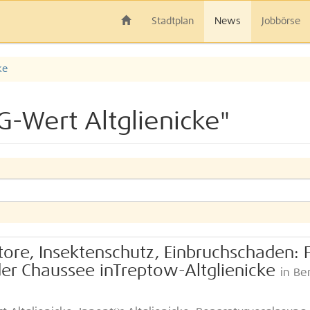
Stadtplan
News
Jobbörse
ke
G-Wert Altglienicke"
ltore, Insektenschutz, Einbruchschaden: 
er Chaussee inTreptow-Altglienicke
in Ber