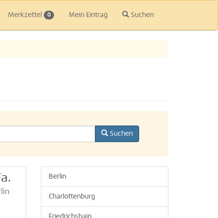
Merkzettel
Mein Eintrag
Suchen
0
Suchen
Fa.
Berlin
lin
Charlottenburg
Friedrichshain