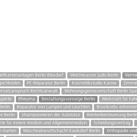
iefkastenanlagen Berlin Biesdorf
Weichwasser Judo Berlin
Vermi
ppichböden
PC-Reparatur Berlin
Kosmetikstudio Karow
Zimme
rsatzanspruch Rechtsanwalt
Wohnungsgenossenschaft Berlin Sp
xperte
Rheuma
Bestattungsvorsorge Berlin
Werkstatt für Fah
erlin
Reparatur von Lampen und Leuchten
Brustkrebs erkenne
ke Berlin
Shampoonieren der Autositze
Rentenbesteuerung Berli
zte für Innere Medizin und Allgemeinmedizin
Scheidungsvertrag
m Garten
Wäscheabwurfschacht Kaulsdorf Berlin
Orthopädie und 