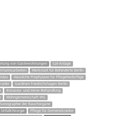
etung von Gästewohnungen
Sat-Anlage
rmannsarbeiten
Werkstatt für Behinderte Berlin
andau
Häusliche Prophylaxe für Pflegebedürftige
rräder
Gardinen Friedrichshagen Berlin
n
Rosacea- und Akne-Behandlung
n
Wohngemeinschaft WG
Sonographie der Bauchorgane
Unfallchirurgie
Pflege für Demenzkranke