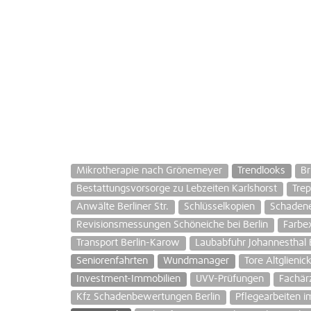
Mikrotherapie nach Grönemeyer
Trendlooks
Br
Bestattungsvorsorge zu Lebzeiten Karlshorst
Tre
Anwälte Berliner Str.
Schlüsselkopien
Schadene
Revisionsmessungen Schöneiche bei Berlin
Farbe
Transport Berlin-Karow
Laubabfuhr Johannesthal B
Seniorenfahrten
Wundmanager
Tore Altglienic
Investment-Immobilien
UVV-Prüfungen
Fachär
Kfz Schadenbewertungen Berlin
Pflegearbeiten i