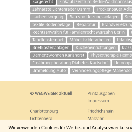
Sorgerecht
Einkaufszentrum Berlin-Waidmannslus
Zahnärzte Lichtenrader Damm
Trockenbauer Adler
Laubentsorgung
Bau von Heizungsanlagen
Sen
textile Bodenbeläge
Reparatur
Brandverletzung
Rechtsanwältin für Familienrecht Marzahn Berlin
Tabellenstempel
Möbeltischlerarbeiten
Urlaubs
Briefkastenanlagen
Kücheneinrichtungen
klas
Demenzwohnen Karlshorst
Physiotherapie Heim
Ernährungsberatung Diabetes Kaulsdorf
Homöopat
Ummeldung Auto
Verhinderungspflege Mariendor
© WEGWEISER aktuell
Printausgaben
Impressum
Charlottenburg
Friedrichshain
Lichtenberg
Marzahn
Reinickendorf
Schöneberg
Wir verwenden Cookies für Werbe- und Analysezwecke sowie