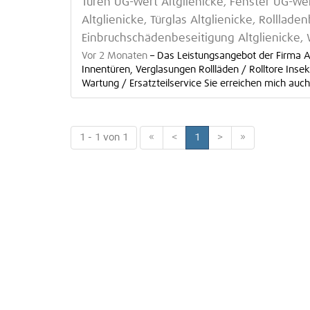
Türen UG-Wert Altglienicke, Fenster UG-Wer
Altglienicke, Türglas Altglienicke, Rolllade
Einbruchschädenbeseitigung Altglienicke,
Vor 2 Monaten
–
Das Leistungsangebot der Firma A
Innentüren, Verglasungen Rollläden / Rolltore Inse
Wartung / Ersatzteilservice Sie erreichen mich auch 
1 - 1 von 1
«
<
1
>
»