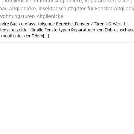
t Altglienicke, Innentür Altglienicke, Reparaturverglasung
nbau Altglienicke, Insektenschutzgitter für Fenster Altglieni
 Wohnungstüren Altglienicke
ndré Bach umfasst folgende Bereiche: Fenster / Türen UG-Wert 1.1
ktenschutzgitter für alle Fenstertypen Reparaturen von Einbruchschäd
mobil unter der Telefo[...]