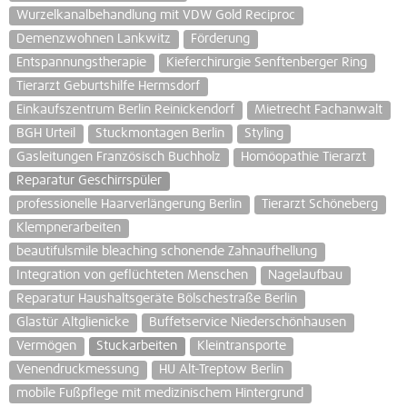
Wurzelkanalbehandlung mit VDW Gold Reciproc
Demenzwohnen Lankwitz
Förderung
Entspannungstherapie
Kieferchirurgie Senftenberger Ring
Tierarzt Geburtshilfe Hermsdorf
Einkaufszentrum Berlin Reinickendorf
Mietrecht Fachanwalt
BGH Urteil
Stuckmontagen Berlin
Styling
Gasleitungen Französisch Buchholz
Homöopathie Tierarzt
Reparatur Geschirrspüler
professionelle Haarverlängerung Berlin
Tierarzt Schöneberg
Klempnerarbeiten
beautifulsmile bleaching schonende Zahnaufhellung
Integration von geflüchteten Menschen
Nagelaufbau
Reparatur Haushaltsgeräte Bölschestraße Berlin
Glastür Altglienicke
Buffetservice Niederschönhausen
Vermögen
Stuckarbeiten
Kleintransporte
Venendruckmessung
HU Alt-Treptow Berlin
mobile Fußpflege mit medizinischem Hintergrund