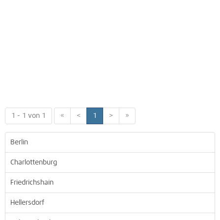
1 - 1 von 1
«
<
1
>
»
Berlin
Charlottenburg
Friedrichshain
Hellersdorf