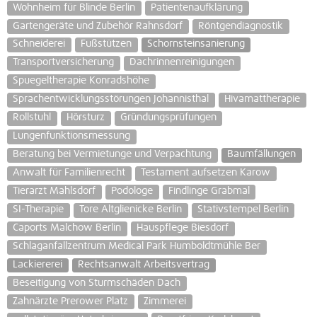
Wohnheim für Blinde Berlin
Patientenaufklärung
Gartengeräte und Zubehör Rahnsdorf
Röntgendiagnostik
Schneiderei
Fußstützen
Schornsteinsanierung
Transportversicherung
Dachrinnenreinigungen
Spuegeltherapie Konradshöhe
Sprachentwicklungsstörungen Johannisthal
Hivamattherapie
Rollstuhl
Hörsturz
Gründungsprüfungen
Lungenfunktionsmessung
Beratung bei Vermietunge und Verpachtung
Baumfällungen
Anwalt für Familienrecht
Testament aufsetzen Karow
Tierarzt Mahlsdorf
Podologe
Findlinge Grabmal
SI-Therapie
Tore Altglienicke Berlin
Stativstempel Berlin
Caports Malchow Berlin
Hauspflege Biesdorf
Schlaganfallzentrum Medical Park Humboldtmühle Ber
Lackiererei
Rechtsanwalt Arbeitsvertrag
Beseitigung von Sturmschäden Dach
Zahnärzte Prerower Platz
Zimmerei