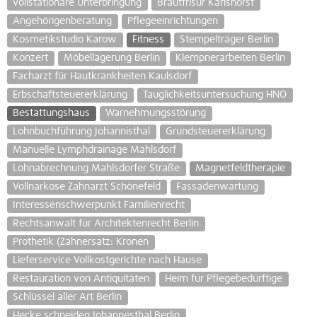
vollstationäre Unterbringung
Brautfrisur Karlshorst
Angehörigenberatung
Pflegeeinrichtungen
Kosmetikstudio Karow
Fitness
Stempelträger Berlin
Konzert
Möbellagerung Berlin
Klempnerarbeiten Berlin
Facharzt für Hautkrankheiten Kaulsdorf
Erbschaftsteuererklärung
Tauglichkeitsuntersuchung HNO
Bestattungshaus
Warnehmungsstörung
Lohnbuchführung Johannisthal
Grundsteuererklärung
Manuelle Lymphdrainage Mahlsdorf
Lohnabrechnung Mahlsdorfer Straße
Magnetfeldtherapie
Vollnarkose Zahnarzt Schönefeld
Fassadenwartung
Interessenschwerpunkt Familienrecht
Rechtsanwalt für Architektenrecht Berlin
Prothetik (Zahnersatz: Kronen
Lieferservice Vollkostgerichte nach Hause
Restauration von Antiquitäten
Heim für Pflegebedürftige
Schlüssel aller Art Berlin
Hecke schneiden Johannesthal Berlin