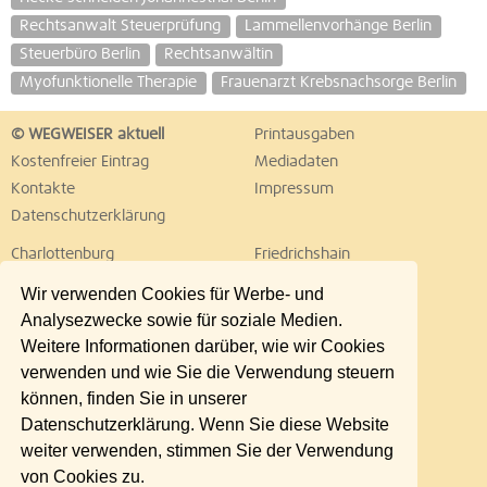
Rechtsanwalt Steuerprüfung
Lammellenvorhänge Berlin
Steuerbüro Berlin
Rechtsanwältin
Myofunktionelle Therapie
Frauenarzt Krebsnachsorge Berlin
© WEGWEISER aktuell
Printausgaben
Kostenfreier Eintrag
Mediadaten
Kontakte
Impressum
Datenschutzerklärung
Charlottenburg
Friedrichshain
Hellersdorf
Hohenschönhausen
Wir verwenden Cookies für Werbe- und
Köpenick
Kreuzberg
Analysezwecke sowie für soziale Medien.
Lichtenberg
Marzahn
Weitere Informationen darüber, wie wir Cookies
Mitte
Neukölln
verwenden und wie Sie die Verwendung steuern
Pankow
Prenzlauer Berg
können, finden Sie in unserer
Reinickendorf
Schöneberg
Datenschutzerklärung. Wenn Sie diese Website
Spandau
Steglitz
weiter verwenden, stimmen Sie der Verwendung
Tempelhof
Tiergarten
von Cookies zu.