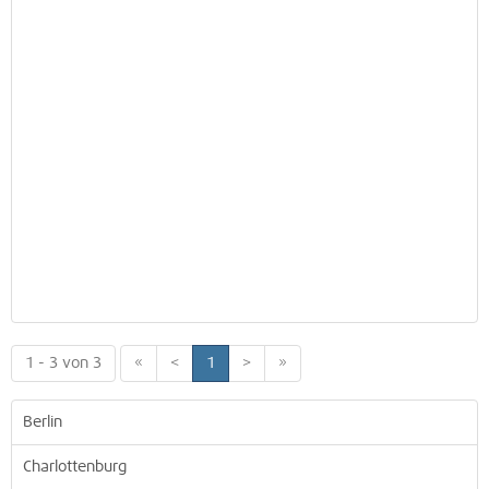
1 - 3 von 3
«
<
1
>
»
Berlin
Charlottenburg