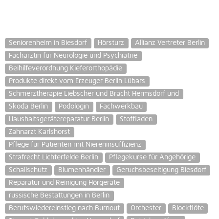
Seniorenheim in Biesdorf
Hörsturz
Allianz Vertreter Berlin
Fachärztin für Neurologie und Psychiatrie
Beihilfeverordnung Kieferorthopädie
Produkte direkt vom Erzeuger Berlin Lübars
Schmerztherapie Liebscher und Bracht Hermsdorf und
Skoda Berlin
Podologin
Fachwerkbau
Haushaltsgerätereparatur Berlin
Stoffladen
Zahnarzt Karlshorst
Pflege für Patienten mit Niereninsuffizienz
Strafrecht Lichterfelde Berlin
Pflegekurse für Angehörige
Schallschutz
Blumenhändler
Geruchsbeseitigung Biesdorf
Reparatur und Reinigung Hörgeräte
russische Bestattungen in Berlin
Berufswiedereinstieg nach Burnout
Orchester
Blockflöte