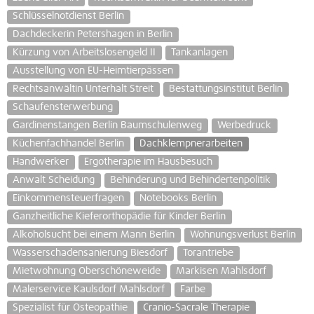
Schlüsselnotdienst Berlin
Dachdeckerin Petershagen in Berlin
Kürzung von Arbeitslosengeld II
Tankanlagen
Ausstellung von EU-Heimtierpässen
Rechtsanwältin Unterhalt Streit
Bestattungsinstitut Berlin
Schaufensterwerbung
Gardinenstangen Berlin Baumschulenweg
Werbedruck
Küchenfachhandel Berlin
Dachklempnerarbeiten
Handwerker
Ergotherapie im Hausbesuch
Anwalt Scheidung
Behinderung und Behindertenpolitik
Einkommensteuerfragen
Notebooks Berlin
Ganzheitliche Kieferorthopädie für Kinder Berlin
Alkoholsucht bei einem Mann Berlin
Wohnungsverlust Berlin
Wasserschadensanierung Biesdorf
Torantriebe
Mietwohnung Oberschöneweide
Markisen Mahlsdorf
Malerservice Kaulsdorf Mahlsdorf
Farbe
Spezialist für Osteopathie
Cranio-Sacrale Therapie