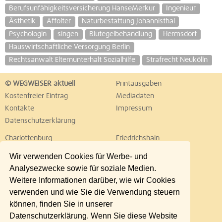
Berufsunfähigkeitsversicherung HanseMerkur
Ingenieur
Ästhetik
Affolter
Naturbestattung Johannisthal
Psychologin
singen
Blutegelbehandlung
Hermsdorf
Hauswirtschaftliche Versorgung Berlin
Rechtsanwalt Elternunterhalt Sozialhilfe
Strafrecht Neukölln
© WEGWEISER aktuell
Printausgaben
Kostenfreier Eintrag
Mediadaten
Kontakte
Impressum
Datenschutzerklärung
Charlottenburg
Friedrichshain
Hellersdorf
Hohenschönhausen
Wir verwenden Cookies für Werbe- und
Köpenick
Kreuzberg
Analysezwecke sowie für soziale Medien.
Lichtenberg
Marzahn
Weitere Informationen darüber, wie wir Cookies
Mitte
Neukölln
verwenden und wie Sie die Verwendung steuern
Pankow
Prenzlauer Berg
können, finden Sie in unserer
Reinickendorf
Schöneberg
Datenschutzerklärung. Wenn Sie diese Website