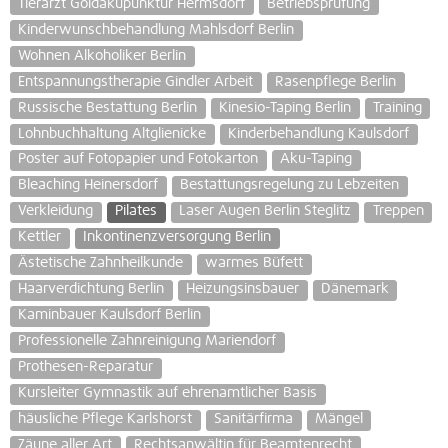
Tierarzt Goldakupunktur Hermsdorf
Betriebsprüfung
Kinderwunschbehandlung Mahlsdorf Berlin
Wohnen Alkoholiker Berlin
Entspannungstherapie Gindler Arbeit
Rasenpflege Berlin
Russische Bestattung Berlin
Kinesio-Taping Berlin
Training
Lohnbuchhaltung Altglienicke
Kinderbehandlung Kaulsdorf
Poster auf Fotopapier und Fotokarton
Aku-Taping
Bleaching Heinersdorf
Bestattungsregelung zu Lebzeiten
Verkleidung
Pilates
Laser Augen Berlin Steglitz
Treppen
Kettler
Inkontinenzversorgung Berlin
Ästetische Zahnheilkunde
warmes Büfett
Haarverdichtung Berlin
Heizungsinsbauer
Dänemark
Kaminbauer Kaulsdorf Berlin
Professionelle Zahnreinigung Mariendorf
Prothesen-Reparatur
Kursleiter Gymnastik auf ehrenamtlicher Basis
häusliche Pflege Karlshorst
Sanitärfirma
Mängel
Zäune aller Art
Rechtsanwältin für Beamtenrecht