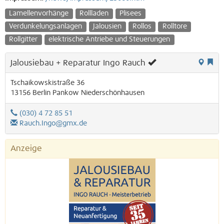
Lamellenvorhänge
Rollladen
Plisees
Verdunkelungsanlagen
Jalousien
Rollos
Rolltore
Rollgitter
elektrische Antriebe und Steuerungen
Jalousiebau + Reparatur Ingo Rauch
Tschaikowskistraße 36
13156
Berlin
Pankow
Niederschönhausen
(030) 4 72 85 51
Rauch.Ingo@gmx.de
Anzeige