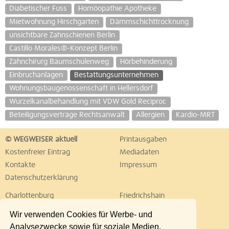
Diabetischer Fuss
Homöopathie Apotheke
Mietwohnung Hirschgarten
Dämmschichttrocknung
unsichtbare Zahnschienen Berlin
Castillo Morales®-Konzept Berlin
Zahnchirurg Baumschulenweg
Hörbehinderung
Einbruchanlagen
Bestattungsunternehmen
Wohnungsbaugenossenschaft in Hellersdorf
Wurzelkanalbehandlung mit VDW Gold Reciproc
Beteiligungsverträge Rechtsanwalt
Allergien
Kardio-MRT
© WEGWEISER aktuell
Printausgaben
Kostenfreier Eintrag
Mediadaten
Kontakte
Impressum
Datenschutzerklärung
Charlottenburg
Friedrichshain
Hellersdorf
Hohenschönhausen
Wir verwenden Cookies für Werbe- und
Köpenick
Kreuzberg
Analysezwecke sowie für soziale Medien.