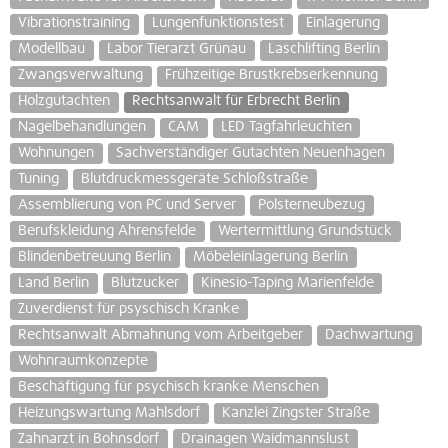
Vibrationstraining
Lungenfunktionstest
Einlagerung
Modellbau
Labor Tierarzt Grünau
Laschlifting Berlin
Zwangsverwaltung
Frühzeitige Brustkrebserkennung
Holzgutachten
Rechtsanwalt für Erbrecht Berlin
Nagelbehandlungen
CAM
LED Tagfahrleuchten
Wohnungen
Sachverständiger Gutachten Neuenhagen
Tuning
Blutdruckmessgeräte Schloßstraße
Assemblierung von PC und Server
Polsterneubezug
Berufskleidung Ahrensfelde
Wertermittlung Grundstück
Blindenbetreuung Berlin
Möbeleinlagerung Berlin
Land Berlin
Blutzucker
Kinesio-Taping Marienfelde
Zuverdienst für psyschisch Kranke
Rechtsanwalt Abmahnung vom Arbeitgeber
Dachwartung
Wohnraumkonzepte
Beschäftigung für psychisch kranke Menschen
Heizungswartung Mahlsdorf
Kanzlei Zingster Straße
Zahnarzt in Bohnsdorf
Drainagen Waidmannslust