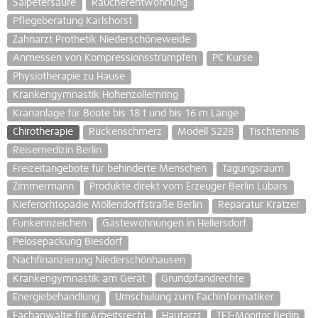
Salpetersäure
Raucherentwöhnung
Pflegeberatung Karlshorst
Zahnarzt Prothetik Niederschöneweide
Anmessen von Kompressionsstrümpfen
PC Kurse
Physiotherapie zu Hause
Krankengymnastik Hohenzollernring
Krananlage für Boote bis 18 t und bis 16 m Länge
Chirotherapie
Rückenschmerz
Modell 5228
Tischtennis
Reisemedizin Berlin
Freizeitangebote für behinderte Menschen
Tagungsraum
Zimmermann
Produkte direkt vom Erzeuger Berlin Lübars
Kieferorhtopädie Möllendorffstraße Berlin
Reparatur Kratzer
Funkennzeichen
Gästewohnungen in Hellersdorf
Pelosepackung Biesdorf
Nachfinanzierung Niederschönhausen
Krankengymnastik am Gerät
Grundpfandrechte
Energiebehandlung
Umschulung zum Fachinformatiker
Fachanwälte für Arbeitsrecht
Hautarzt
TFT-Monitor Berlin