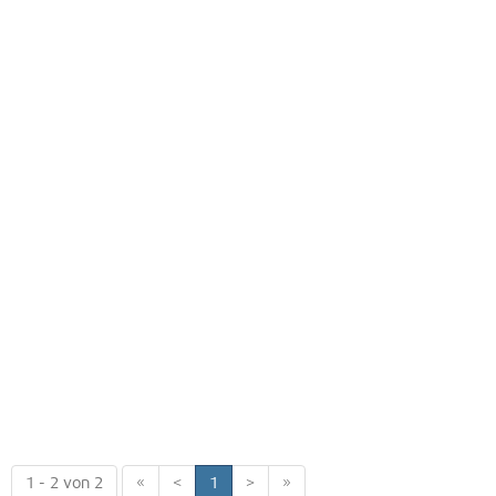
1 - 2 von 2
«
<
1
>
»