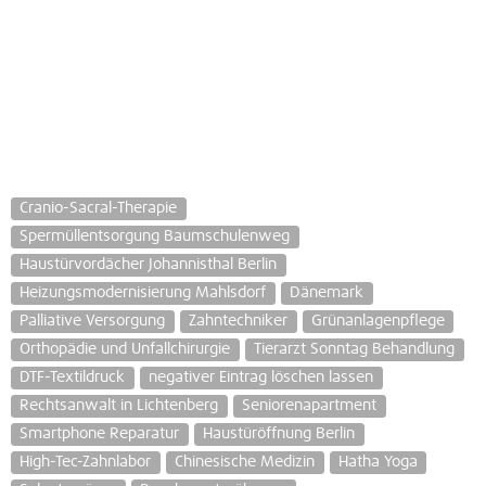
Cranio-Sacral-Therapie
Spermüllentsorgung Baumschulenweg
Haustürvordächer Johannisthal Berlin
Heizungsmodernisierung Mahlsdorf
Dänemark
Palliative Versorgung
Zahntechniker
Grünanlagenpflege
Orthopädie und Unfallchirurgie
Tierarzt Sonntag Behandlung
DTF-Textildruck
negativer Eintrag löschen lassen
Rechtsanwalt in Lichtenberg
Seniorenapartment
Smartphone Reparatur
Haustüröffnung Berlin
High-Tec-Zahnlabor
Chinesische Medizin
Hatha Yoga