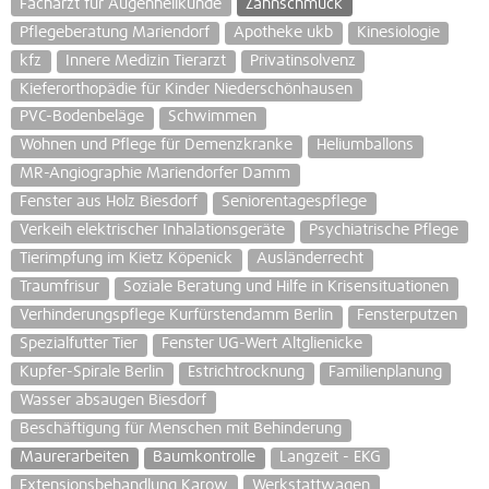
Facharzt für Augenheilkunde
Zahnschmuck
Pflegeberatung Mariendorf
Apotheke ukb
Kinesiologie
kfz
Innere Medizin Tierarzt
Privatinsolvenz
Kieferorthopädie für Kinder Niederschönhausen
PVC-Bodenbeläge
Schwimmen
Wohnen und Pflege für Demenzkranke
Heliumballons
MR-Angiographie Mariendorfer Damm
Fenster aus Holz Biesdorf
Seniorentagespflege
Verkeih elektrischer Inhalationsgeräte
Psychiatrische Pflege
Tierimpfung im Kietz Köpenick
Ausländerrecht
Traumfrisur
Soziale Beratung und Hilfe in Krisensituationen
Verhinderungspflege Kurfürstendamm Berlin
Fensterputzen
Spezialfutter Tier
Fenster UG-Wert Altglienicke
Kupfer-Spirale Berlin
Estrichtrocknung
Familienplanung
Wasser absaugen Biesdorf
Beschäftigung für Menschen mit Behinderung
Maurerarbeiten
Baumkontrolle
Langzeit - EKG
Extensionsbehandlung Karow
Werkstattwagen