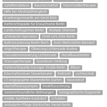
Satellitendialyse
Baumischabfall
Stammzellentherapie
Hilfe bei Alkoholabhängikeit
Krankengymnastik am Gerät KGG
Kieferorthopädie für Erwachsene Berlin
Landschaftsgärtner Berlin
Multiple Sklerose
ambulante Operation
Streit ums Erbe Berlin
Balkonsanierung Berlin-Buch
Auto Werkstätten Biesdorf
Angsttherapie
Ölheizung Lichtenrade-Rudow
Fassadenrenovierung Lichtenrade
Metallbauarbeiten
Massagetherapie
Spandauer Siedlung
Kieferorthopädie Danziger Straße Berlin
Blitzer
Erbschaftssteuer Steuerberater
Rollstuhl
Lichttechnik
CT-Angiographie Mariendorfer Damm
Hausnotruf
Hocheffizienzpumpen
Redeflussstörung
Seniorenfreundliche Wohnungen
Sonographische Diagnostik
mobile Apotheke Kaulsdorf
Schulden
ambulante Pflege Märkisches Viertel Berlin