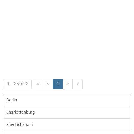
1 - 2 von 2
«
<
1
>
»
Berlin
Charlottenburg
Friedrichshain