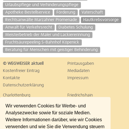
Urlaubspflege und Verhinderungspflege
Apotheke Bestellservice
Förderung
Vaterschaft
Rechtsanwälte Marzahner Promenade
Hautkrebsvorsorge
Anwalt für Verkehrsrecht
Diabetes Schulung
Meisterbetrieb der Maler und Lackiererinnung
Fruchtsäurepeeling S-Bahnhof Köpenick
Beratung für Menschen mit geistiger Behinderung
© WEGWEISER aktuell
Printausgaben
Kostenfreier Eintrag
Mediadaten
Kontakte
Impressum
Datenschutzerklärung
Charlottenburg
Friedrichshain
Hellersdorf
Hohenschönhausen
Wir verwenden Cookies für Werbe- und
Köpenick
Kreuzberg
Analysezwecke sowie für soziale Medien.
Lichtenberg
Marzahn
Weitere Informationen darüber, wie wir Cookies
Mitte
Neukölln
verwenden und wie Sie die Verwendung steuern