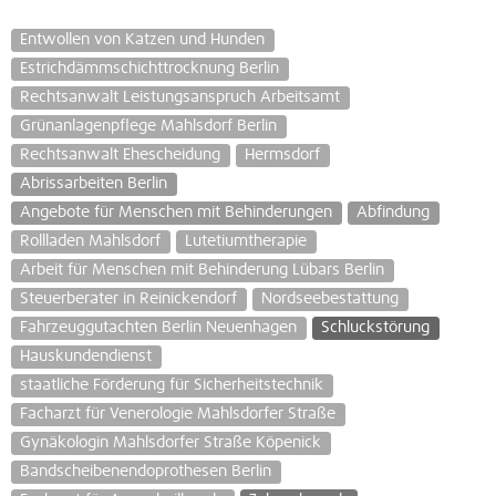
Entwollen von Katzen und Hunden
Estrichdämmschichttrocknung Berlin
Rechtsanwalt Leistungsanspruch Arbeitsamt
Grünanlagenpflege Mahlsdorf Berlin
Rechtsanwalt Ehescheidung
Hermsdorf
Abrissarbeiten Berlin
Angebote für Menschen mit Behinderungen
Abfindung
Rollladen Mahlsdorf
Lutetiumtherapie
Arbeit für Menschen mit Behinderung Lübars Berlin
Steuerberater in Reinickendorf
Nordseebestattung
Fahrzeuggutachten Berlin Neuenhagen
Schluckstörung
Hauskundendienst
staatliche Förderung für Sicherheitstechnik
Facharzt für Venerologie Mahlsdorfer Straße
Gynäkologin Mahlsdorfer Straße Köpenick
Bandscheibenendoprothesen Berlin