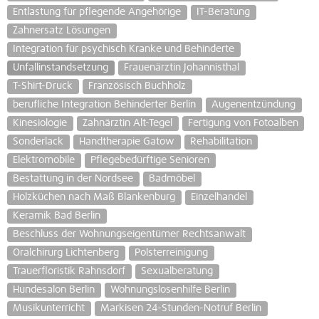
Entlastung für pflegende Angehörige
IT-Beratung
Zahnersatz Lösungen
Integration für psychisch Kranke und Behinderte
Unfallinstandsetzung
Frauenärztin Johannisthal
T-Shirt-Druck
Französisch Buchholz
berufliche Integration Behinderter Berlin
Augenentzündung
Kinesiologie
Zahnärztin Alt-Tegel
Fertigung von Fotoalben
Sonderlack
Handtherapie Gatow
Rehabilitation
Elektromobile
Pflegebedürftige Senioren
Bestattung in der Nordsee
Badmöbel
Holzküchen nach Maß Blankenburg
Einzelhandel
Keramik Bad Berlin
Beschluss der Wohnungseigentümer Rechtsanwalt
Oralchirurg Lichtenberg
Polsterreinigung
Trauerfloristik Rahnsdorf
Sexualberatung
Hundesalon Berlin
Wohnungslosenhilfe Berlin
Musikunterricht
Markisen 24-Stunden-Notruf Berlin