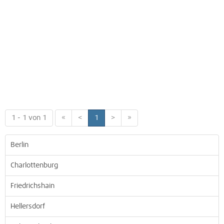
1 - 1 von 1
«
<
1
>
»
Berlin
Charlottenburg
Friedrichshain
Hellersdorf