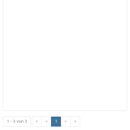
1 - 3 von 3
«
<
1
>
»