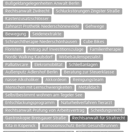
Bußgeldangelegenheiten Anwalt Berlin
Rechtsanwalt Zivilrecht
Schluckstörungen Zingster Straße
Kastenzusatzschlösser
Zahnarzt Prothetik Niederschöneweide
Gehwege
Bewegung
Seidenextrakte
Schnarchtherapie Niederschönhausen
Cube Bikes
Floristen
Antrag auf Investitionszulage
Familientherapie
Nordic Walking Kaulsdorf
Wirbelsäulenspezialist
Palliativcare
Elekromobilität
Schließanlagen
Außenputz Adlershof Berlin
Beratung zur Steuerklasse
nasse Alkoholiker
Akkordeon
Reinigungsteam
Menschen mit Lernschwierigkeiten
Metalldach
Selbstbestimmt wohnen am Tegeler See
Entschlackungsprogramm
Naturheilverfahren Tierarzt
Rechtsanwalt Prüfung von Arbeitsvertrag
Scheidungsrecht
Gastroskopie Breisgauer Straße
Rechtsanwalt für Strafrecht
Kita in Köpenick
Korrosionsschutz Berlin Gesundbrunnen