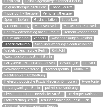
Bankrecht
Grünanlagenpflege Karlshorst Berlin
Migränetherapie nach Kern
Labor Tierarzt
Triggerpunkt-Therapie
Verhaltenstherapie
Sperrmüllabfuhr
Gasinstallation
Ladenbau
Virenentfernung
Markisen Berlin
Mutter-Kind-Kur Berlin
Berufswiedereinstieg nach Burnout
Demenzwohngruppe
Baumsanierung
Veneers
Wasser absaugen Biesdorf
Tapezierarbeiten
Miet- und Wohnungseigentumsrecht
Wirbelsäulenchirurgie Berlin
Rollstuhl
Waschbecken aus Granit Berlin
Partyservice Niederschönhausen
Gasanlagen
Haustür
Schwangerenvorsorge
Ergotherapeutin
Maniküre
Rechtsanwalt Arzthaftung
Kieferorthopädische Praxis Niederschönhausen
Hypertonie
Heizungsanlagen Berlin
polizeiliche Anhörung
Physiotherapeut Heinersdorfer Straße
Heizkörper Karlshorst
Erdbestattung Berlin
Terrassensanierung Berlin-Buch
Anbaubalkone Johannisthal Berlin