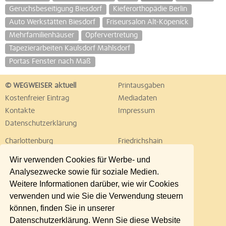
Geruchsbeseitigung Biesdorf
Kieferorthopädie Berlin
Auto Werkstätten Biesdorf
Friseursalon Alt-Köpenick
Mehrfamilienhäuser
Opfervertretung
Tapezierarbeiten Kaulsdorf Mahlsdorf
Portas Fenster nach Maß
© WEGWEISER aktuell
Printausgaben
Kostenfreier Eintrag
Mediadaten
Kontakte
Impressum
Datenschutzerklärung
Charlottenburg
Friedrichshain
Hellersdorf
Hohenschönhausen
Wir verwenden Cookies für Werbe- und
Köpenick
Kreuzberg
Analysezwecke sowie für soziale Medien.
Lichtenberg
Marzahn
Weitere Informationen darüber, wie wir Cookies
Mitte
Neukölln
verwenden und wie Sie die Verwendung steuern
Pankow
Prenzlauer Berg
können, finden Sie in unserer
Reinickendorf
Schöneberg
Datenschutzerklärung. Wenn Sie diese Website