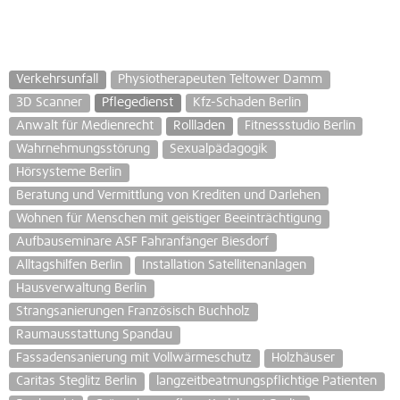
Verkehrsunfall
Physiotherapeuten Teltower Damm
3D Scanner
Pflegedienst
Kfz-Schaden Berlin
Anwalt für Medienrecht
Rollladen
Fitnessstudio Berlin
Wahrnehmungsstörung
Sexualpädagogik
Hörsysteme Berlin
Beratung und Vermittlung von Krediten und Darlehen
Wohnen für Menschen mit geistiger Beeinträchtigung
Aufbauseminare ASF Fahranfänger Biesdorf
Alltagshilfen Berlin
Installation Satellitenanlagen
Hausverwaltung Berlin
Strangsanierungen Französisch Buchholz
Raumausstattung Spandau
Fassadensanierung mit Vollwärmeschutz
Holzhäuser
Caritas Steglitz Berlin
langzeitbeatmungspflichtige Patienten