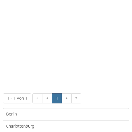
1 - 1 von 1
«
<
1
>
»
Berlin
Charlottenburg