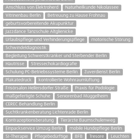
Anschluss von Elektroherd
Naturheilkunde Nikolassee
Vitrinenbau Berlin
Betreuung zu Hause Frohnau
geburtsvorbereitende Akupunktur
Jazzdance Tanzschule Altglienicke
Urlaubspflege und Verhinderungspflege
motorische Störung
Schwindeldiagnostik
Begleitung Schwerstkranker und Sterbender Berlin
Hautrisse
Stressechokardiografie
Schulung PC-Betriebssysteme Berlin
Zuverdienst Berlin
Plakatedruck
kontrollierte Wohnraumlüftung
Frisörsalon Hellersdorfer Straße
Praxis für Podologie
maßgefertigte Schuhe
Seniorenbad Müggelheim
CEREC Behandlung Berlin
Suchtkrankenberatung Lichtenrade Berlin
Kontrazeptionsberatung
Tierärzte Baumschulenweg
Einpackservice Umzug Berlin
mobile Hundepflege Berlin
SI-Therapie
Pflegebedürftige
BFB
Tresore
Leuchten