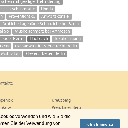
chen mit geistiger Behinderung
ssichtschutzmatte
Honda
en
Präventionsku
Anwaltskanzlei
Amtliche Lagepläne Schöneiche bei Berlin
al So
Muskelschmerz bei Arthrosen
nbäder Berlin
Flachdach
Textilreinigung
raxis
Fachanwalt für Steuerrecht Berlin
n Mahlsdorf
Fliesenarbeiten Berlin
ontakte
öpenick
Kreuzberg
ankow
Prenzlauer Berg
empelhof
Tiergarten
 Cookies verwenden und wie Sie die
ilmersdorf
Zehlendorf
immen Sie der Verwendung von
Ich stimme zu