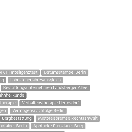
K III Intelligenztest
Datumsstempel Berlin
ng
Lohnsteuerjahresausgleich
Bestattungsunternehmen Landsberger Allee
ahnheilkunde
therapie
Verhaltenstherapie Hermsdorf
gen
Vermögensnachfolge Berlin
Bergbestattung
Mietpreisbremse Rechtsanwalt
ontainer Berlin
Apotheke Prenzlauer Berg