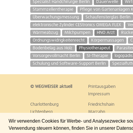
Spezialist Handchirurgie Berlin
Dauerwelle
Wirt
Stammzellentherapie
Pflege von Gartenanlagen Ka
Überwachungsmessung
Schaufensterglas Berlin
elektronische Zylinder CEStronics OMEGA FLEX
Ve
Wärmeabzug
Milchpumpen
HNO Arzt
Rücke
Ordnungswidrigkeitenrecht
Körpermassagen
C
Bodenbelag aus Holz
Physiotherapeut
Parasite
Vorsorgevollmacht Berlin
SI-Therapie
logopädi
Schulung und Software-Support Berlin
Spezialfutt
© WEGWEISER aktuell
Printausgaben
Impressum
Charlottenburg
Friedrichshain
Lichtenberg
Marzahn
Reinickendorf
Schöneberg
Wir verwenden Cookies für Werbe- und Analysezwecke sowie
Treptow
Umland Ost
Verwendung steuern können, finden Sie in unserer Datens