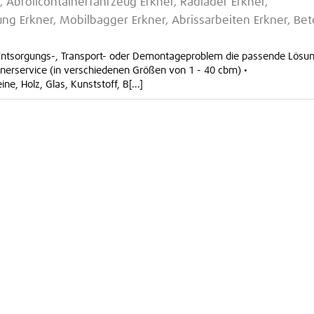
, Abrollcontainerfahrzeug Erkner, Radlader Erkner,
ng Erkner, Mobilbagger Erkner, Abrissarbeiten Erkner, Be
s Entsorgungs-, Transport- oder Demontageproblem die passende Lösun
ainerservice (in verschiedenen Größen von 1 - 40 cbm) •
e, Holz, Glas, Kunststoff, B[...]