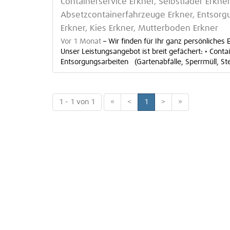
Containerservice Erkner, Selbstlader Erkner
Absetzcontainerfahrzeuge Erkner, Entsorgu
Erkner, Kies Erkner, Mutterboden Erkner
Vor 1 Monat
–
Wir finden für Ihr ganz persönliche
Unser Leistungsangebot ist breit gefächert: • Cont
Entsorgungsarbeiten (Gartenabfälle, Sperrmüll, Stein
1 - 1 von 1
«
<
1
>
»