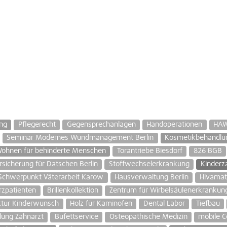
ng
Pflegerecht
Gegensprechanlagen
Handoperationen
HAWI
Seminar Modernes Wundmanagement Berlin
Kosmetikbehandlu
Wohnen für behinderte Menschen
Torantriebe Biesdorf
826 BGB
rsicherung für Datschen Berlin
Stoffwechselerkrankung
Kinderz
Schwerpunkt Väterarbeit Karow
Hausverwaltung Berlin
Hivamat
zpatienten
Brillenkollektion
Zentrum für Wirbelsäulenerkrankun
tur Kinderwunsch
Holz für Kaminofen
Dental Labor
Tiefbau
lung Zahnarzt
Bufettservice
Osteopathische Medizin
mobile C