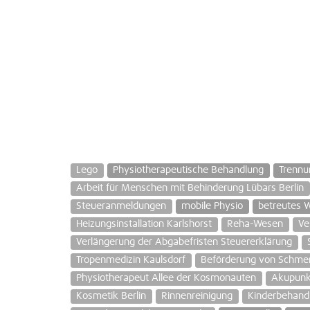
Lego
Physiotherapeutische Behandlung
Trennu
Arbeit für Menschen mit Behinderung Lübars Berlin
Steueranmeldungen
mobile Physio
betreutes 
Heizungsinstallation Karlshorst
Reha-Wesen
Ve
Verlängerung der Abgabefristen Steuererklärung
Tropenmedizin Kaulsdorf
Beförderung von Schmer
Physiotherapeut Allee der Kosmonauten
Akupunk
Kosmetik Berlin
Rinnenreinigung
Kinderbehand