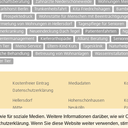
schaftsberatung
Zahnärzte Niederschöneweide
Wohnungen Mens
rlshorst Berlin
Trunkenheitsfahrt
Kita Friedrichshagen
Bambu
Prospektedruck
Wohnstätte für Menschen mit Beeinträchtigung
rmietung von Wohnungen in Hellersdorf
Tagespflege für Senioren
nerkrankung
Neueindeckung Dach Tegel
Patientenfahrten
Ng
entermanagement
Kieferorthopädie
Allianz Beratung
Seniore
n Tier
Menü-Service
Eltern-Kind Kurs
Tagesklinik
Naturheilp
sche Behandlung
Betreuung von Wohnanlagen
Wasserinstallatio
er Tier
Kostenfreier Eintrag
Mediadaten
K
Datenschutzerklärung
Hellersdorf
Hohenschönhausen
K
Mitte
Neukölln
P
Spandau
Steglitz
T
 für soziale Medien. Weitere Informationen darüber, wie wir
Wedding
Weißensee
W
chutzerklärung. Wenn Sie diese Website weiter verwenden, st