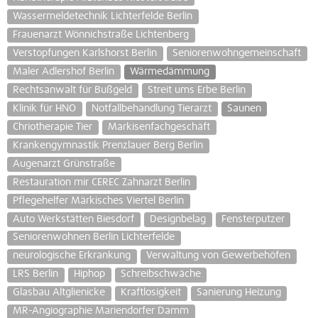
Wassermeldetechnik Lichterfelde Berlin
Frauenarzt Wönnichstraße Lichtenberg
Verstopfungen Karlshorst Berlin
Seniorenwohngemeinschaft
Maler Adlershof Berlin
Wärmedämmung
Rechtsanwalt für Bußgeld
Streit ums Erbe Berlin
Klinik für HNO
Notfallbehandlung Tierarzt
Saunen
Chriotherapie Tier
Markisenfachgeschäft
Krankengymnastik Prenzlauer Berg Berlin
Augenarzt Grünstraße
Restauration mir CEREC Zahnarzt Berlin
Pflegehelfer Märkisches Viertel Berlin
Auto Werkstätten Biesdorf
Designbelag
Fensterputzer
Seniorenwohnen Berlin Lichterfelde
neurologische Erkrankung
Verwaltung von Gewerbehöfen
LRS Berlin
Hiphop
Schreibschwäche
Glasbau Altglienicke
Kraftlosigkeit
Sanierung Heizung
MR-Angiographie Mariendorfer Damm