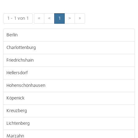
1 - 1 von 1
«
<
1
>
»
Berlin
Charlottenburg
Friedrichshain
Hellersdorf
Hohenschönhausen
Köpenick
Kreuzberg
Lichtenberg
Marzahn