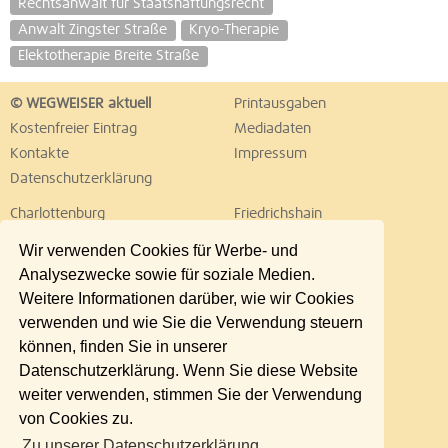
Rechtsanwalt für Staatshaftungsrecht
Anwalt Zingster Straße
Kryo-Therapie
Elektotherapie Breite Straße
© WEGWEISER aktuell
Printausgaben
Kostenfreier Eintrag
Mediadaten
Kontakte
Impressum
Datenschutzerklärung
Charlottenburg
Friedrichshain
Hellersdorf
Hohenschönhausen
Wir verwenden Cookies für Werbe- und
Köpenick
Kreuzberg
Analysezwecke sowie für soziale Medien.
Lichtenberg
Marzahn
Weitere Informationen darüber, wie wir Cookies
Mitte
Neukölln
verwenden und wie Sie die Verwendung steuern
Pankow
Prenzlauer Berg
können, finden Sie in unserer
Reinickendorf
Schöneberg
Datenschutzerklärung. Wenn Sie diese Website
Spandau
Steglitz
weiter verwenden, stimmen Sie der Verwendung
Tempelhof
Tiergarten
von Cookies zu.
Treptow
Umland Ost
Zu unserer Datenschutzerklärung