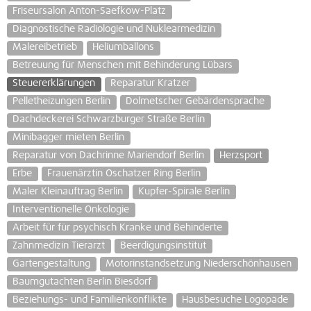
Friseursalon Anton-Saefkow-Platz
Diagnostische Radiologie und Nuklearmedizin
Malereibetrieb
Heliumballons
Betreuung für Menschen mit Behinderung Lübars
Steuererklärungen
Reparatur Kratzer
Pelletheizungen Berlin
Dolmetscher Gebärdensprache
Dachdeckerei Schwarzburger Straße Berlin
Minibagger mieten Berlin
Reparatur von Dachrinne Mariendorf Berlin
Herzsport
Erbe
Frauenärztin Oschatzer Ring Berlin
Maler Kleinauftrag Berlin
Kupfer-Spirale Berlin
Interventionelle Onkologie
Arbeit für für psychisch Kranke und Behinderte
Zahnmedizin Tierarzt
Beerdigungsinstitut
Gartengestaltung
Motorinstandsetzung Niederschönhausen
Baumgutachten Berlin Biesdorf
Beziehungs- und Familienkonflikte
Hausbesuche Logopäde