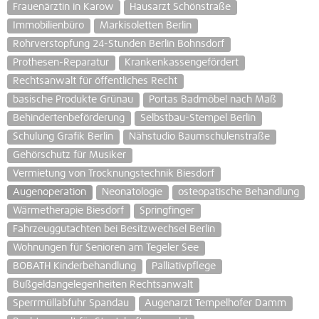
Frauenärztin in Karow
Hausarzt Schönstraße
Immobilienbüro
Markisoletten Berlin
Rohrverstopfung 24-Stunden Berlin Bohnsdorf
Prothesen-Reparatur
Krankenkassengefördert
Rechtsanwalt für öffentliches Recht
basische Produkte Grünau
Portas Badmöbel nach Maß
Behindertenbeförderung
Selbstbau-Stempel Berlin
Schulung Grafik Berlin
Nähstudio Baumschulenstraße
Gehörschutz für Musiker
Vermietung von Trocknungstechnik Biesdorf
Augenoperation
Neonatologie
osteopatische Behandlung
Wärmetherapie Biesdorf
Springfinger
Fahrzeuggutachten bei Besitzwechsel Berlin
Wohnungen für Senioren am Tegeler See
BOBATH Kinderbehandlung
Palliativpflege
Bußgeldangelegenheiten Rechtsanwalt
Sperrmüllabfuhr Spandau
Augenarzt Tempelhofer Damm