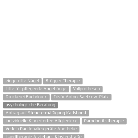
eingerollte Nägel
Brügger-Therapie
Hilfe für pflegende Angehörige
Vollprothesen
Druckerei Buchdruck
Frisör Anton-Saefkow-Platz
psychologische Beratung
Antrag auf Steuerermäßigung Karlshorst
individuelle Kindertorten Altglienicke
Parodontitistherapie
Verleih Pari Inhaliergeräte Apotheke
Handtherapie Ärztehaus Klosterstraße