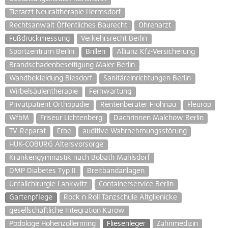
Tierarzt Neuraltherapie Hermsdorf
Rechtsanwalt Öffentliches Baurecht
Ohrenarzt
Fußdruckmessung
Verkehrsrecht Berlin
Sportzentrum Berlin
Brillen
Allianz Kfz-Versicherung
Brandschadenbeseitigung Maler Berlin
Wandbekleidung Biesdorf
Sanitäreinrichtungen Berlin
Wirbelsäulentherapie
Fernwartung
Privatpatient Orthopädie
Rentenberater Frohnau
Fleurop
WfbM
Friseur Lichtenberg
Dachrinnen Malchow Berlin
TV-Reparat
Erbe
auditive Wahrnehmungsstörung
HUK-COBURG Altersvorsorge
Krankengymnastik nach Bobath Mahlsdorf
DMP Diabetes Typ II
Breitbandanlagen
Unfallchirurgie Lankwitz
Containerservice Berlin
Gartenpflege
Rock n Roll Tanzschule Altglienicke
gesellschaftliche Integration Karow
Podologe Hohenzollernring
Fliesenleger
Zahnmedizin