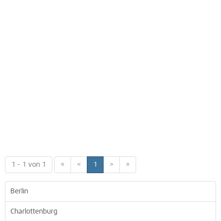
1 - 1 von 1
«
<
1
>
»
Berlin
Charlottenburg