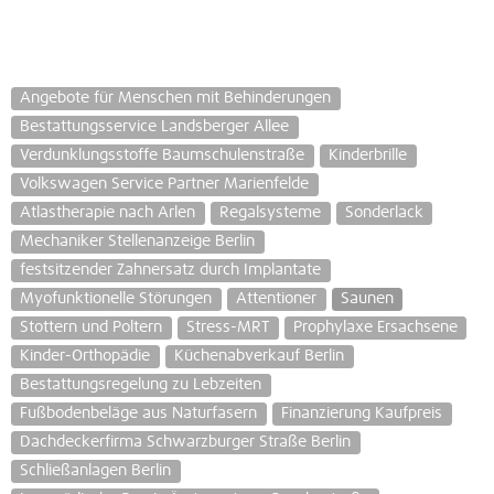
Angebote für Menschen mit Behinderungen
Bestattungsservice Landsberger Allee
Verdunklungsstoffe Baumschulenstraße
Kinderbrille
Volkswagen Service Partner Marienfelde
Atlastherapie nach Arlen
Regalsysteme
Sonderlack
Mechaniker Stellenanzeige Berlin
festsitzender Zahnersatz durch Implantate
Myofunktionelle Störungen
Attentioner
Saunen
Stottern und Poltern
Stress-MRT
Prophylaxe Ersachsene
Kinder-Orthopädie
Küchenabverkauf Berlin
Bestattungsregelung zu Lebzeiten
Fußbodenbeläge aus Naturfasern
Finanzierung Kaufpreis
Dachdeckerfirma Schwarzburger Straße Berlin
Schließanlagen Berlin