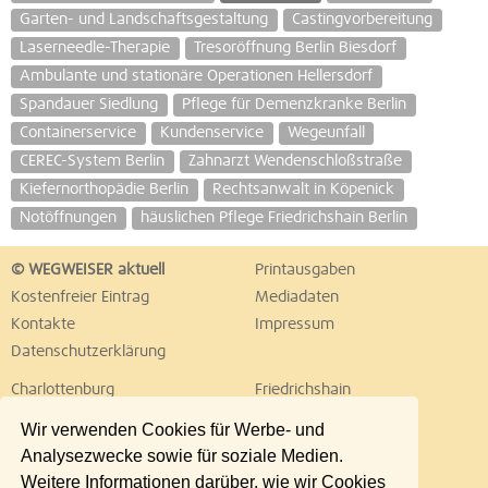
Garten- und Landschaftsgestaltung
Castingvorbereitung
Laserneedle-Therapie
Tresoröffnung Berlin Biesdorf
Ambulante und stationäre Operationen Hellersdorf
Spandauer Siedlung
Pflege für Demenzkranke Berlin
Containerservice
Kundenservice
Wegeunfall
CEREC-System Berlin
Zahnarzt Wendenschloßstraße
Kiefernorthopädie Berlin
Rechtsanwalt in Köpenick
Notöffnungen
häuslichen Pflege Friedrichshain Berlin
© WEGWEISER aktuell
Printausgaben
Kostenfreier Eintrag
Mediadaten
Kontakte
Impressum
Datenschutzerklärung
Charlottenburg
Friedrichshain
Hellersdorf
Hohenschönhausen
Wir verwenden Cookies für Werbe- und
Köpenick
Kreuzberg
Analysezwecke sowie für soziale Medien.
Lichtenberg
Marzahn
Weitere Informationen darüber, wie wir Cookies