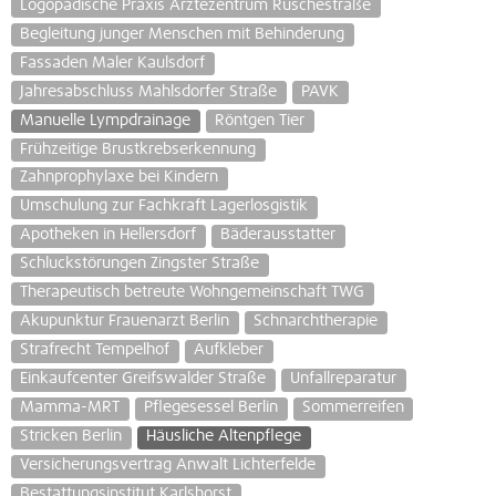
Logopädische Praxis Ärztezentrum Ruschestraße
Begleitung junger Menschen mit Behinderung
Fassaden Maler Kaulsdorf
Jahresabschluss Mahlsdorfer Straße
PAVK
Manuelle Lympdrainage
Röntgen Tier
Frühzeitige Brustkrebserkennung
Zahnprophylaxe bei Kindern
Umschulung zur Fachkraft Lagerlosgistik
Apotheken in Hellersdorf
Bäderausstatter
Schluckstörungen Zingster Straße
Therapeutisch betreute Wohngemeinschaft TWG
Akupunktur Frauenarzt Berlin
Schnarchtherapie
Strafrecht Tempelhof
Aufkleber
Einkaufcenter Greifswalder Straße
Unfallreparatur
Mamma-MRT
Pflegesessel Berlin
Sommerreifen
Stricken Berlin
Häusliche Altenpflege
Versicherungsvertrag Anwalt Lichterfelde
Bestattungsinstitut Karlshorst