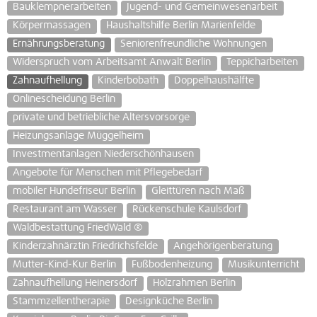
Bauklempnerarbeiten
Jugend- und Gemeinwesenarbeit
Körpermassagen
Haushaltshilfe Berlin Marienfelde
Ernährungsberatung
Seniorenfreundliche Wohnungen
Widerspruch vom Arbeitsamt Anwalt Berlin
Teppicharbeiten
Zahnaufhellung
Kinderbobath
Doppelhaushälfte
Onlinescheidung Berlin
private und betriebliche Altersvorsorge
Heizungsanlage Müggelheim
Investmentanlagen Niederschönhausen
Angebote für Menschen mit Pflegebedarf
mobiler Hundefriseur Berlin
Gleittüren nach Maß
Restaurant am Wasser
Rückenschule Kaulsdorf
Waldbestattung FriedWald ®
Kinderzahnärztin Friedrichsfelde
Angehörigenberatung
Mutter-Kind-Kur Berlin
Fußbodenheizung
Musikunterricht
Zahnaufhellung Heinersdorf
Holzrahmen Berlin
Stammzellentherapie
Designküche Berlin