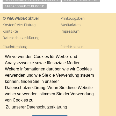
Krankenhäuser in Berlin
© WEGWEISER aktuell
Printausgaben
Kostenfreier Eintrag
Mediadaten
Kontakte
Impressum
Datenschutzerklärung
Charlottenburg
Friedrichshain
Hellersdorf
Hohenschönhausen
Wir verwenden Cookies für Werbe- und
Köpenick
Kreuzberg
Analysezwecke sowie für soziale Medien.
Lichtenberg
Marzahn
Weitere Informationen darüber, wie wir Cookies
Mitte
Neukölln
verwenden und wie Sie die Verwendung steuern
Pankow
Prenzlauer Berg
können, finden Sie in unserer
Reinickendorf
Schöneberg
Datenschutzerklärung. Wenn Sie diese Website
Spandau
Steglitz
weiter verwenden, stimmen Sie der Verwendung
Tempelhof
Tiergarten
von Cookies zu.
Treptow
Umland Ost
Zu unserer Datenschutzerklärung
Wedding
Weißensee