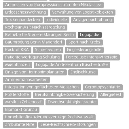
Anmessen von Kompressionsstrümpfen Nikolassee
Erdgeschosswohnung
Verwaltung von Logistikobjekten
Trockenbaudecken
individuelle
Anlagenbuchführung
Rechtsanwalt Nachlassregelung
Betriebliche Steuererklärungen Berlin
Logopädie
Baumrodung Berlin Mariendorf
Sport nach Krebs
Rückruf KBA
Schreibwaren
Eingliederungshilfe
Patientenverfügung Schulung
Forced use Intensivtherapie
Mietpflanzen
Logopäde Ärztezentrum Ruschestraße
Einlage von Hormonimplantaten
Englischkurse
Zimmermannsarbeiten
Integration von geflüchteten Menschen
Gerontopsychiatrie
Polsterstoffe
Berufsunfähigkeitsversicherung
Allergietest
Musik in Zehlendorf
Erwerbsunfähigkeitsrente
Biomarkt Grünau
Immobilienfinanzierungsverträge Rechtsanwalt
ambulante Hilfe
Lese-Rechtschreib-Störungen