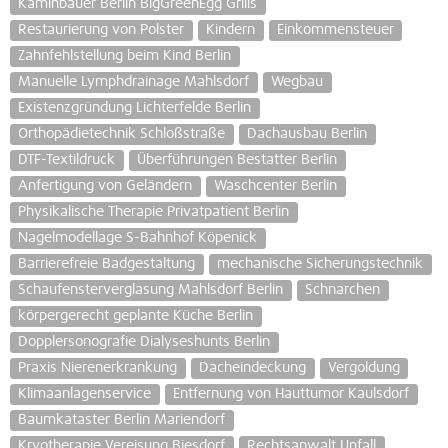
Kaminbauer Berlin BigGreenEgg Grills
Restaurierung von Polster
Kindern
Einkommensteuer
Zahnfehlstellung beim Kind Berlin
Manuelle Lymphdrainage Mahlsdorf
Wegbau
Existenzgründung Lichterfelde Berlin
Orthopädietechnik Schloßstraße
Dachausbau Berlin
DTF-Textildruck
Überführungen Bestatter Berlin
Anfertigung von Geländern
Waschcenter Berlin
Physikalische Therapie Privatpatient Berlin
Nagelmodellage S-Bahnhof Köpenick
Barrierefreie Badgestaltung
mechanische Sicherungstechnik
Schaufensterverglasung Mahlsdorf Berlin
Schnarchen
körpergerecht geplante Küche Berlin
Dopplersonografie Dialyseshunts Berlin
Praxis Nierenerkrankung
Dacheindeckung
Vergoldung
Klimaanlagenservice
Entfernung von Hauttumor Kaulsdorf
Baumkataster Berlin Mariendorf
Kryotherapie Vereisung Biesdorf
Rechtsanwalt Unfall