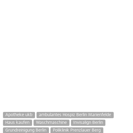
Apotheke ukb
ambulantes Hospiz Berlin Marienfelde
Haus kaufen
Waschmaschine
Invisalign Berlin
Grundreinigung Berlin
Poliklinik Prenzlauer Berg