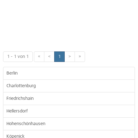
1 - 1 von 1
«
<
1
>
»
Berlin
Charlottenburg
Friedrichshain
Hellersdorf
Hohenschönhausen
Köpenick