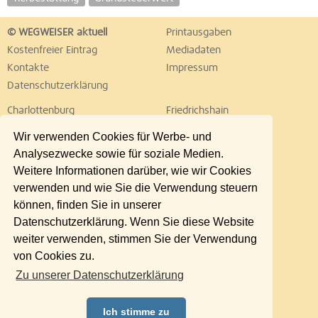
© WEGWEISER aktuell
Printausgaben
Kostenfreier Eintrag
Mediadaten
Kontakte
Impressum
Datenschutzerklärung
Charlottenburg
Friedrichshain
Hellersdorf
Hohenschönhausen
Wir verwenden Cookies für Werbe- und
Köpenick
Kreuzberg
Analysezwecke sowie für soziale Medien.
Lichtenberg
Marzahn
Weitere Informationen darüber, wie wir Cookies
Mitte
Neukölln
verwenden und wie Sie die Verwendung steuern
Pankow
Prenzlauer Berg
können, finden Sie in unserer
Reinickendorf
Schöneberg
Datenschutzerklärung. Wenn Sie diese Website
Spandau
Steglitz
weiter verwenden, stimmen Sie der Verwendung
Tempelhof
Tiergarten
von Cookies zu.
Treptow
Umland Ost
Zu unserer Datenschutzerklärung
Wedding
Weißensee
Wilmersdorf
Zehlendorf
Ich stimme zu