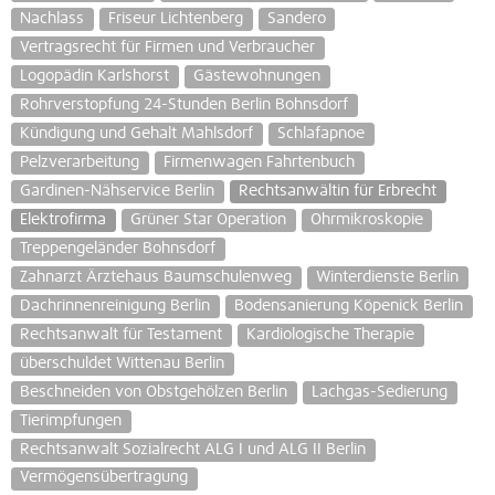
Nachlass
Friseur Lichtenberg
Sandero
Vertragsrecht für Firmen und Verbraucher
Logopädin Karlshorst
Gästewohnungen
Rohrverstopfung 24-Stunden Berlin Bohnsdorf
Kündigung und Gehalt Mahlsdorf
Schlafapnoe
Pelzverarbeitung
Firmenwagen Fahrtenbuch
Gardinen-Nähservice Berlin
Rechtsanwältin für Erbrecht
Elektrofirma
Grüner Star Operation
Ohrmikroskopie
Treppengeländer Bohnsdorf
Zahnarzt Ärztehaus Baumschulenweg
Winterdienste Berlin
Dachrinnenreinigung Berlin
Bodensanierung Köpenick Berlin
Rechtsanwalt für Testament
Kardiologische Therapie
überschuldet Wittenau Berlin
Beschneiden von Obstgehölzen Berlin
Lachgas-Sedierung
Tierimpfungen
Rechtsanwalt Sozialrecht ALG I und ALG II Berlin
Vermögensübertragung