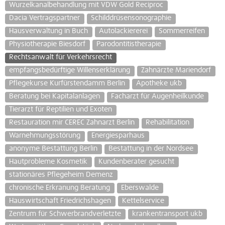
Wurzelkanalbehandlung mit VDW Gold Reciproc
Dacia Vertragspartner
Schilddrüsensonographie
Hausverwaltung in Buch
Autolackiererei
Sommerreifen
Physiotherapie Biesdorf
Parodontitistherapie
Rechtsanwalt für Verkehrsrecht
empfangsbedürftige Willenserklärung
Zahnärzte Mariendorf
Pflegekurse Kurfürstendamm Berlin
Apotheke ukb
Beratung bei Kapitalanlagen
Facharzt für Augenheilkunde
Tierarzt für Reptilien und Exoten
Restauration mir CEREC Zahnarzt Berlin
Rehabilitation
Warnehmungsstörung
Energiesparhaus
anonyme Bestattung Berlin
Bestattung in der Nordsee
Hautprobleme Kosmetik
Kundenberater gesucht
stationäres Pflegeheim Demenz
chronische Erkranung Beratung
Eberswalde
Hauswirtschaft Friedrichshagen
Kettelservice
Zentrum für Schwerbrandverletzte
krankentransport ukb