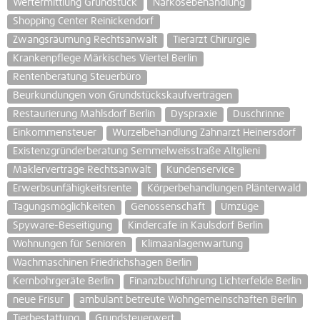
Wertermittlung Grundstück
Narkosebehandlung
Shopping Center Reinickendorf
Zwangsräumung Rechtsanwalt
Tierarzt Chirurgie
Krankenpflege Märkisches Viertel Berlin
Rentenberatung Steuerbüro
Beurkundungen von Grundstückskaufverträgen
Restaurierung Mahlsdorf Berlin
Dyspraxie
Duschrinne
Einkommensteuer
Wurzelbehandlung Zahnarzt Heinersdorf
Existenzgründerberatung Semmelweisstraße Altglieni
Maklerverträge Rechtsanwalt
Kundenservice
Erwerbsunfähigkeitsrente
Körperbehandlungen Plänterwald
Tagungsmöglichkeiten
Genossenschaft
Umzüge
Spyware-Beseitigung
Kindercafe in Kaulsdorf Berlin
Wohnungen für Senioren
Klimaanlagenwartung
Wachmaschinen Friedrichshagen Berlin
Kernbohrgeräte Berlin
Finanzbuchführung Lichterfelde Berlin
neue Frisur
ambulant betreute Wohngemeinschaften Berlin
Tierbestattung
Grundsteuerwert