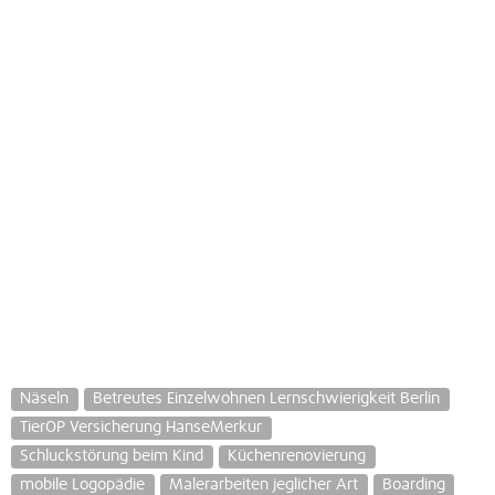
Näseln
Betreutes Einzelwohnen Lernschwierigkeit Berlin
TierOP Versicherung HanseMerkur
Schluckstörung beim Kind
Küchenrenovierung
mobile Logopädie
Malerarbeiten jeglicher Art
Boarding