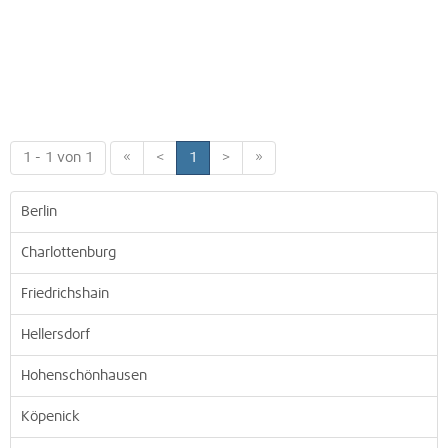
1 - 1 von 1
«
<
1
>
»
Berlin
Charlottenburg
Friedrichshain
Hellersdorf
Hohenschönhausen
Köpenick