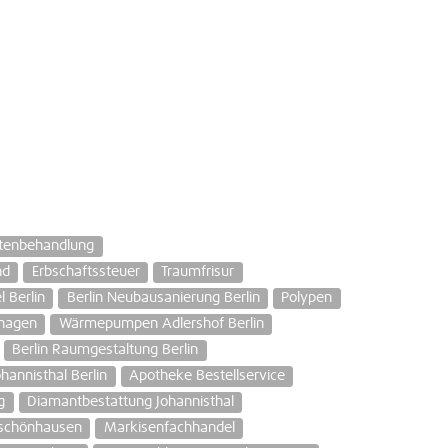
ltenbehandlung
nd
Erbschaftssteuer
Traumfrisur
 Berlin
Berlin Neubausanierung Berlin
Polypen
nhagen
Wärmepumpen Adlershof Berlin
Berlin Raumgestaltung Berlin
hannisthal Berlin
Apotheke Bestellservice
g
Diamantbestattung Johannisthal
schönhausen
Markisenfachhandel