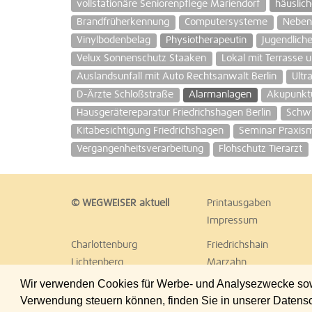
vollstationäre Seniorenpflege Mariendorf
häuslic
Brandfrüherkennung
Computersysteme
Neben
Vinylbodenbelag
Physiotherapeutin
Jugendliche
Velux Sonnenschutz Staaken
Lokal mit Terrasse 
Auslandsunfall mit Auto Rechtsanwalt Berlin
Ultr
D-Ärzte Schloßstraße
Alarmanlagen
Akupunkt
Hausgerätereparatur Friedrichshagen Berlin
Schw
Kitabesichtigung Friedrichshagen
Seminar Praxism
Vergangenheitsverarbeitung
Flohschutz Tierarzt
© WEGWEISER aktuell
Printausgaben
Impressum
Charlottenburg
Friedrichshain
Lichtenberg
Marzahn
Reinickendorf
Schöneberg
Wir verwenden Cookies für Werbe- und Analysezwecke sowie
Treptow
Umland Ost
Verwendung steuern können, finden Sie in unserer Datens