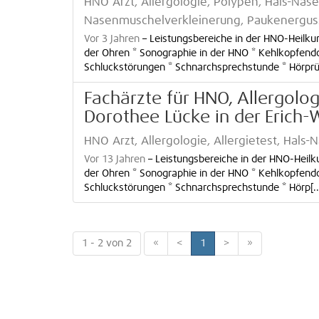
HNO Arzt, Allergologie, Polypen, Hals-Nas
Nasenmuschelverkleinerung, Paukenerguss
Vor 3 Jahren
–
Leistungsbereiche in der HNO-Heilku
der Ohren * Sonographie in der HNO * Kehlkopfend
Schluckstörungen * Schnarchsprechstunde * Hörprüf
Fachärzte für HNO, Allergolo
Dorothee Lücke in der Erich-
HNO Arzt, Allergologie, Allergietest, Hals
Vor 13 Jahren
–
Leistungsbereiche in der HNO-Heilk
der Ohren * Sonographie in der HNO * Kehlkopfend
Schluckstörungen * Schnarchsprechstunde * Hörp[..
1 - 2 von 2
«
<
1
>
»