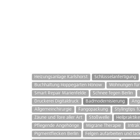
Heizungsanlage Karlshorst
Schlüsselanfertigung
Buchhaltung Hoppegarten Hönow
Wohnungen für
Smart Repair Marienfelde
Schnee fegen Berlin
Druckerei Digitaldruck
Badmodernisierung
Ang
Allgemeinchirurgie
Fangopackung
Stylingtips f
Zäune und Tore aller Art
Stoßwelle
Heilpraktike
Pflegende Angehörige
Migräne Therapie
Intra
Pigmentflecken Berlin
Felgen aufarbeiten und lac