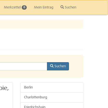
Merkzettel
Mein Eintrag
Suchen
0
Suchen
ie,
Berlin
Charlottenburg
Friedrichshain