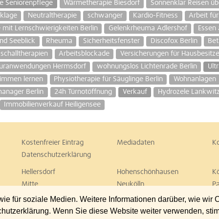
he Seniorenpflege
Wärmetherapie Biesdorf
Sonnenklar Reisen üb
klage
Neutraltherapie
schwanger
Kardio-Fitness
Arbeit fü
 mit Lernschwierigkeiten Berlin
Gelenkrheuma Adlershof
Essen 
und Seeblick
Rheuma
Sicherheitsfenster
Discofox Berlin
Bet
aschalltherapien
Arbeitsblockade
Versicherungen für Hausbesitze
uranwendungen Hermsdorf
wohnungslos Lichtenrade Berlin
Ult
immen lernen
Physiotherapie für Säuglinge Berlin
Wohnanlagen
anager Berlin
24h Türnotöffnung
Verkauf
Hydrozele Lankwit
Immobilienverkauf Heiligensee
Kostenfreier Eintrag
Mediadaten
K
Datenschutzerklärung
Hellersdorf
Hohenschönhausen
K
Mitte
Neukölln
P
Spandau
Steglitz
T
 für soziale Medien. Weitere Informationen darüber, wie wir
Wedding
Weißensee
W
chutzerklärung. Wenn Sie diese Website weiter verwenden, st