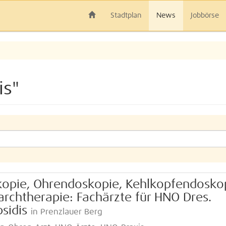
Stadtplan
News
Jobbörse
is"
opie, Ohrendoskopie, Kehlkopfendoskop
archtherapie: Fachärzte für HNO Dres.
sidis
in Prenzlauer Berg