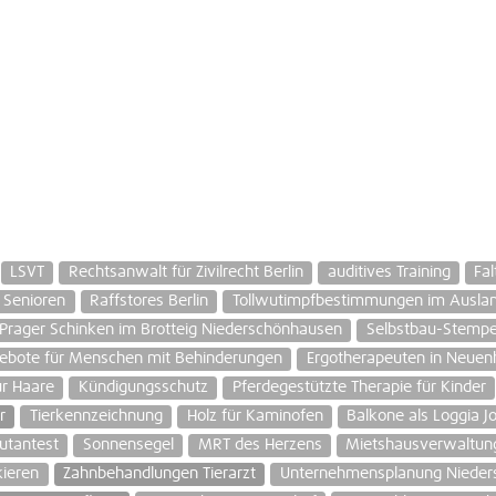
LSVT
Rechtsanwalt für Zivilrecht Berlin
auditives Training
Fa
 Senioren
Raffstores Berlin
Tollwutimpfbestimmungen im Ausla
Prager Schinken im Brotteig Niederschönhausen
Selbstbau-Stempel
ebote für Menschen mit Behinderungen
Ergotherapeuten in Neue
ür Haare
Kündigungsschutz
Pferdegestützte Therapie für Kinder
r
Tierkennzeichnung
Holz für Kaminofen
Balkone als Loggia Jo
kutantest
Sonnensegel
MRT des Herzens
Mietshausverwaltun
kieren
Zahnbehandlungen Tierarzt
Unternehmensplanung Nieder