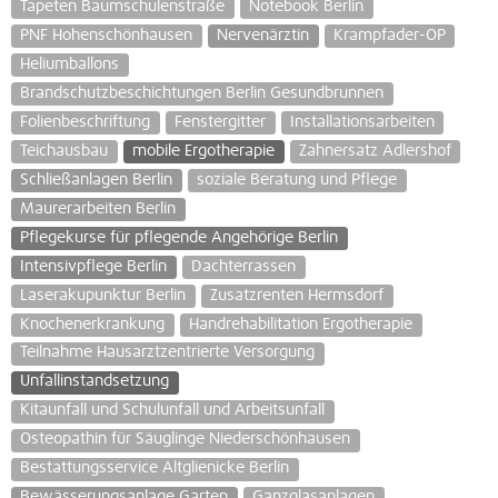
Tapeten Baumschulenstraße
Notebook Berlin
PNF Hohenschönhausen
Nervenärztin
Krampfader-OP
Heliumballons
Brandschutzbeschichtungen Berlin Gesundbrunnen
Folienbeschriftung
Fenstergitter
Installationsarbeiten
Teichausbau
mobile Ergotherapie
Zahnersatz Adlershof
Schließanlagen Berlin
soziale Beratung und Pflege
Maurerarbeiten Berlin
Pflegekurse für pflegende Angehörige Berlin
Intensivpflege Berlin
Dachterrassen
Laserakupunktur Berlin
Zusatzrenten Hermsdorf
Knochenerkrankung
Handrehabilitation Ergotherapie
Teilnahme Hausarztzentrierte Versorgung
Unfallinstandsetzung
Kitaunfall und Schulunfall und Arbeitsunfall
Osteopathin für Säuglinge Niederschönhausen
Bestattungsservice Altglienicke Berlin
Bewässerungsanlage Garten
Ganzglasanlagen