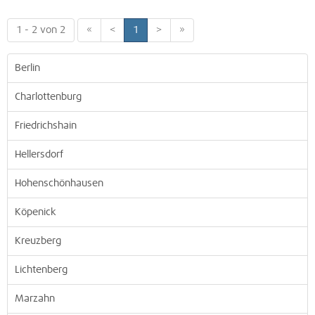
1 - 2 von 2
«
<
1
>
»
Berlin
Charlottenburg
Friedrichshain
Hellersdorf
Hohenschönhausen
Köpenick
Kreuzberg
Lichtenberg
Marzahn