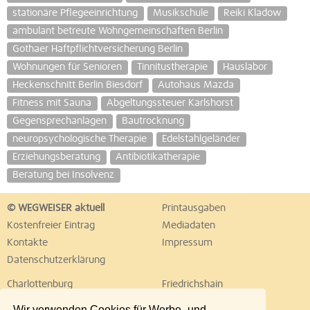
stationäre Pflegeeinrichtung
Musikschule
Reiki Kladow
ambulant betreute Wohngemeinschaften Berlin
Gothaer Haftpflichtversicherung Berlin
Wohnungen für Senioren
Tinnitustherapie
Hauslabor
Heckenschnitt Berlin Biesdorf
Autohaus Mazda
Fitness mit Sauna
Abgeltungssteuer Karlshorst
Gegensprechanlagen
Bautrocknung
neuropsychologische Therapie
Edelstahlgeländer
Erziehungsberatung
Antibiotikatherapie
Beratung bei Insolvenz
© WEGWEISER aktuell
Printausgaben
Kostenfreier Eintrag
Mediadaten
Kontakte
Impressum
Datenschutzerklärung
Charlottenburg
Friedrichshain
Hellersdorf
Hohenschönhausen
Wir verwenden Cookies für Werbe- und