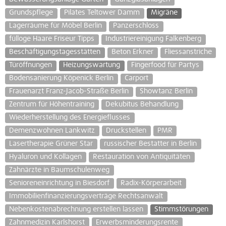
Grundspflege
Pilates Teltower Damm
Migräne
Lagerräume für Möbel Berlin
Panzerschloss
fülloge Haare Friseur Tipps
Industriereinigung Falkenberg
Beschäftigungstagesstätten
Beton Erkner
Fliessanstriche
Türöffnungen
Heizungswartung
Fingerfood für Partys
Bodensanierung Köpenick Berlin
Carport
Frauenarzt Franz-Jacob-Straße Berlin
Showtanz Berlin
Zentrum für Höhentraining
Dekubitus Behandlung
Wiederherstellung des Energieflusses
Demenzwohnen Lankwitz
Druckstellen
PMR
Lasertherapie Grüner Star
russischer Bestatter in Berlin
Hyaluron und Kollagen
Restauration von Antiquitäten
Zahnärzte in Baumschulenweg
Senioreneinrichtung in Biesdorf
Radix-Körperarbeit
Immobilienfinanzierungsverträge Rechtsanwalt
Nebenkostenabrechnung erstellen lassen
Stimmstörungen
Zahnmedizin Karlshorst
Erwerbsminderungsrente