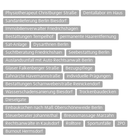
Physiotherapeut Christburger Straße
Dentallabor im Haus
Sandanlieferung Berlin Biesdorf
Immobilienverwalter Friedrichshagen
Bestattungen Tempelhof
permanente Haarentfernung
Sat-Anlage
Dysarthrien Berlin
Suchtberatung Friedrichshain
Seebestattung Berlin
Auslandsunfall mit Auto Rechtsanwalt Berlin
Glaser Falkenberger Straße
Bezugspflege
Zahnärzte Havemannstraße
individuelle Prägungen
Bestattungen Scharnweberstraße Reinickendorf
Wasserschadensanierung Biesdorf
Trockenbaudecken
Dieselgate
Einbauküchen nach Maß Oberschöneweide Berlin
Steuerberater Johannisthal
Breussmassage Marzahn
Rechtsanwälte in Kaulsdorf
Rolltore
Sportunfälle
ZPO
Burnout Hermsdorf