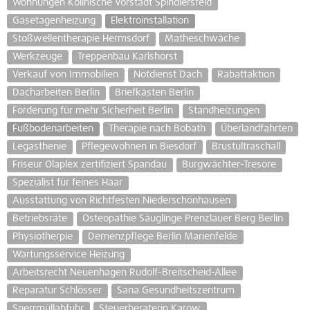
Wohnungen Köllnische Vorstadt Spindlersfeld
Gasetagenheizung
Elektroinstallation
Stoßwellentherapie Hermsdorf
Matheschwäche
Werkzeuge
Treppenbau Karlshorst
Verkauf von Immobilien
Notdienst Dach
Rabattaktion
Dacharbeiten Berlin
Briefkästen Berlin
Förderung für mehr Sicherheit Berlin
Standheizungen
Fußbodenarbeiten
Therapie nach Bobath
Überlandfahrten
Legasthenie
Pflegewohnen in Biesdorf
Brustultraschall
Friseur Olaplex zertifiziert Spandau
Burgwächter-Tresore
Spezialist für feines Haar
Ausstattung von Richtfesten Niederschönhausen
Betriebsräte
Osteopathie Säuglinge Prenzlauer Berg Berlin
Physiotherpie
Demenzpflege Berlin Marienfelde
Wartungsservice Heizung
Arbeitsrecht Neuenhagen Rudolf-Breitscheid-Allee
Reparatur Schlösser
Sana Gesundheitszentrum
Sperrmüllabfuhr
Steuerberaterin Karow