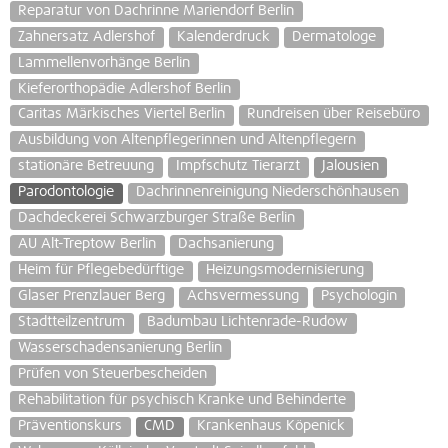
Reparatur von Dachrinne Mariendorf Berlin
Zahnersatz Adlershof
Kalenderdruck
Dermatologe
Lammellenvorhänge Berlin
Kieferorthopädie Adlershof Berlin
Caritas Märkisches Viertel Berlin
Rundreisen über Reisebüro
Ausbildung von Altenpflegerinnen und Altenpflegern
stationäre Betreuung
Impfschutz Tierarzt
Jalousien
Parodontologie
Dachrinnenreinigung Niederschönhausen
Dachdeckerei Schwarzburger Straße Berlin
AU Alt-Treptow Berlin
Dachsanierung
Heim für Pflegebedürftige
Heizungsmodernisierung
Glaser Prenzlauer Berg
Achsvermessung
Psychologin
Stadtteilzentrum
Badumbau Lichtenrade-Rudow
Wasserschadensanierung Berlin
Prüfen von Steuerbescheiden
Rehabilitation für psychisch Kranke und Behinderte
Präventionskurs
CMD
Krankenhaus Köpenick