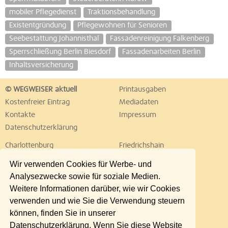
mobiler Pflegedienst
Traktionsbehandlung
Existentgründung
Pflegewohnen für Senioren
Seebestattung Johannisthal
Fassadenreinigung Falkenberg
Sperrschließung Berlin Biesdorf
Fassadenarbeiten Berlin
Inhaltsversicherung
© WEGWEISER aktuell
Printausgaben
Kostenfreier Eintrag
Mediadaten
Kontakte
Impressum
Datenschutzerklärung
Charlottenburg
Friedrichshain
Hellersdorf
Hohenschönhausen
Wir verwenden Cookies für Werbe- und
Köpenick
Kreuzberg
Analysezwecke sowie für soziale Medien.
Lichtenberg
Marzahn
Weitere Informationen darüber, wie wir Cookies
Mitte
Neukölln
verwenden und wie Sie die Verwendung steuern
Pankow
Prenzlauer Berg
können, finden Sie in unserer
Reinickendorf
Schöneberg
Datenschutzerklärung. Wenn Sie diese Website