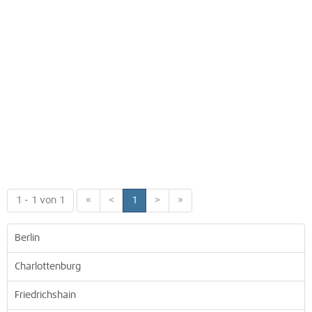
1 - 1 von 1
«
<
1
>
»
Berlin
Charlottenburg
Friedrichshain