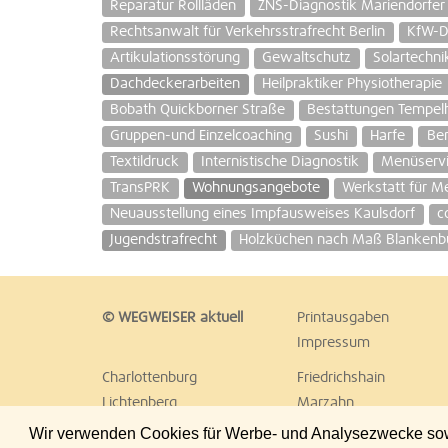
Reparatur Rollläden
ZNS-Diagnostik Mariendorf
Rechtsanwalt für Verkehrsstrafrecht Berlin
KfW-D
Artikulationsstörung
Gewaltschutz
Solartechni
Dachdeckerarbeiten
Heilpraktiker Physiotherapie
Bobath Quickborner Straße
Bestattungen Tempel
Gruppen-und Einzelcoaching
Sushi
Harfe
Ber
Textildruck
Internistische Diagnostik
Menüservi
TransPRK
Wohnungsangebote
Werkstatt für M
Neuausstellung eines Impfausweises Kaulsdorf
c
Jugendstrafrecht
Holzküchen nach Maß Blankenb
© WEGWEISER aktuell
Printausgaben
Impressum
Charlottenburg
Friedrichshain
Lichtenberg
Marzahn
Reinickendorf
Schöneberg
Wir verwenden Cookies für Werbe- und Analysezwecke sowie