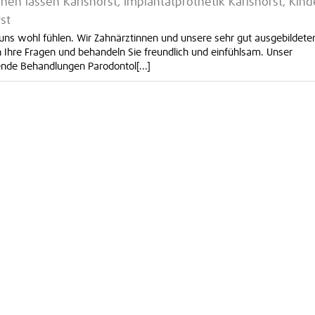
chen lassen Karlshorst, Implantatprothetik Karlshorst, Kind
st
 uns wohl fühlen. Wir Zahnärztinnen und unsere sehr gut ausgebildete
 Ihre Fragen und behandeln Sie freundlich und einfühlsam. Unser
nde Behandlungen Parodontol[...]