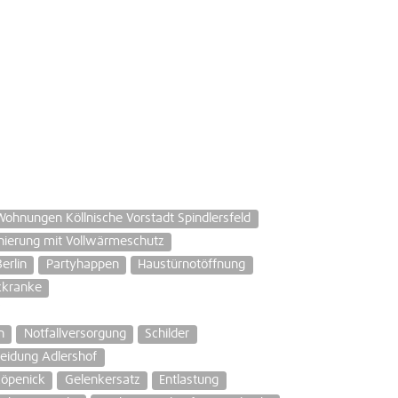
Wohnungen Köllnische Vorstadt Spindlersfeld
ierung mit Vollwärmeschutz
erlin
Partyhappen
Haustürnotöffnung
zkranke
n
Notfallversorgung
Schilder
eidung Adlershof
Köpenick
Gelenkersatz
Entlastung