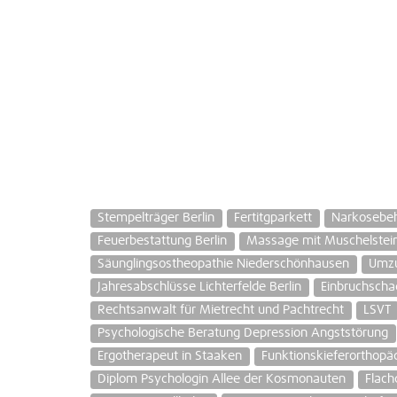
Stempelträger Berlin
Fertitgparkett
Narkosebe
Feuerbestattung Berlin
Massage mit Muschelstei
Säunglingsostheopathie Niederschönhausen
Umz
Jahresabschlüsse Lichterfelde Berlin
Einbruchscha
Rechtsanwalt für Mietrecht und Pachtrecht
LSVT
Psychologische Beratung Depression Angststörung
Ergotherapeut in Staaken
Funktionskieferorthopä
Diplom Psychologin Allee der Kosmonauten
Flach