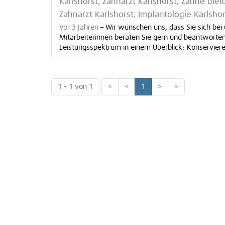
Karlshorst, Zahnarzt Karlshorst, Zähne blei
Zahnarzt Karlshorst, Implantologie Karlshor
Vor 3 Jahren
–
Wir wünschen uns, dass Sie sich bei
Mitarbeiterinnen beraten Sie gern und beantworten
Leistungsspektrum in einem Überblick: Konserviere
1 - 1 von 1
«
<
1
>
»