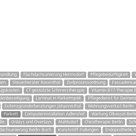
handlung
Flachdachsanierung Hermsdorf
Pflegebedürftigkeit
nen
Steuerberater Rosenthal
Zivilprozessordnung
Fassadensan
ugskosten
CT gestützte Schmerztherapie
Vitamin B17-Therapie B
denbeseitigung
Laminat in Parkettoptik
Pflegedienst für Demen
Exitenzgründerberatungen Johannisthal
Wohnungsverlust Berlin
Parkett
Computerinstallation Adlershof
Wartung Ölkessel Berli
die
Onlays und Overlays
Mahlsdorf
Chirotherapie Berlin
Sch
dachsanierung Berlin-Buch
Kunststoff-Füllungen
Endoprothetik 