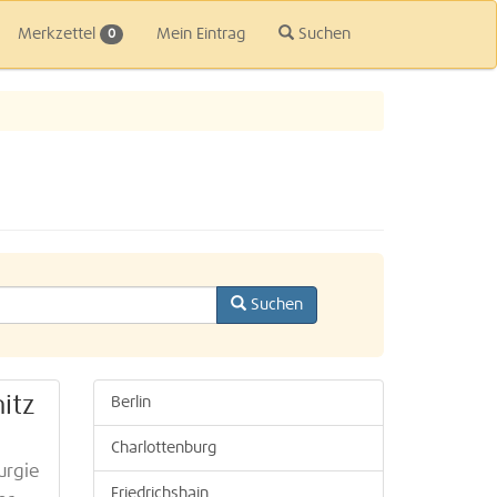
Merkzettel
Mein Eintrag
Suchen
0
Suchen
itz
Berlin
Charlottenburg
urgie
Friedrichshain