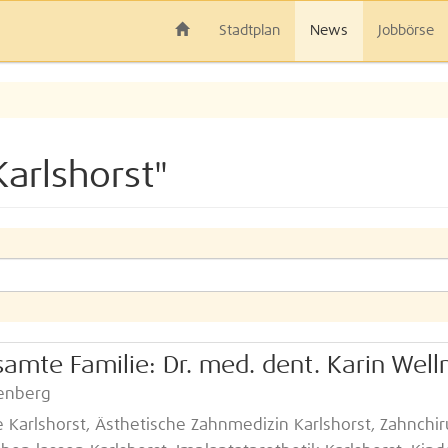
Stadtplan
News
Jobbörse
arlshorst"
samte Familie: Dr. med. dent. Karin Welln
tenberg
 Karlshorst, Ästhetische Zahnmedizin Karlshorst, Zahnchir