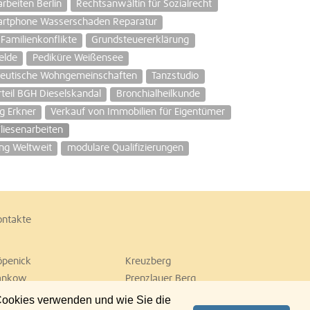
rbeiten Berlin
Rechtsanwältin für Sozialrecht
rtphone Wasserschaden Reparatur
Familienkonflikte
Grundsteuererklärung
elde
Pediküre Weißensee
peutische Wohngemeinschaften
Tanzstudio
rteil BGH Dieselskandal
Bronchialheilkunde
g Erkner
Verkauf von Immobilien für Eigentümer
Fliesenarbeiten
ng Weltweit
modulare Qualifizierungen
ontakte
öpenick
Kreuzberg
ankow
Prenzlauer Berg
empelhof
Tiergarten
 Cookies verwenden und wie Sie die