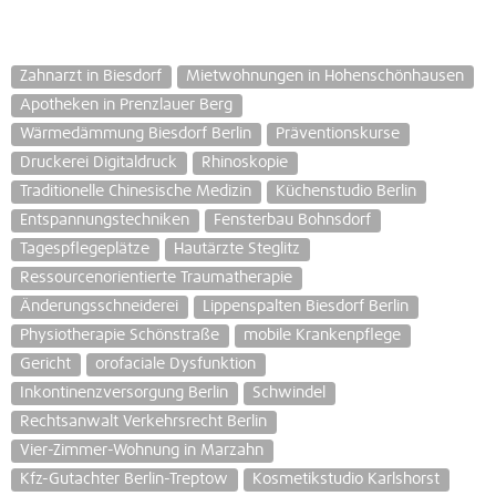
Zahnarzt in Biesdorf
Mietwohnungen in Hohenschönhausen
Apotheken in Prenzlauer Berg
Wärmedämmung Biesdorf Berlin
Präventionskurse
Druckerei Digitaldruck
Rhinoskopie
Traditionelle Chinesische Medizin
Küchenstudio Berlin
Entspannungstechniken
Fensterbau Bohnsdorf
Tagespflegeplätze
Hautärzte Steglitz
Ressourcenorientierte Traumatherapie
Änderungsschneiderei
Lippenspalten Biesdorf Berlin
Physiotherapie Schönstraße
mobile Krankenpflege
Gericht
orofaciale Dysfunktion
Inkontinenzversorgung Berlin
Schwindel
Rechtsanwalt Verkehrsrecht Berlin
Vier-Zimmer-Wohnung in Marzahn
Kfz-Gutachter Berlin-Treptow
Kosmetikstudio Karlshorst