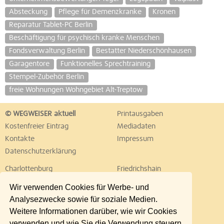
Absteckung
Pflege für Demenzkranke
Kronen
Reparatur Tablet-PC Berlin
Beschäftigung für psychisch kranke Menschen
Fondsverwaltung Berlin
Bestatter Niederschönhausen
Garagentore
Funktionelles Sprechtraining
Stempel-Zubehör Berlin
freie Wohnungen Wohngebiet Alt-Treptow
© WEGWEISER aktuell
Printausgaben
Kostenfreier Eintrag
Mediadaten
Kontakte
Impressum
Datenschutzerklärung
Charlottenburg
Friedrichshain
Hellersdorf
Hohenschönhausen
Wir verwenden Cookies für Werbe- und
Köpenick
Kreuzberg
Analysezwecke sowie für soziale Medien.
Lichtenberg
Marzahn
Weitere Informationen darüber, wie wir Cookies
Mitte
Neukölln
verwenden und wie Sie die Verwendung steuern