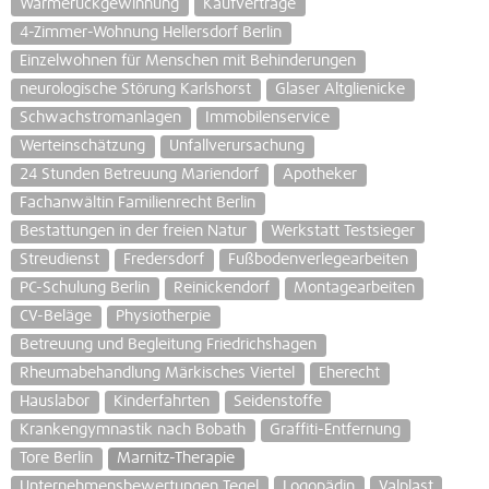
Wärmerückgewinnung
Kaufverträge
4-Zimmer-Wohnung Hellersdorf Berlin
Einzelwohnen für Menschen mit Behinderungen
neurologische Störung Karlshorst
Glaser Altglienicke
Schwachstromanlagen
Immobilenservice
Werteinschätzung
Unfallverursachung
24 Stunden Betreuung Mariendorf
Apotheker
Fachanwältin Familienrecht Berlin
Bestattungen in der freien Natur
Werkstatt Testsieger
Streudienst
Fredersdorf
Fußbodenverlegearbeiten
PC-Schulung Berlin
Reinickendorf
Montagearbeiten
CV-Beläge
Physiotherpie
Betreuung und Begleitung Friedrichshagen
Rheumabehandlung Märkisches Viertel
Eherecht
Hauslabor
Kinderfahrten
Seidenstoffe
Krankengymnastik nach Bobath
Graffiti-Entfernung
Tore Berlin
Marnitz-Therapie
Unternehmensbewertungen Tegel
Logopädin
Valplast