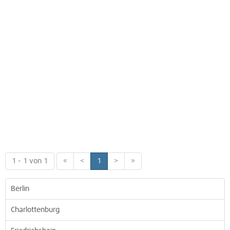
1 - 1 von 1
«
<
1
>
»
Berlin
Charlottenburg