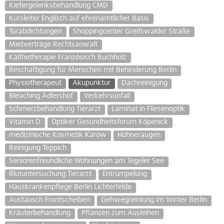
Kiefergelenksbehandlung CMD
Kursleiter Englisch auf ehrenamtlicher Basis
Türabdichtungen
Shoppingcenter Greifswalder Straße
Mietverträge Rechtsanwalt
Kälthetherapie Französisch Buchholz
Beschäftigung für Menschen mit Behinderung Berlin
Physiotherapeut
Akupunktur
Dachreinigung
Bleaching Adlershof
Verkehrsunfall
Schmerzbehandlung Tierarzt
Laminat in Fliesenoptik
Vitamin D
Optiker Gesundheitsforum Köpenick
medizinische Kosmetik Karow
Hühneraugen
Reinigung Teppich
Seniorenfreundliche Wohnungen am Tegeler See
Blutuntersuchung Tierarzt
Entrümpelung
Hauskrankenpflege Berlin Lichterfelde
Austausch Frontscheiben
Gehwegreiniung im Winter Berlin
Kräuterbehandlung
Pflanzen zum Ausleihen