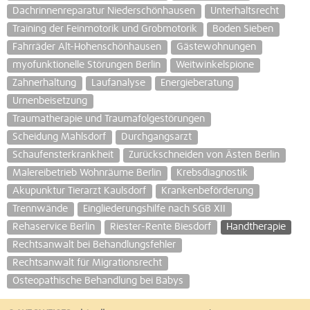
Dachrinnenreparatur Niederschönhausen
Unterhaltsrecht
Training der Feinmotorik und Grobmotorik
Boden Sieben
Fahrräder Alt-Hohenschönhausen
Gästewohnungen
myofunktionelle Störungen Berlin
Weitwinkelspione
Zahnerhaltung
Laufanalyse
Energieberatung
Urnenbeisetzung
Traumatherapie und Traumafolgestörungen
Scheidung Mahlsdorf
Durchgangsarzt
Schaufensterkrankheit
Zurückschneiden von Ästen Berlin
Malereibetrieb Wohnräume Berlin
Krebsdiagnostik
Akupunktur Tierarzt Kaulsdorf
Krankenbeförderung
Trennwände
Eingliederungshilfe nach SGB XII
Rehaservice Berlin
Riester-Rente Biesdorf
Handtherapie
Rechtsanwalt bei Behandlungsfehler
Rechtsanwalt für Migrationsrecht
Osteopathische Behandlung bei Babys