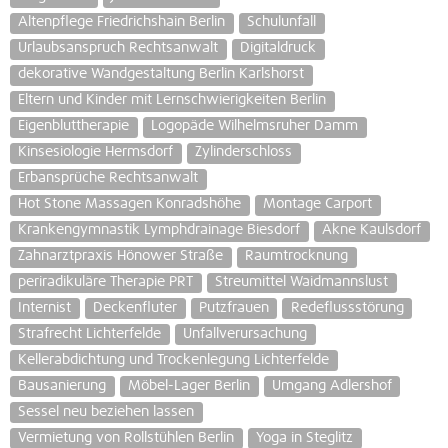
Altenpflege Friedrichshain Berlin
Schulunfall
Urlaubsanspruch Rechtsanwalt
Digitaldruck
dekorative Wandgestaltung Berlin Karlshorst
Eltern und Kinder mit Lernschwierigkeiten Berlin
Eigenbluttherapie
Logopäde Wilhelmsruher Damm
Kinsesiologie Hermsdorf
Zylinderschloss
Erbansprüche Rechtsanwalt
Hot Stone Massagen Konradshöhe
Montage Carport
Krankengymnastik Lymphdrainage Biesdorf
Akne Kaulsdorf
Zahnarztpraxis Hönower Straße
Raumtrocknung
periradikuläre Therapie PRT
Streumittel Waidmannslust
Internist
Deckenfluter
Putzfrauen
Redeflussstörung
Strafrecht Lichterfelde
Unfallverursachung
Kellerabdichtung und Trockenlegung Lichterfelde
Bausanierung
Möbel-Lager Berlin
Umgang Adlershof
Sessel neu beziehen lassen
Vermietung von Rollstühlen Berlin
Yoga in Steglitz