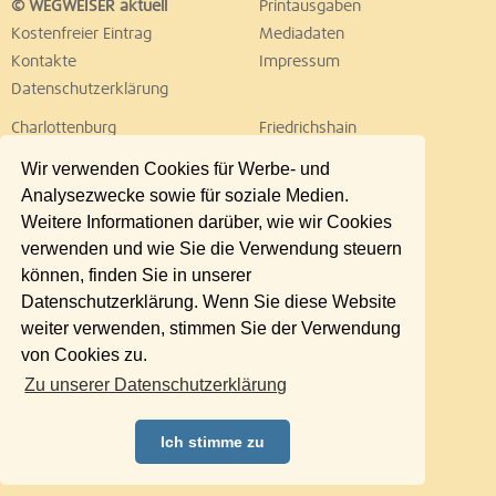
© WEGWEISER aktuell
Printausgaben
Kostenfreier Eintrag
Mediadaten
Kontakte
Impressum
Datenschutzerklärung
Charlottenburg
Friedrichshain
Hellersdorf
Hohenschönhausen
Wir verwenden Cookies für Werbe- und
Köpenick
Kreuzberg
Analysezwecke sowie für soziale Medien.
Lichtenberg
Marzahn
Weitere Informationen darüber, wie wir Cookies
Mitte
Neukölln
verwenden und wie Sie die Verwendung steuern
Pankow
Prenzlauer Berg
können, finden Sie in unserer
Reinickendorf
Schöneberg
Datenschutzerklärung. Wenn Sie diese Website
Spandau
Steglitz
weiter verwenden, stimmen Sie der Verwendung
Tempelhof
Tiergarten
von Cookies zu.
Treptow
Umland Ost
Zu unserer Datenschutzerklärung
Wedding
Weißensee
Wilmersdorf
Zehlendorf
Ich stimme zu