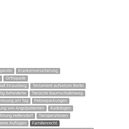
apeutin
Krankenversicherung
Orthopäde
all Strausberg
Testament aufsetzen Berlin
tig Behinderte
Tierärzte Baumschulenweg
treuung am Tag
Pelosepackungen
ung von Angstpatienten
Radiologen
hnung Hellersdorf
Tieroperationen
leine Auflagen
Familienrecht