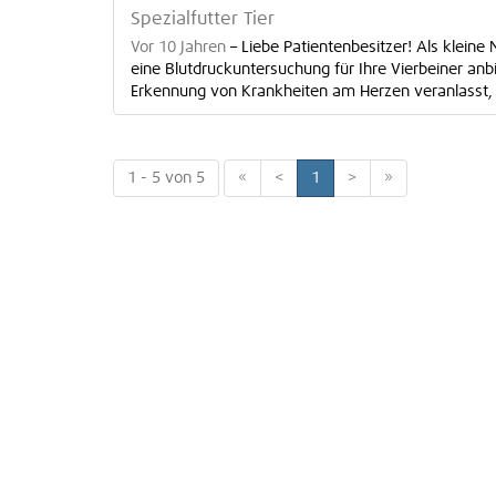
Spezialfutter Tier
Vor 10 Jahren
–
Liebe Patientenbesitzer! Als kleine
eine Blutdruckuntersuchung für Ihre Vierbeiner anbi
Erkennung von Krankheiten am Herzen veranlasst, sie
1 - 5 von 5
«
<
1
>
»