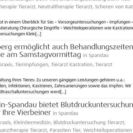
ttherapie Tierarzt, Neutraltherapie Tierarzt, Scheren von Ka
t in einem Überblick für Sie: • Vorsorgeuntersuchungen • Impfungen •
beratung Chirurgische Eingriffe • Weichteiloperationen wie Kastration
rsuchungen Klein[...]
nberg ermöglicht auch Behandlungszeite
ie am Samstagvormittag
in Spandau
rpraxis, Tierimpfungen, Tierarzt Kastration, Tierarzt
ltung Ihres Tieres: Zu unseren gängigen Leistungen gehören u.a.:
n, Infektionen, Kastrieren, Zahnsanierungen sowie das Impfen. Wir
ltraschalluntersuchungen werd[...]
rlin-Spandau bietet Blutdruckuntersuchu
 Ihre Vierbeiner
in Spandau
praxis, Kleintiermedizin, Blutdruckuntersuchung Tierarzt,
onanztherapie Tierarzt, Parasiten Tier, Weichteiloperationen 