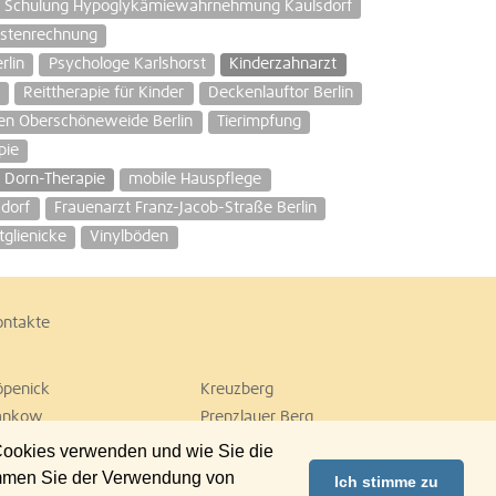
Schulung Hypoglykämiewahrnehmung Kaulsdorf
stenrechnung
rlin
Psychologe Karlshorst
Kinderzahnarzt
Reittherapie für Kinder
Deckenlauftor Berlin
en Oberschöneweide Berlin
Tierimpfung
pie
Dorn-Therapie
mobile Hauspflege
dorf
Frauenarzt Franz-Jacob-Straße Berlin
tglienicke
Vinylböden
ontakte
öpenick
Kreuzberg
ankow
Prenzlauer Berg
empelhof
Tiergarten
 Cookies verwenden und wie Sie die
ilmersdorf
Zehlendorf
immen Sie der Verwendung von
Ich stimme zu