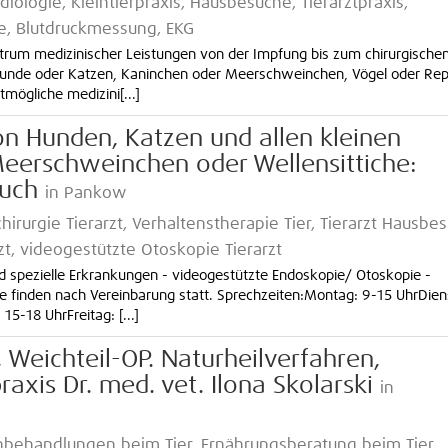
rdiologie, Kleintierpraxis, Hausbesuche, Tierarztpraxis,
de, Blutdruckmessung, EKG
ktrum medizinischer Leistungen von der Impfung bis zum chirurgische
 Hunde oder Katzen, Kaninchen oder Meerschweinchen, Vögel oder Rept
tmögliche medizini[...]
n Hunden, Katzen und allen kleinen
Meerschweinchen oder Wellensittiche:
auch
in Pankow
lchirurgie Tierarzt, Verhaltenstherapie Tier, Tierarzt Hausbe
t, videogestützte Otoskopie Tierarzt
d spezielle Erkrankungen - videogestützte Endoskopie/ Otoskopie -
he finden nach Vereinbarung statt. Sprechzeiten:Montag: 9-15 UhrDien
5-18 UhrFreitag: [...]
 Weichteil-OP. Naturheilverfahren,
raxis Dr. med. vet. Ilona Skolarski
in
hnbehandlungen beim Tier, Ernährungsberatung beim Tier,