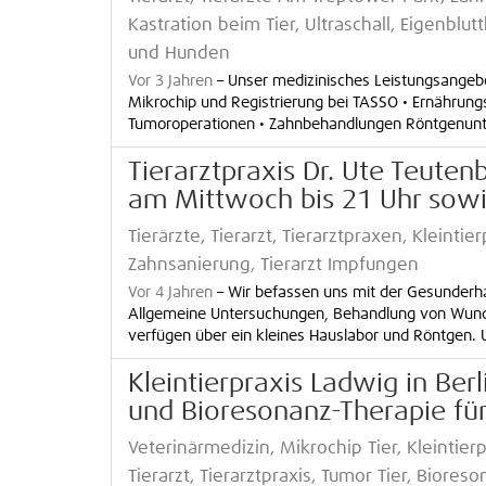
Kastration beim Tier, Ultraschall, Eigenblu
und Hunden
Vor 3 Jahren
–
Unser medizinisches Leistungsangebo
Mikrochip und Registrierung bei TASSO • Ernährungs
Tumoroperationen • Zahnbehandlungen Röntgenunte
Tierarztpraxis Dr. Ute Teute
am Mittwoch bis 21 Uhr sow
Tierärzte, Tierarzt, Tierarztpraxen, Kleintie
Zahnsanierung, Tierarzt Impfungen
Vor 4 Jahren
–
Wir befassen uns mit der Gesunderha
Allgemeine Untersuchungen, Behandlung von Wunde
verfügen über ein kleines Hauslabor und Röntgen. U
Kleintierpraxis Ladwig in Be
und Bioresonanz-Therapie für
Veterinärmedizin, Mikrochip Tier, Kleintier
Tierarzt, Tierarztpraxis, Tumor Tier, Biores