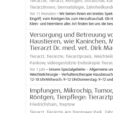
Tierärzte, Tierarzt, Röntgen, Ultraschall, Ka
Tierärztinnen, Dermatologie, Zahnheilkun
Vor 11 Monaten
–
Wir bieten Ihnen ein breites Spe
Eingriff, vom Röntgen bis zum Herzultraschall. Ob
Klein- und Heimtiere aller Art finden bei uns die bes
Versorgung und Betreuung vo
Haustieren, wie Kaninchen, 
Tierarzt Dr. med. vet. Dirk M
Tierarzt, Tierärzte, Tierarztpraxis, Weichtei
Pankow, videogestützte Endoskopie Tierarz
Vor 1 Jahr
–
Unsere Spezialgebiete: - Allgemeine un
Weichteilchirurgie - Verhaltenstherapie Hausbesuc
12-18 UhrMittwoch: 9-12 UhrDonnerstag: 9-12 und 1
Impfungen, Mikrochip, Tumor,
Röntgen, Tierpflege: Tierarztp
Friedrichshain, Treptow
Tierarzt, Tierärzte Am Treptower Park, Za