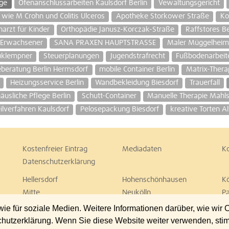
ge
Ofenanschlussarbeiten Kaulsdorf Berlin
Vewaltungsgericht
ie M Crohn und Colitis Ulceros
Apotheke Storkower Straße
Ko
narzt für Kinder
Orthopädie Janusz-Korczak-Straße
Raffstores Be
 Erwachsener
SANA PRAXEN HAUPTSTRASSE
Maler Müggelheim
uklempner
Steuerplanungen
Jugendstrafrecht
Fußbodenarbeit
eberatung Berlin Hermsdorf
mobile Container Berlin
Matrix-Thera
Heizungsservice Berlin
Wandbekleidung Biesdorf
Trauerfall
äusliche Pflege Berlin
Schutt-Container
Manuelle Therapie Mahls
ilverfahren Kaulsdorf
Pelosepackung Biesdorf
kreative Torten Al
Kostenfreier Eintrag
Mediadaten
K
Datenschutzerklärung
Hellersdorf
Hohenschönhausen
K
Mitte
Neukölln
P
Spandau
Steglitz
T
 für soziale Medien. Weitere Informationen darüber, wie wir
Wedding
Weißensee
W
chutzerklärung. Wenn Sie diese Website weiter verwenden, st