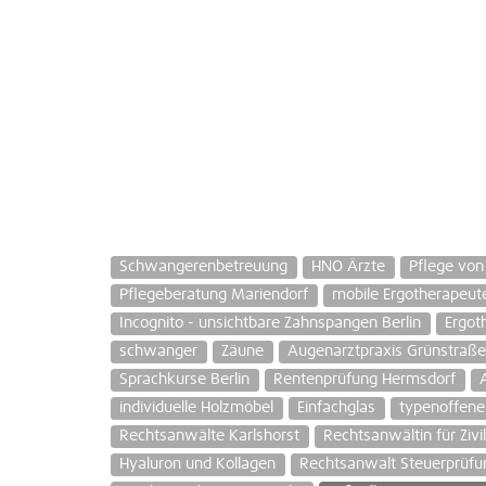
Schwangerenbetreuung
HNO Ärzte
Pflege von
Pflegeberatung Mariendorf
mobile Ergotherapeut
Incognito - unsichtbare Zahnspangen Berlin
Ergot
schwanger
Zäune
Augenarztpraxis Grünstraße
Sprachkurse Berlin
Rentenprüfung Hermsdorf
individuelle Holzmöbel
Einfachglas
typenoffene
Rechtsanwälte Karlshorst
Rechtsanwältin für Zivi
Hyaluron und Kollagen
Rechtsanwalt Steuerprüfu