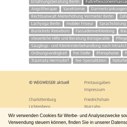
Ernährungsberatung Berlin
Fußreflexzonenmassa
Angsttherapie
Vasektomie
Darmerkrankungen w
Rechtsanwalt Mieterhöhung Vermieter Berlin
Zah
Lachyoga Berlin
mobiler Friseur
Sprachstörung
Bustickets Reisebüro
Fassadenverkleidung
Ba
steuerliche Hilfe und Beratung Borsigwalde
Pfleg
Säuglings- und Kleinkinderbehandlung nach IntraAct
Ordnungswidrigkeit
frei Stelle
Rhinophonie
h
Traumata Hermsdorf
Tee-Spezialitäten
Naturhe
© WEGWEISER aktuell
Printausgaben
Impressum
Charlottenburg
Friedrichshain
Lichtenberg
Marzahn
Reinickendorf
Schöneberg
Wir verwenden Cookies für Werbe- und Analysezwecke sowie
Treptow
Umland Ost
Verwendung steuern können, finden Sie in unserer Datens