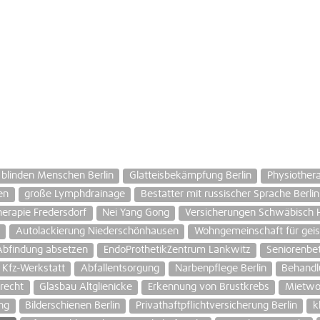
 blinden Menschen Berlin
Glatteisbekämpfung Berlin
Physiother
en
große Lymphdrainage
Bestatter mit russischer Sprache Berlin
herapie Fredersdorf
Nei Yang Gong
Versicherungen Schwäbisch H
Autolackierung Niederschönhausen
Wohngemeinschaft für geis
Abfindung absetzen
EndoProthetikZentrum Lankwitz
Seniorenbe
 Kfz-Werkstatt
Abfallentsorgung
Narbenpflege Berlin
Behandl
lrecht
Glasbau Altglienicke
Erkennung von Brustkrebs
Mietwo
ng
Bilderschienen Berlin
Privathaftpflichtversicherung Berlin
k