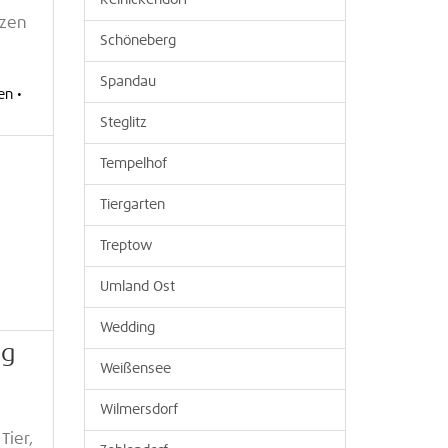
Reinickendorf
tzen
Schöneberg
Spandau
en •
Steglitz
n
Tempelhof
Tiergarten
Treptow
Umland Ost
Wedding
ng
Weißensee
Wilmersdorf
Tier,