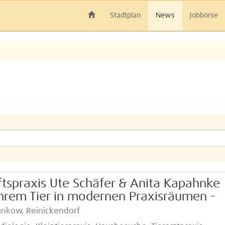
Stadtplan
News
Jobbörse
ftspraxis Ute Schäfer & Anita Kapahnke
hrem Tier in modernen Praxisräumen -
ankow, Reinickendorf