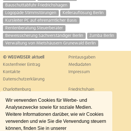
Bauschuttabfuhr Friedrichshagen
Logopäde Stimmstörungen
Kellerauflösung Berlin
Kursleiter PC auf ehrenamtlicher Basis
Rentenberatung Steuerberater
Beweissicherung Sachverständiger Berlin
Zumba Berlin
Verwaltung von Mietshäusern Grunewald Berlin
© WEGWEISER aktuell
Printausgaben
Kostenfreier Eintrag
Mediadaten
Kontakte
Impressum
Datenschutzerklärung
Charlottenburg
Friedrichshain
Hellersdorf
Hohenschönhausen
Wir verwenden Cookies für Werbe- und
Köpenick
Kreuzberg
Analysezwecke sowie für soziale Medien.
Lichtenberg
Marzahn
Weitere Informationen darüber, wie wir Cookies
Mitte
Neukölln
verwenden und wie Sie die Verwendung steuern
Pankow
Prenzlauer Berg
können, finden Sie in unserer