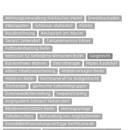
Wohnungsverwaltung Märkisches Viertel
Erwerbsschaden
Vliestapeten
Schlösser Mahlsdorf
AD(H)S
Bauabrechnung
Restaurant am Wasser
Tierarzt Zehlendorf
Containerservice Erkner
Fußbodenheizung Berlin
Werkstatt für behinderte Menschen Berlin
Sorgerecht
Barrierefreies Wohnen
Elekrotherapie
Pilates Kaulsdorf
Allianz Inhaltsversicherung
Möbelmontagen Berlin
Malskurs Berlin
Rechtsanwalt für Bußgeldrecht
Treuhänder
gemischte Selbsthifegruppen
Datenwiederherstellung
Sequenztraining
Angstpatient Zahnarzt Heinersdorf
Blindenwohnstätten Berlin
Heizungsanlage
Zylinderschloss
Behandlung von Angstpatienten
Immobilienfinanzierungsverträge Rechtsanwalt