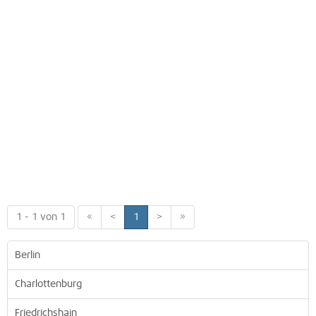
1 - 1 von 1
«
<
1
>
»
Berlin
Charlottenburg
Friedrichshain