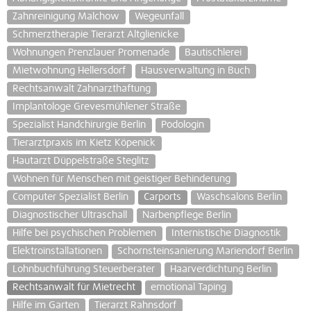
Zahnreinigung Malchow
Wegeunfall
Schmerztherapie Tierarzt Altglienicke
Wohnungen Prenzlauer Promenade
Bautischlerei
Mietwohnung Hellersdorf
Hausverwaltung in Buch
Rechtsanwalt Zahnarzthaftung
Implantologe Grevesmühlener Straße
Spezialist Handchirurgie Berlin
Podologin
Tierarztpraxis im Kietz Köpenick
Hautarzt Düppelstraße Steglitz
Wohnen für Menschen mit geistiger Behinderung
Computer Spezialist Berlin
Carports
Waschsalons Berlin
Diagnostischer Ultraschall
Narbenpflege Berlin
Hilfe bei psychischen Problemen
Internistische Diagnostik
Elektroinstallationen
Schornsteinsanierung Mariendorf Berlin
Lohnbuchführung Steuerberater
Haarverdichtung Berlin
Rechtsanwalt für Mietrecht
emotional Taping
Hilfe im Garten
Tierarzt Rahnsdorf