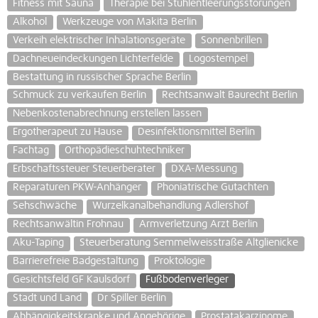
Fitness mit Sauna
Therapie bei Stuhlentleerungsstörungen
Alkohol
Werkzeuge von Makita Berlin
Verkeih elektrischer Inhalationsgeräte
Sonnenbrillen
Dachneueindeckungen Lichterfelde
Logostempel
Bestattung in russischer Sprache Berlin
Schmuck zu verkaufen Berlin
Rechtsanwalt Baurecht Berlin
Nebenkostenabrechnung erstellen lassen
Ergotherapeut zu Hause
Desinfektionsmittel Berlin
Fachtag
Orthopädieschuhtechniker
Erbschaftssteuer Steuerberater
DXA-Messung
Reparaturen PKW-Anhänger
Phoniatrische Gutachten
Sehschwäche
Wurzelkanalbehandlung Adlershof
Rechtsanwältin Frohnau
Armverletzung Arzt Berlin
Aku-Taping
Steuerberatung Semmelweisstraße Altglienicke
Barrierefreie Badgestaltung
Proktologie
Gesichtsfeld GF Kaulsdorf
Fußbodenverleger
Stadt und Land
Dr Spiller Berlin
Abhängigkeitskranke und Angehörige
Prostatakarzinome